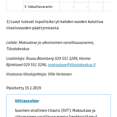
5. Valuuttavaranto
.
.
.
.
1) Luvut tulevat lopullisiksi yli kahden vuoden kuluttua
tilastovuoden päättymisestä.
Lähde: Maksutase ja ulkomainen varallisuusasema,
Tilastokeskus
Lisätietoja: Ruusu Blomberg 029 551 3289, Hanna
Björklund 029 551 3296,
maksutase@tilastokeskus.fi
Vastaava tilastojohtaja: Ville Vertanen
Päivitetty 15.1.2019
Viittausohje
:
Suomen virallinen tilasto (SVT): Maksutase ja
ulkomainen varallisuusasema [verkkojulkaisu].