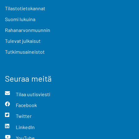
Tilastotietokannat
Suomi lukuina
Rahanarvonmuunnin
Tulevat julkaisut
Tutkimusaineistot
Seuraa meitä
Tilaa uutisviesti
Facebook
Twitter
LinkedIn
YouTube