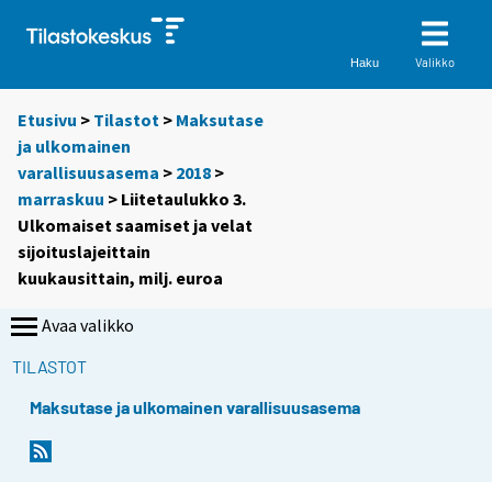
Valikko
Haku
Etusivu
>
Tilastot
>
Maksutase
ja ulkomainen
varallisuusasema
>
2018
>
marraskuu
> Liitetaulukko 3.
Ulkomaiset saamiset ja velat
sijoituslajeittain
kuukausittain, milj. euroa
Avaa valikko
TILASTOT
Maksutase ja ulkomainen varallisuusasema