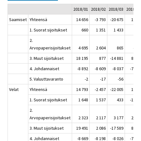
2018/01
2018/02
2018/03
2018/04
Saamiset
Yhteensä
14 656
-3 793
-20 675
1 864
1. Suorat sijoitukset
660
1 351
1 433
903
2.
Arvopaperisijoitukset
4 695
2 604
865
-284
3. Muut sijoitukset
18 195
877
-14 881
8 829
4. Johdannaiset
-8 892
-8 609
-8 037
-7 569
5. Valuuttavaranto
-2
-17
-56
-16
Velat
Yhteensä
14 793
-2 457
-22 005
1 665
1. Suorat sijoitukset
1 648
1 537
433
-1 664
2.
Arvopaperisijoitukset
2 323
2 117
3 177
2 603
3. Muut sijoitukset
19 491
2 086
-17 589
8 409
4. Johdannaiset
-8 669
-8 198
-8 026
-7 683