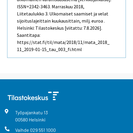
ISSN=2342-3463.
Marraskuu
2018,
Liitetaulukko 3. Ulkomaiset saamiset ja velat
sijoituslajeittain kuukausittain, milj. euroa .
Helsinki: Tilastokeskus [viitattu: 7.8.2026].
Saantitapa:
https://stat.fi/til/mata/2018/11/mata_2018_
11_2019-01-15_tau_003_fi.html
Työpajankatu
13
00580
Helsinki
Vaihde
029 551 1000