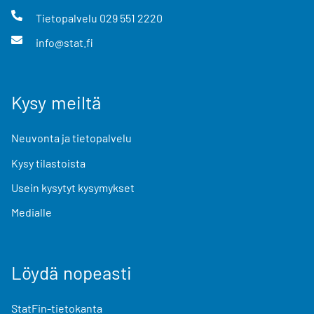
Tietopalvelu
029 551 2220
info@stat.fi
Kysy meiltä
Neuvonta ja tietopalvelu
Kysy tilastoista
Usein kysytyt kysymykset
Medialle
Löydä nopeasti
StatFin-tietokanta