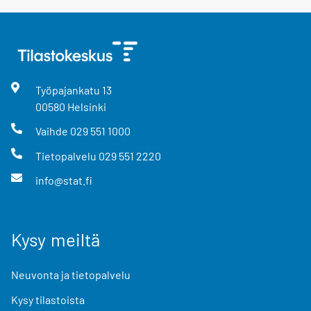
Työpajankatu
13
00580
Helsinki
Vaihde
029 551 1000
Tietopalvelu
029 551 2220
info@stat.fi
Kysy meiltä
Neuvonta ja tietopalvelu
Kysy tilastoista