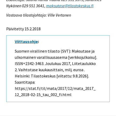
Nykänen 029 551 3641,
maksutase@tilastokeskus.fi
Vastaava tilastojohtaja: Ville Vertanen
Päivitetty 15.2.2018
Viittausohje
:
Suomen virallinen tilasto (SVT): Maksutase ja
ulkomainen varallisuusasema [verkkojulkaisu].
ISSN=2342-3463.
Joulukuu
2017, Liitetaulukko
2. Vaihtotase kuukausittain, milj. euroa .
Helsinki: Tilastokeskus [viitattu: 9.8.2026].
Saantitapa:
https://stat.fi/til/mata/2017/12/mata_2017_
12_2018-02-15_tau_002_fi.html