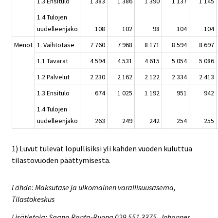
1.3 Ensitulo
1 383
1 386
1 390
1 137
1 145
1.4 Tulojen
uudelleenjako
108
102
98
104
104
Menot
1. Vaihtotase
7 760
7 968
8 171
8 594
8 697
1.1 Tavarat
4 594
4 531
4 615
5 054
5 086
1.2 Palvelut
2 230
2 162
2 122
2 334
2 413
1.3 Ensitulo
674
1 025
1 192
951
942
1.4 Tulojen
uudelleenjako
263
249
242
254
255
1) Luvut tulevat lopullisiksi yli kahden vuoden kuluttua
tilastovuoden päättymisestä.
Lähde: Maksutase ja ulkomainen varallisuusasema,
Tilastokeskus
Lisätietoja: Saana Ranta-Ruona 029 551 3375, Johannes