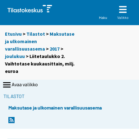
Valikko
Haku
Etusivu
>
Tilastot
>
Maksutase
ja ulkomainen
varallisuusasema
>
2017
>
joulukuu
> Liitetaulukko 2.
Vaihtotase kuukausittain, milj.
euroa
Avaa valikko
TILASTOT
Maksutase ja ulkomainen varallisuusasema