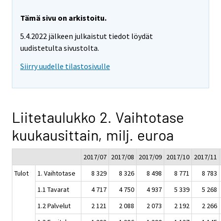
Tämä sivu on arkistoitu.
5.4.2022 jälkeen julkaistut tiedot löydät
uudistetulta sivustolta.
Siirry uudelle tilastosivulle
Liitetaulukko 2. Vaihtotase
kuukausittain, milj. euroa
2017/07
2017/08
2017/09
2017/10
2017/11
Tulot
1. Vaihtotase
8 329
8 326
8 498
8 771
8 783
1.1 Tavarat
4 717
4 750
4 937
5 339
5 268
1.2 Palvelut
2 121
2 088
2 073
2 192
2 266