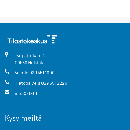
Työpajankatu
13
00580
Helsinki
Vaihde
029 551 1000
Tietopalvelu
029 551 2220
info@stat.fi
Kysy meiltä