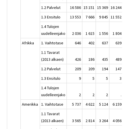
1.2 Palvelut
16 586
15 151
15 369
16 244
18
1.3 Ensitulo
13 553
7 666
9 845
11 552
11
1.4 Tulojen
uudelleenjako
2 036
1 615
1 556
1 804
Afrikka
1. Vaihtotase
646
402
637
639
1.1 Tavarat
(2013 alkaen)
426
186
435
489
1.2 Palvelut
209
209
194
147
1.3 Ensitulo
9
5
5
3
1.4 Tulojen
uudelleenjako
2
2
2
.
Amerikka
1. Vaihtotase
5 737
4 622
5 124
6 159
6
1.1 Tavarat
(2013 alkaen)
3 565
2 814
3 264
4 056
4