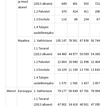
ja muut
(2013 alkaen)
649
401
503
722
alueet
1.2 Palvelut
470
424
411
208
1.3 Ensitulo
116
88
104
87
1.4 Tulojen
uudelleenjako
.
.
.
.
Maailma
1. Vaihtotase
105 147
78 581
87 838
92 744
95
1.1 Tavarat
(2013 alkaen)
64 460
44 977
50 569
54 380
56
1.2 Palvelut
22 884
20 940
21 896
22 464
23
1.3 Ensitulo
16 229
11 100
13 736
13 843
13
1.4 Tulojen
uudelleenjako
1 575
1 565
1 637
2 057
2
Menot
Eurooppa
1. Vaihtotase
79 177
58 849
67 701
76 994
78
1.1 Tavarat
(2013 alkaen)
47 002
34 418
40 931
47 395
48