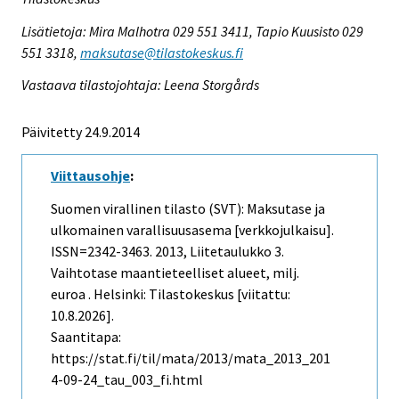
Lisätietoja: Mira Malhotra 029 551 3411, Tapio Kuusisto 029
551 3318,
maksutase@tilastokeskus.fi
Vastaava tilastojohtaja: Leena Storgårds
Päivitetty 24.9.2014
Viittausohje
:
Suomen virallinen tilasto (SVT): Maksutase ja
ulkomainen varallisuusasema [verkkojulkaisu].
ISSN=2342-3463. 2013, Liitetaulukko 3.
Vaihtotase maantieteelliset alueet, milj.
euroa . Helsinki: Tilastokeskus [viitattu:
10.8.2026].
Saantitapa:
https://stat.fi/til/mata/2013/mata_2013_201
4-09-24_tau_003_fi.html