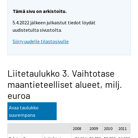
Tämä sivu on arkistoitu.
5.4.2022 jälkeen julkaistut tiedot löydät
uudistetulta sivustolta.
Siirry uudelle tilastosivulle
Liitetaulukko 3. Vaihtotase
maantieteelliset alueet, milj.
euroa
Avaa taulukko
suurempana
2008
2009
2010
2011
20