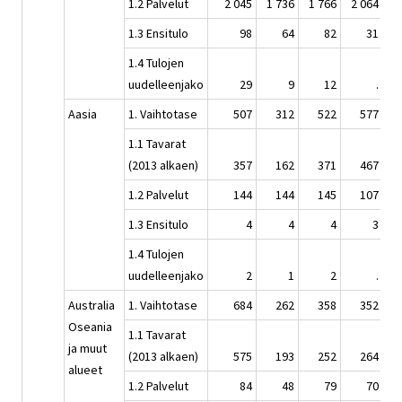
1.2 Palvelut
2 045
1 736
1 766
2 064
2
1.3 Ensitulo
98
64
82
31
1.4 Tulojen
uudelleenjako
29
9
12
.
Aasia
1. Vaihtotase
507
312
522
577
1.1 Tavarat
(2013 alkaen)
357
162
371
467
1.2 Palvelut
144
144
145
107
1.3 Ensitulo
4
4
4
3
1.4 Tulojen
uudelleenjako
2
1
2
.
Australia
1. Vaihtotase
684
262
358
352
Oseania
1.1 Tavarat
ja muut
(2013 alkaen)
575
193
252
264
alueet
1.2 Palvelut
84
48
79
70