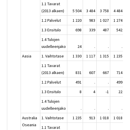
1.1 Tavarat
(2013 alkaen)
5 504
3 484
3 758
4 484
4
1.2 Palvelut
1 220
983
1 027
1 274
1
1.3 Ensitulo
698
339
487
542
1.4 Tulojen
uudelleenjako
24
.
.
.
Aasia
1. Vaihtotase
1 330
1 117
1 315
1 235
1
1.1 Tavarat
(2013 alkaen)
831
607
667
714
1
1.2 Palvelut
491
.
.
499
1.3 Ensitulo
8
4
-1
22
1.4 Tulojen
uudelleenjako
.
.
.
.
Australia
1. Vaihtotase
1 235
913
1 018
1 018
1
Oseania
1.1 Tavarat