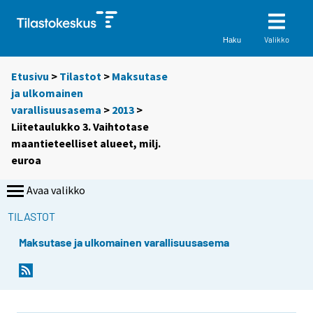
Valikko
Haku
Etusivu
>
Tilastot
>
Maksutase
ja ulkomainen
varallisuusasema
>
2013
>
Liitetaulukko 3. Vaihtotase
maantieteelliset alueet, milj.
euroa
Avaa valikko
TILASTOT
Maksutase ja ulkomainen varallisuusasema