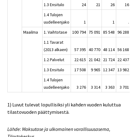
1.3 Ensitulo
24
21
26
16
1.4 Tulojen
uudelleenjako
1
1
.
Maailma
1. Vaihtotase
100 794
75 091
85 548
96 288
99
1.1 Tavarat
(2013 alkaen)
57 395
40 770
48 114
56 168
56
1.2 Palvelut
22 615
21 042
21 724
22 437
24
1.3 Ensitulo
17 508
9 965
12 347
13 982
14
1.4 Tulojen
uudelleenjako
3 276
3 314
3 363
3 701
3
1) Luvut tulevat lopullisiksi yli kahden vuoden kuluttua
tilastovuoden päättymisestä.
Lähde: Maksutase ja ulkomainen varallisuusasema,
Tilastokeskus