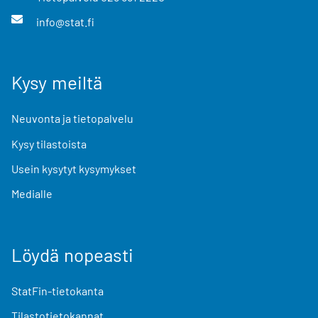
info@stat.fi
Kysy meiltä
Neuvonta ja tietopalvelu
Kysy tilastoista
Usein kysytyt kysymykset
Medialle
Löydä nopeasti
StatFin-tietokanta
Tilastotietokannat