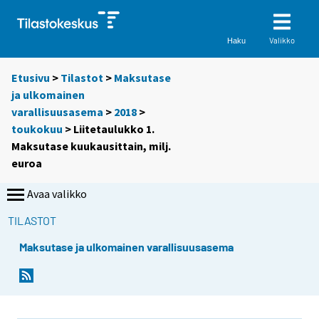
Valikko
Haku
Etusivu
>
Tilastot
>
Maksutase
ja ulkomainen
varallisuusasema
>
2018
>
toukokuu
> Liitetaulukko 1.
Maksutase kuukausittain, milj.
euroa
Avaa valikko
TILASTOT
Maksutase ja ulkomainen varallisuusasema