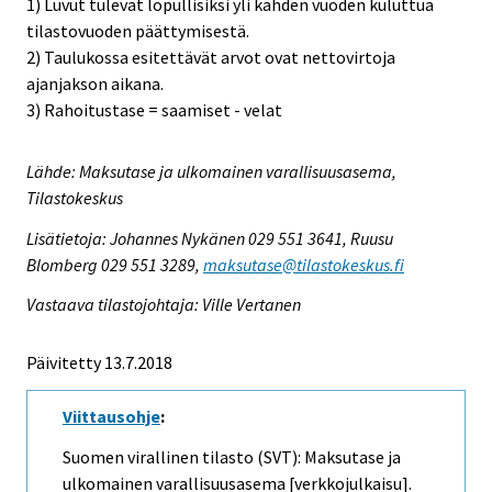
1) Luvut tulevat lopullisiksi yli kahden vuoden kuluttua
tilastovuoden päättymisestä.
2) Taulukossa esitettävät arvot ovat nettovirtoja
ajanjakson aikana.
3) Rahoitustase = saamiset - velat
Lähde: Maksutase ja ulkomainen varallisuusasema,
Tilastokeskus
Lisätietoja: Johannes Nykänen 029 551 3641, Ruusu
Blomberg 029 551 3289,
maksutase@tilastokeskus.fi
Vastaava tilastojohtaja: Ville Vertanen
Päivitetty 13.7.2018
Viittausohje
:
Suomen virallinen tilasto (SVT): Maksutase ja
ulkomainen varallisuusasema [verkkojulkaisu].