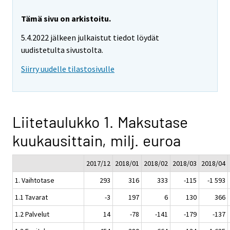
Tämä sivu on arkistoitu.
5.4.2022 jälkeen julkaistut tiedot löydät
uudistetulta sivustolta.
Siirry uudelle tilastosivulle
Liitetaulukko 1. Maksutase
kuukausittain, milj. euroa
2017/12
2018/01
2018/02
2018/03
2018/04
1. Vaihtotase
293
316
333
-115
-1 593
1.1 Tavarat
-3
197
6
130
366
1.2 Palvelut
14
-78
-141
-179
-137