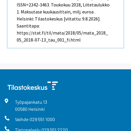
ISSN=2342-3463.
Toukokuu
2018, Liitetaulukko
1. Maksutase kuukausittain, milj. euroa .
Helsinki: Tilastokeskus [viitattu: 9.8.2026].
Saantitapa:
https://stat.fi/til/mata/2018/05/mata_2018_
05_2018-07-13_tau_001_fi.html
Työpajankatu
13
00580
Helsinki
Vaihde
029 551 1000
Tietopalvelu
029 551 2220