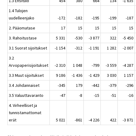
1.3 Ensitulo
454
380
664
134
-1 635
1.4 Tulojen
uudelleenjako
-172
-182
-195
-199
-187
2. Pääomatase
17
15
15
15
15
3. Rahoitustase
5 331
-530
-3 877
322
-5 450
3.1 Suorat sijoitukset
-1 154
-312
-1 191
1 282
-2 007
3.2
Arvopaperisijoitukset
-2 310
1 048
-799
-3 559
-4 287
3.3 Muut sijoitukset
9 186
-1 436
-1 429
3 030
1 157
3.4 Johdannaiset
-345
179
-442
-379
-296
3.5 Valuuttavaranto
-47
-8
-15
-51
-16
4. Virheelliset ja
tunnistamattomat
erät
5 021
-861
-4 226
422
-3 871