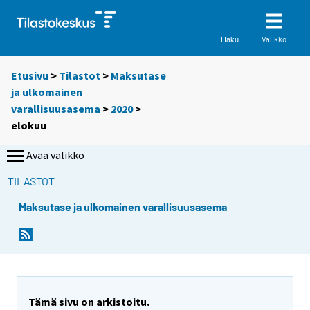
Valikko
Haku
Etusivu
>
Tilastot
>
Maksutase
ja ulkomainen
varallisuusasema
>
2020
>
elokuu
Avaa valikko
TILASTOT
Maksutase ja ulkomainen varallisuusasema
Tämä sivu on arkistoitu.