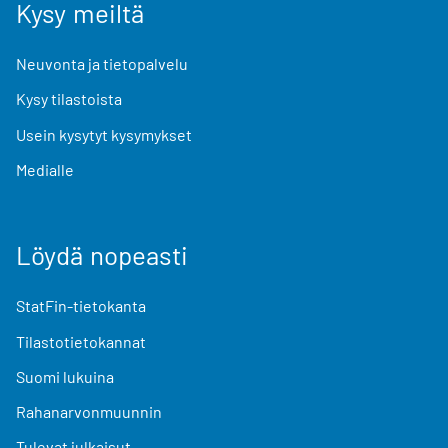
Kysy meiltä
Neuvonta ja tietopalvelu
Kysy tilastoista
Usein kysytyt kysymykset
Medialle
Löydä nopeasti
StatFin-tietokanta
Tilastotietokannat
Suomi lukuina
Rahanarvonmuunnin
Tulevat julkaisut