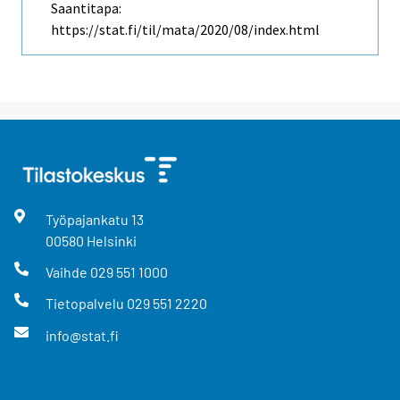
Saantitapa:
https://stat.fi/til/mata/2020/08/index.html
Työpajankatu
13
00580
Helsinki
Vaihde
029 551 1000
Tietopalvelu
029 551 2220
info@stat.fi