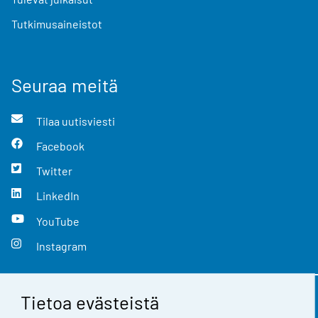
Tutkimusaineistot
Seuraa meitä
Tilaa uutisviesti
Facebook
Twitter
LinkedIn
YouTube
Instagram
Tietoa evästeistä
Yhteystiedot