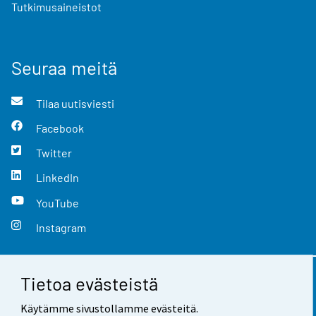
Tutkimusaineistot
Seuraa meitä
Tilaa uutisviesti
Facebook
Twitter
LinkedIn
YouTube
Instagram
Tietoa evästeistä
Yhteystiedot
Käytämme sivustollamme evästeitä.
Palaute