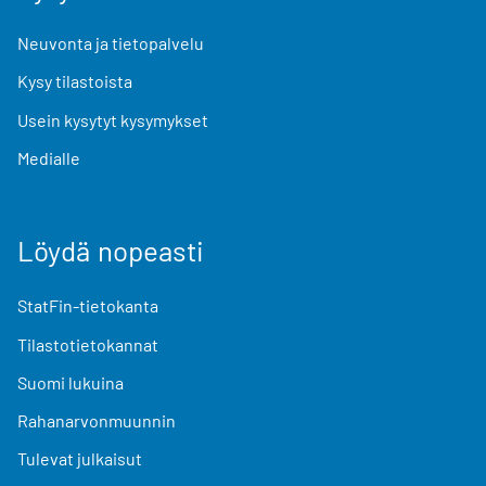
Neuvonta ja tietopalvelu
Kysy tilastoista
Usein kysytyt kysymykset
Medialle
Löydä nopeasti
StatFin-tietokanta
Tilastotietokannat
Suomi lukuina
Rahanarvonmuunnin
Tulevat julkaisut