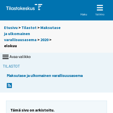
Valikko
Haku
Etusivu
>
Tilastot
>
Maksutase
ja ulkomainen
varallisuusasema
>
2020
>
elokuu
Avaa valikko
TILASTOT
Maksutase ja ulkomainen varallisuusasema
Tämä sivu on arkistoitu.