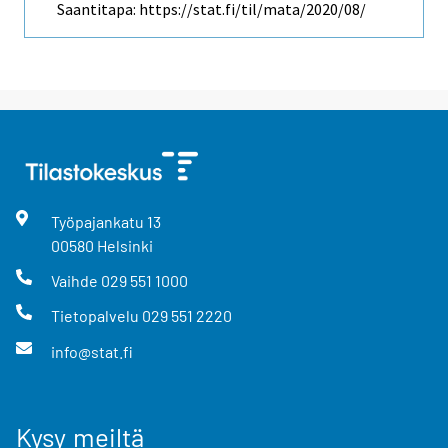
Saantitapa: https://stat.fi/til/mata/2020/08/
Työpajankatu
13
00580
Helsinki
Vaihde
029 551 1000
Tietopalvelu
029 551 2220
info@stat.fi
Kysy meiltä