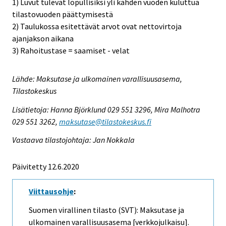
1) Luvut tulevat lopullisiksi yli kahden vuoden kuluttua
tilastovuoden päättymisestä
2) Taulukossa esitettävät arvot ovat nettovirtoja
ajanjakson aikana
3) Rahoitustase = saamiset - velat
Lähde: Maksutase ja ulkomainen varallisuusasema,
Tilastokeskus
Lisätietoja: Hanna Björklund 029 551 3296, Mira Malhotra
029 551 3262,
maksutase@tilastokeskus.fi
Vastaava tilastojohtaja: Jan Nokkala
Päivitetty 12.6.2020
Viittausohje
:
Suomen virallinen tilasto (SVT): Maksutase ja
ulkomainen varallisuusasema [verkkojulkaisu].