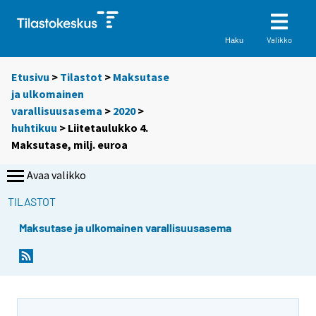
Valikko
Haku
Etusivu
>
Tilastot
>
Maksutase
ja ulkomainen
varallisuusasema
>
2020
>
huhtikuu
> Liitetaulukko 4.
Maksutase, milj. euroa
Avaa valikko
TILASTOT
Maksutase ja ulkomainen varallisuusasema