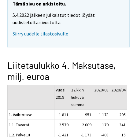
Tämä sivu on arkistoitu.
5.4.2022 jälkeen julkaistut tiedot löydät
uudistetulta sivustolta.
Siirry uudelle tilastosivulle
Liitetaulukko 4. Maksutase,
milj. euroa
Vuosi
12 kk:n
2020/03
2020/04
2019
liukuva
summa
1. Vaihtotase
-1 811
951
-1 178
-295
1.1. Tavarat
2 579
2 009
179
341
1.2. Palvelut
-1 421
-1 173
-403
15