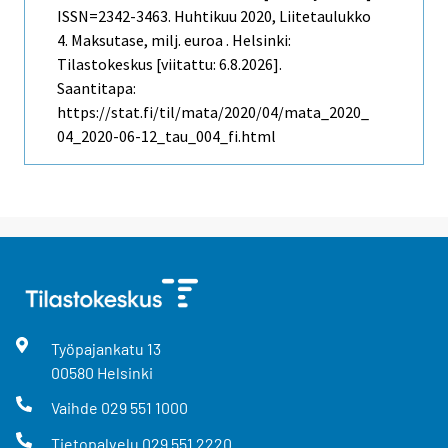
ISSN=2342-3463.
Huhtikuu
2020, Liitetaulukko
4. Maksutase, milj. euroa . Helsinki:
Tilastokeskus [viitattu: 6.8.2026].
Saantitapa:
https://stat.fi/til/mata/2020/04/mata_2020_
04_2020-06-12_tau_004_fi.html
Työpajankatu
13
00580
Helsinki
Vaihde
029 551 1000
Tietopalvelu
029 551 2220