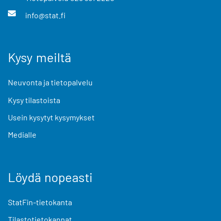
info@stat.fi
Kysy meiltä
Neuvonta ja tietopalvelu
Kysy tilastoista
Usein kysytyt kysymykset
Medialle
Löydä nopeasti
StatFin-tietokanta
Tilastotietokannat