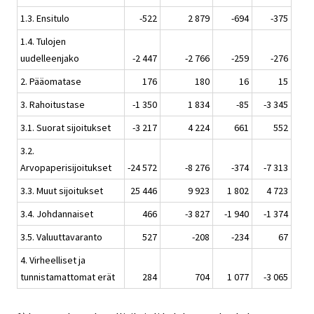
1.3. Ensitulo
-522
2 879
-694
-375
1.4. Tulojen
uudelleenjako
-2 447
-2 766
-259
-276
2. Pääomatase
176
180
16
15
3. Rahoitustase
-1 350
1 834
-85
-3 345
3.1. Suorat sijoitukset
-3 217
4 224
661
552
3.2.
Arvopaperisijoitukset
-24 572
-8 276
-374
-7 313
3.3. Muut sijoitukset
25 446
9 923
1 802
4 723
3.4. Johdannaiset
466
-3 827
-1 940
-1 374
3.5. Valuuttavaranto
527
-208
-234
67
4. Virheelliset ja
tunnistamattomat erät
284
704
1 077
-3 065