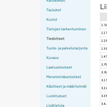
Katsaukset
Li
Taulukot
Kuviot
1. V
Tietojen tarkentuminen
1.1 
Tiedotteet
1.2 
Tuote- ja palvelutarjonta
1.3 
1.4 
Kuvaus
2. 
Laatuselosteet
3. 
Menetelmäselosteet
3.1 
Käsitteet ja määritelmät
3.2
Luokitukset
3.3 
3.4
Lisätietoja