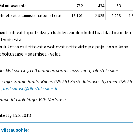
 Valuuttavaranto
782
-434
53
irheelliset ja tunnistamattomat erät
-13 101
-2 929
-5 253
4 
uvut tulevat lopullisiksi yli kahden vuoden kuluttua tilastovuoden
ttymisestä
aulukossa esitettävät arvot ovat nettovirtoja ajanjakson aikana
ahoitustase = saamiset - velat
e: Maksutase ja ulkomainen varallisuusasema, Tilastokeskus
tietoja: Saana Ranta-Ruona 029 551 3375, Johannes Nykänen 029 55
1,
maksutase@tilastokeskus.fi
aava tilastojohtaja: Ville Vertanen
itetty 15.2.2018
Viittausohje
: