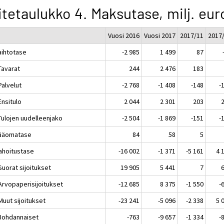
itetaulukko 4. Maksutase, milj. eur
Vuosi 2016
Vuosi 2017
2017/11
2017
aihtotase
-2 985
1 499
87
Tavarat
244
2 476
183
Palvelut
-2 768
-1 408
-148
-
Ensitulo
2 044
2 301
203
Tulojen uudelleenjako
-2 504
-1 869
-151
-
Pääomatase
84
58
5
Rahoitustase
-16 002
-1 371
-5 161
4 
Suorat sijoitukset
19 905
5 441
7
 Arvopaperisijoitukset
-12 685
8 375
-1 550
-
Muut sijoitukset
-23 241
-5 096
-2 338
5 
 Johdannaiset
-763
-9 657
-1 334
-