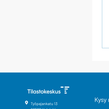
Kysy 
Työpajankatu
13