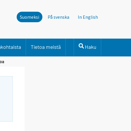
Suomeksi
På svenska
In English
nkohtaista
Tietoa meistä
Haku
roa