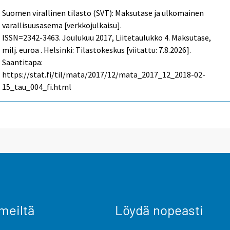
Suomen virallinen tilasto (SVT): Maksutase ja ulkomainen
varallisuusasema [verkkojulkaisu].
ISSN=2342-3463.
Joulukuu
2017, Liitetaulukko 4. Maksutase,
milj. euroa . Helsinki: Tilastokeskus [viitattu: 7.8.2026].
Saantitapa:
https://stat.fi/til/mata/2017/12/mata_2017_12_2018-02-
15_tau_004_fi.html
meiltä
Löydä nopeasti