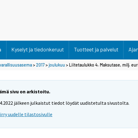
a
Kyselyt ja tiedonkeruut
Tuotteet ja palvelut
Aja
varallisuusasema
>
2017
>
joulukuu
> Liitetaulukko 4. Maksutase, milj. eu
ämä sivu on arkistoitu.
.4.2022 jälkeen julkaistut tiedot löydät uudistetulta sivustolta.
iirry uudelle tilastosivulle