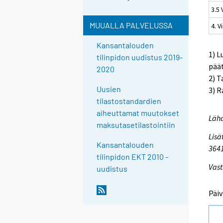
3.5
MUUALLA PALVELUSSA
4. V
Kansantalouden
1) L
tilinpidon uudistus 2019-
pää
2020
2) T
Uusien
3) R
tilastostandardien
aiheuttamat muutokset
Lähd
maksutasetilastointiin
Lisä
Kansantalouden
364
tilinpidon EKT 2010 -
Vast
uudistus
Päiv