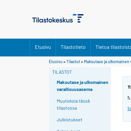
Etusivu
Tilastotieto
Tietoa tilastoist
Etusivu
>
Tilastot
>
Maksutase ja ulkomainen 
TILASTOT
Maksutase ja ulkomainen
T
varallisuusasema
5
Muutoksia tässä
tilastossa
S
Julkistukset