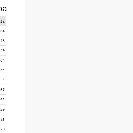
oa
/12
-64
26
149
204
144
5
167
662
659
031
820