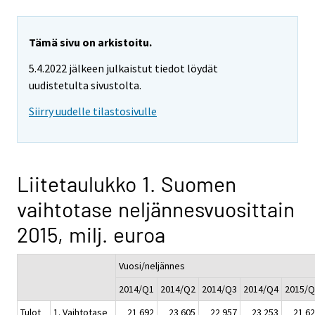
Tämä sivu on arkistoitu.
5.4.2022 jälkeen julkaistut tiedot löydät
uudistetulta sivustolta.
Siirry uudelle tilastosivulle
Liitetaulukko 1. Suomen
vaihtotase neljännesvuosittain
2015, milj. euroa
Vuosi/neljännes
2014/Q1
2014/Q2
2014/Q3
2014/Q4
2015/Q
Tulot
1. Vaihtotase
21 692
23 605
22 957
23 253
21 6