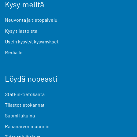
Kysy meiltä
Neuvonta ja tietopalvelu
Kysy tilastoista
Usein kysytyt kysymykset
Medialle
Löydä nopeasti
StatFin-tietokanta
Tilastotietokannat
Suomi lukuina
Rahanarvonmuunnin
Tulevat julkaisut