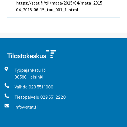
https://stat.fi/til/mata/2015/04/mata_2015_
04_2015-06-15_tau_001_fi.html
Työpajankatu
13
00580
Helsinki
Vaihde
029 551 1000
Tietopalvelu
029 551 2220
info@stat.fi