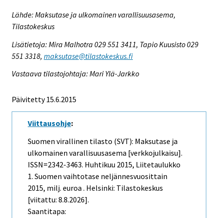
Lähde: Maksutase ja ulkomainen varallisuusasema,
Tilastokeskus
Lisätietoja: Mira Malhotra 029 551 3411, Tapio Kuusisto 029
551 3318,
maksutase@tilastokeskus.fi
Vastaava tilastojohtaja: Mari Ylä-Jarkko
Päivitetty 15.6.2015
Viittausohje
:
Suomen virallinen tilasto (SVT): Maksutase ja
ulkomainen varallisuusasema [verkkojulkaisu].
ISSN=2342-3463.
Huhtikuu
2015, Liitetaulukko
1. Suomen vaihtotase neljännesvuosittain
2015, milj. euroa . Helsinki: Tilastokeskus
[viitattu: 8.8.2026].
Saantitapa: