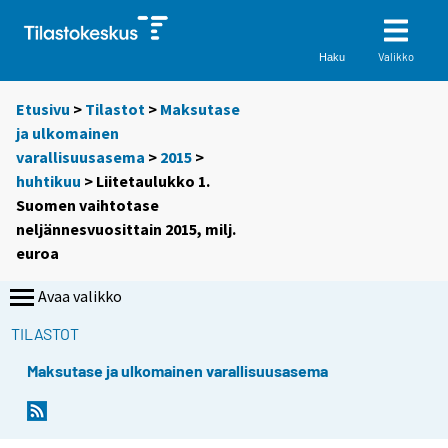
Valikko
Haku
Etusivu
>
Tilastot
>
Maksutase
ja ulkomainen
varallisuusasema
>
2015
>
huhtikuu
> Liitetaulukko 1.
Suomen vaihtotase
neljännesvuosittain 2015, milj.
euroa
Avaa valikko
TILASTOT
Maksutase ja ulkomainen varallisuusasema