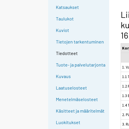
Katsaukset
Li
Taulukot
ku
Kuviot
16
Tietojen tarkentuminen
Kor
Tiedotteet
Tuote- ja palvelutarjonta
1. V
Kuvaus
1.1 
1.2 
Laatuselosteet
1.3 
Menetelmäselosteet
1.4 
Käsitteet ja määritelmät
2. 
Luokitukset
3. 