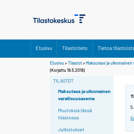
Etusivu
Tilastotieto
Tietoa tilastoist
Etusivu
>
Tilastot
>
Maksutase ja ulkomainen 
(Korjattu 16.5.2018)
TILASTOT
Maksutase ja ulkomainen
T
varallisuusasema
5
Muutoksia tässä
tilastossa
S
Julkistukset