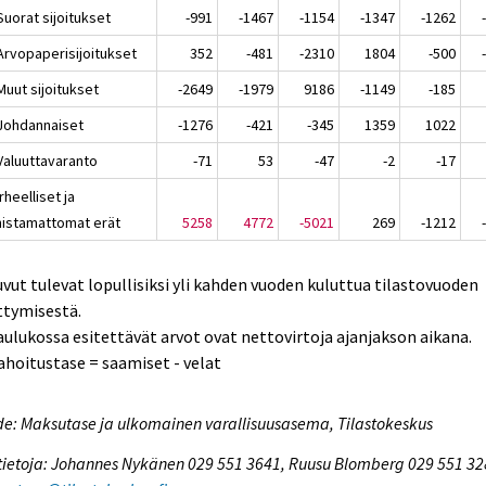
Suorat sijoitukset
-991
-1467
-1154
-1347
-1262
 Arvopaperisijoitukset
352
-481
-2310
1804
-500
Muut sijoitukset
-2649
-1979
9186
-1149
-185
 Johdannaiset
-1276
-421
-345
1359
1022
 Valuuttavaranto
-71
53
-47
-2
-17
irheelliset ja
nistamattomat erät
5258
4772
-5021
269
-1212
uvut tulevat lopullisiksi yli kahden vuoden kuluttua tilastovuoden
ttymisestä.
aulukossa esitettävät arvot ovat nettovirtoja ajanjakson aikana.
ahoitustase = saamiset - velat
e: Maksutase ja ulkomainen varallisuusasema, Tilastokeskus
tietoja: Johannes Nykänen 029 551 3641, Ruusu Blomberg 029 551 32