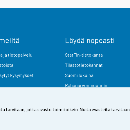
meiltä
Löydä nopeasti
 ja tietopalvelu
StatFin-tietokanta
stoista
Tilastotietokannat
sytyt kysymykset
Suomi lukuina
Rahanarvonmuunnin
Tulevat julkaisut
Tutkimusaineistot
arvitaan, jotta sivusto toimii oikein. Muita evästeitä tarvitaan