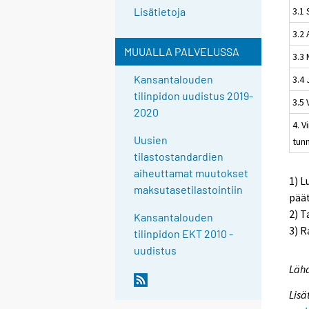
3.1 
Lisätietoja
3.2
MUUALLA PALVELUSSA
3.3 
Kansantalouden
3.4
tilinpidon uudistus 2019-
3.5
2020
4. V
Uusien
tun
tilastostandardien
aiheuttamat muutokset
1) L
maksutasetilastointiin
pää
2) T
Kansantalouden
3) R
tilinpidon EKT 2010 -
uudistus
Lähd
Lisä