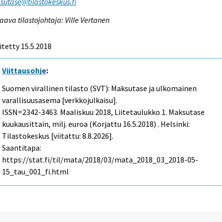
utase@tilastokeskus.fi
aava tilastojohtaja: Ville Vertanen
itetty 15.5.2018
Viittausohje
:
Suomen virallinen tilasto (SVT): Maksutase ja ulkomainen
varallisuusasema [verkkojulkaisu].
ISSN=2342-3463.
Maaliskuu
2018, Liitetaulukko 1. Maksutase
kuukausittain, milj. euroa (Korjattu 16.5.2018) . Helsinki:
Tilastokeskus [viitattu: 8.8.2026].
Saantitapa:
https://stat.fi/til/mata/2018/03/mata_2018_03_2018-05-
15_tau_001_fi.html