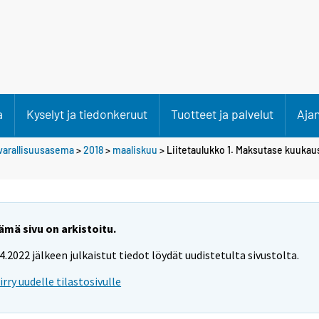
a
Kyselyt ja tiedonkeruut
Tuotteet ja palvelut
Aja
varallisuusasema
>
2018
>
maaliskuu
> Liitetaulukko 1. Maksutase kuukausi
ämä sivu on arkistoitu.
.4.2022 jälkeen julkaistut tiedot löydät uudistetulta sivustolta.
iirry uudelle tilastosivulle