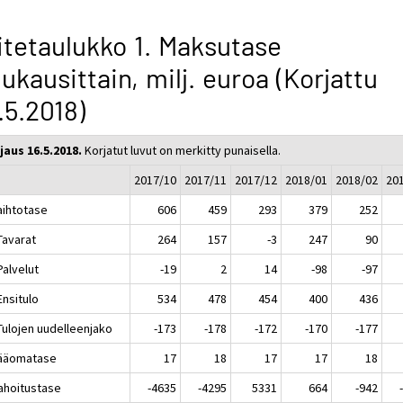
itetaulukko 1. Maksutase
ukausittain, milj. euroa (Korjattu
.5.2018)
jaus 16.5.2018.
Korjatut luvut on merkitty punaisella.
2017/10
2017/11
2017/12
2018/01
2018/02
20
aihtotase
606
459
293
379
252
Tavarat
264
157
-3
247
90
Palvelut
-19
2
14
-98
-97
Ensitulo
534
478
454
400
436
Tulojen uudelleenjako
-173
-178
-172
-170
-177
Pääomatase
17
18
17
17
18
Rahoitustase
-4635
-4295
5331
664
-942