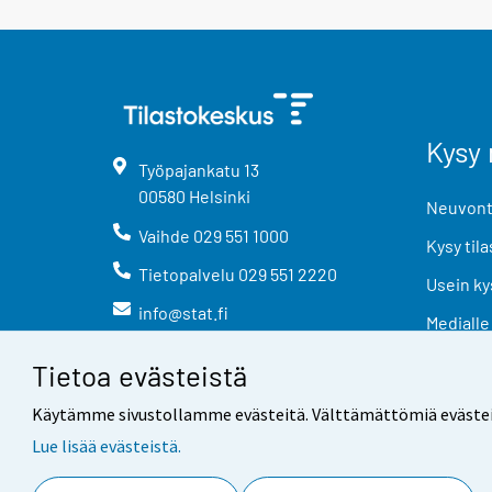
Kysy 
Työpajankatu
13
00580
Helsinki
Neuvonta
Vaihde
029 551 1000
Kysy tila
Tietopalvelu
029 551 2220
Usein ky
info@stat.fi
Medialle
Tietoa evästeistä
Käytämme sivustollamme evästeitä. Välttämättömiä evästeitä t
Lue lisää evästeistä.