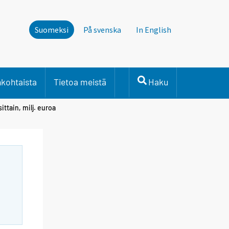
Suomeksi
På svenska
In English
nkohtaista
Tietoa meistä
Haku
ttain, milj. euroa