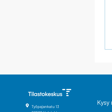
Kysy 
Työpajankatu
13