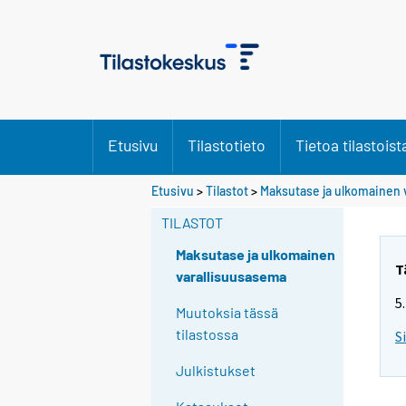
Etusivu
Tilastotieto
Tietoa tilastoist
Etusivu
>
Tilastot
>
Maksutase ja ulkomainen 
TILASTOT
Maksutase ja ulkomainen
T
varallisuusasema
5
Muutoksia tässä
tilastossa
S
Julkistukset