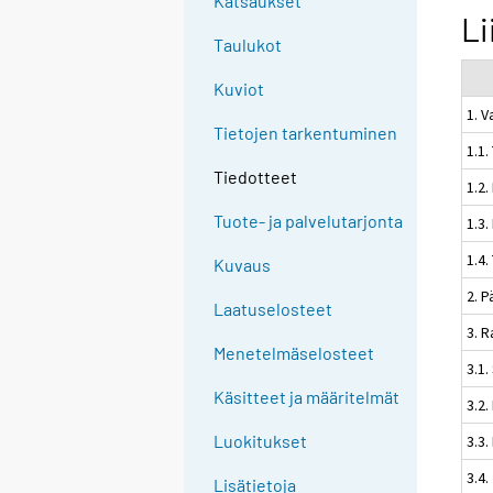
Katsaukset
Li
Taulukot
Kuviot
1. V
Tietojen tarkentuminen
1.1.
Tiedotteet
1.2.
Tuote- ja palvelutarjonta
1.3.
1.4.
Kuvaus
2. 
Laatuselosteet
3. 
Menetelmäselosteet
3.1.
Käsitteet ja määritelmät
3.2.
Luokitukset
3.3.
3.4
Lisätietoja