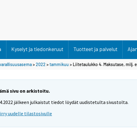
a
Kyselyt ja tiedonkeruut
Tuotteet ja palvelut
Aja
varallisuusasema
>
2022
>
tammikuu
> Liitetaulukko 4. Maksutase, milj. 
ämä sivu on arkistoitu.
.4.2022 jälkeen julkaistut tiedot löydät uudistetulta sivustolta.
iirry uudelle tilastosivulle