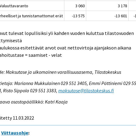
 Valuuttavaranto
3 060
3 178
irheelliset ja tunnistamattomat erät
-13 575
-13 601
-
uvut tulevat lopullisiksi yli kahden vuoden kuluttua tilastovuoden
ttymisestä
aulukossa esitettävät arvot ovat nettovirtoja ajanjakson aikana
ahoitustase = saamiset - velat
e: Maksutase ja ulkomainen varallisuusasema, Tilastokeskus
tietoja: Marianna Mukkulainen 029 551 3405, Emmi Pättiniemi 029 5
, Risto Sippola 029 551 3383,
maksutase@tilastokeskus.fi
aava osastopäällikkö: Katri Kaaja
itetty 11.03.2022
Viittausohje
: