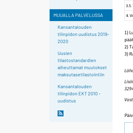
3.5.
MUUALLA PALVELUSSA
4. V
Kansantalouden
1) L
tilinpidon uudistus 2019-
pää
2020
2) T
Uusien
3) R
tilastostandardien
aiheuttamat muutokset
Lähd
maksutasetilastointiin
Lisä
Kansantalouden
3294
tilinpidon EKT 2010 -
Vast
uudistus
Päiv