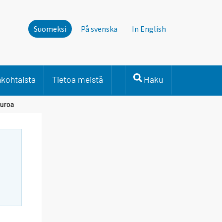
Suomeksi
På svenska
In English
nkohtaista
Tietoa meistä
Haku
euroa