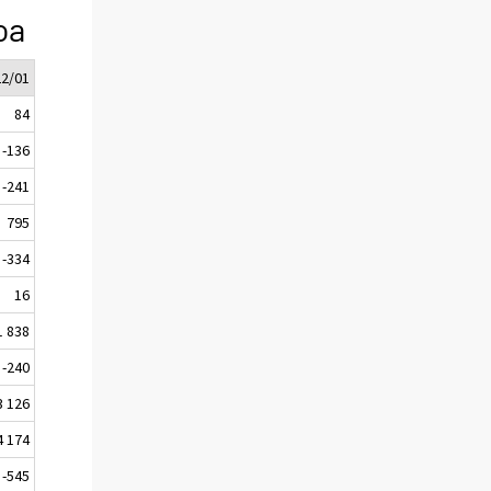
oa
22/01
84
-136
-241
795
-334
16
1 838
-240
3 126
4 174
-545