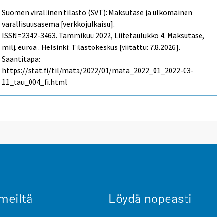
Suomen virallinen tilasto (SVT): Maksutase ja ulkomainen
varallisuusasema [verkkojulkaisu].
ISSN=2342-3463.
Tammikuu
2022, Liitetaulukko 4. Maksutase,
milj. euroa . Helsinki: Tilastokeskus [viitattu: 7.8.2026].
Saantitapa:
https://stat.fi/til/mata/2022/01/mata_2022_01_2022-03-
11_tau_004_fi.html
meiltä
Löydä nopeasti