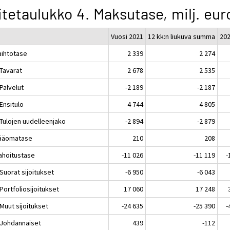
itetaulukko 4. Maksutase, milj. eur
Vuosi 2021
12 kk:n liukuva summa
20
aihtotase
2 339
2 274
 Tavarat
2 678
2 535
 Palvelut
-2 189
-2 187
 Ensitulo
4 744
4 805
 Tulojen uudelleenjako
-2 894
-2 879
Pääomatase
210
208
Rahoitustase
-11 026
-11 119
-
 Suorat sijoitukset
-6 950
-6 043
 Portfoliosijoitukset
17 060
17 248
 Muut sijoitukset
-24 635
-25 390
-
. Johdannaiset
439
-112