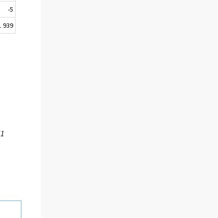
-5
1 939
51