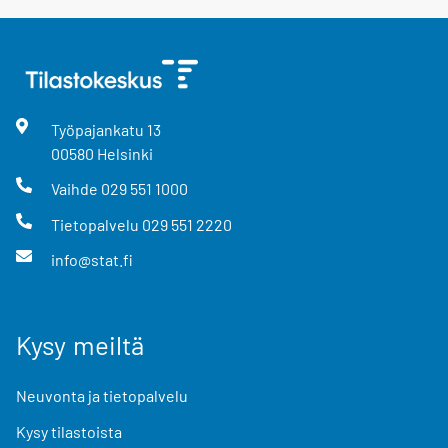
Työpajankatu
13
00580
Helsinki
Vaihde
029 551 1000
Tietopalvelu
029 551 2220
info@stat.fi
Kysy meiltä
Neuvonta ja tietopalvelu
Kysy tilastoista