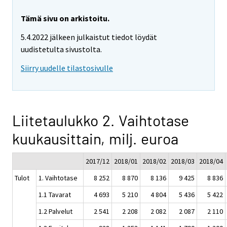
Tämä sivu on arkistoitu.
5.4.2022 jälkeen julkaistut tiedot löydät
uudistetulta sivustolta.
Siirry uudelle tilastosivulle
Liitetaulukko 2. Vaihtotase
kuukausittain, milj. euroa
2017/12
2018/01
2018/02
2018/03
2018/04
Tulot
1. Vaihtotase
8 252
8 870
8 136
9 425
8 836
1.1 Tavarat
4 693
5 210
4 804
5 436
5 422
1.2 Palvelut
2 541
2 208
2 082
2 087
2 110