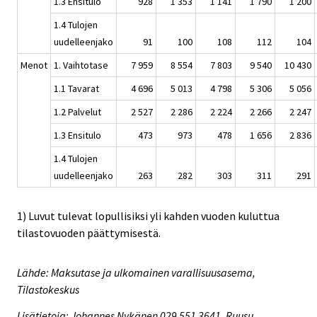
1.3 Ensitulo
928
1 353
1 141
1 790
1 200
1.4 Tulojen
uudelleenjako
91
100
108
112
104
Menot
1. Vaihtotase
7 959
8 554
7 803
9 540
10 430
1.1 Tavarat
4 696
5 013
4 798
5 306
5 056
1.2 Palvelut
2 527
2 286
2 224
2 266
2 247
1.3 Ensitulo
473
973
478
1 656
2 836
1.4 Tulojen
uudelleenjako
263
282
303
311
291
1) Luvut tulevat lopullisiksi yli kahden vuoden kuluttua
tilastovuoden päättymisestä.
Lähde: Maksutase ja ulkomainen varallisuusasema,
Tilastokeskus
Lisätietoja: Johannes Nykänen 029 551 3641, Ruusu