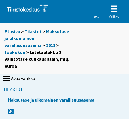
Valikko
Haku
Etusivu
>
Tilastot
>
Maksutase
ja ulkomainen
varallisuusasema
>
2018
>
toukokuu
> Liitetaulukko 2.
Vaihtotase kuukausittain, milj.
euroa
Avaa valikko
TILASTOT
Maksutase ja ulkomainen varallisuusasema