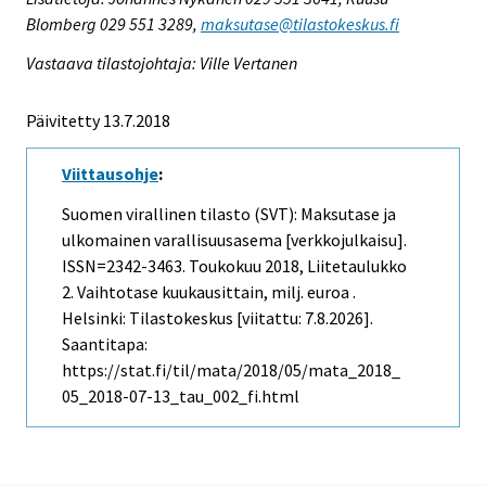
Blomberg 029 551 3289,
maksutase@tilastokeskus.fi
Vastaava tilastojohtaja: Ville Vertanen
Päivitetty 13.7.2018
Viittausohje
:
Suomen virallinen tilasto (SVT): Maksutase ja
ulkomainen varallisuusasema [verkkojulkaisu].
ISSN=2342-3463.
Toukokuu
2018, Liitetaulukko
2. Vaihtotase kuukausittain, milj. euroa .
Helsinki: Tilastokeskus [viitattu: 7.8.2026].
Saantitapa:
https://stat.fi/til/mata/2018/05/mata_2018_
05_2018-07-13_tau_002_fi.html