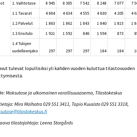
ot
1. Vaihtotase
8 945
8 385
7 542
8 248
7 077
7 5
1.1 Tavarat
4 864
4 634
4 555
4 630
4 205
4 6
1.2 Palvelut
1 863
1 862
1 843
1 840
1 815
1 8
1.3 Ensitulo
1 921
1 592
846
1 594
873
8
1.4 Tulojen
uudelleenjako
297
297
297
184
184
1
uvut tulevat lopullisiksi yli kahden vuoden kuluttua tilastovuoden
ttymisestä.
e: Maksutase ja ulkomainen varallisuusasema, Tilastokeskus
tietoja: Mira Malhotra 029 551 3411, Tapio Kuusisto 029 551 3318,
utase@tilastokeskus.fi
aava tilastojohtaja: Leena Storgårds