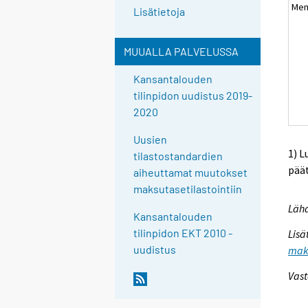
Men
Lisätietoja
MUUALLA PALVELUSSA
Kansantalouden
tilinpidon uudistus 2019-
2020
Uusien
1) L
tilastostandardien
pää
aiheuttamat muutokset
maksutasetilastointiin
Lähd
Kansantalouden
tilinpidon EKT 2010 -
Lisä
uudistus
maks
Vast