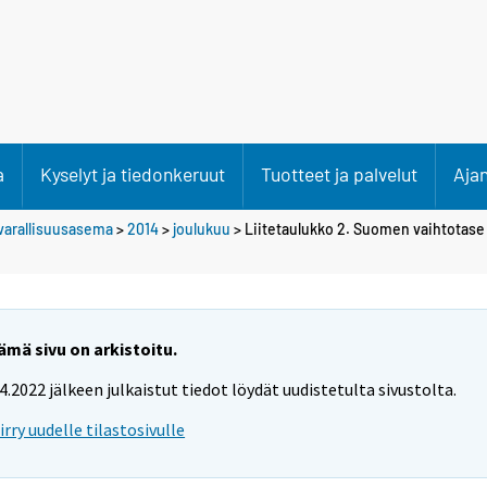
a
Kyselyt ja tiedonkeruut
Tuotteet ja palvelut
Aja
varallisuusasema
>
2014
>
joulukuu
> Liitetaulukko 2. Suomen vaihtotase
ämä sivu on arkistoitu.
.4.2022 jälkeen julkaistut tiedot löydät uudistetulta sivustolta.
iirry uudelle tilastosivulle