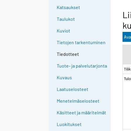
Katsaukset
Li
Taulukot
ku
Kuviot
Ava
Tietojen tarkentuminen
Tiedotteet
Tuote- ja palvelutarjonta
Tili
Kuvaus
Tulo
Laatuselosteet
Menetelmäselosteet
Käsitteet ja määritelmät
Luokitukset