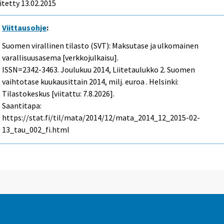
itetty 13.02.2015
Viittausohje
:
Suomen virallinen tilasto (SVT): Maksutase ja ulkomainen
varallisuusasema [verkkojulkaisu].
ISSN=2342-3463.
Joulukuu
2014, Liitetaulukko 2. Suomen
vaihtotase kuukausittain 2014, milj. euroa . Helsinki:
Tilastokeskus [viitattu: 7.8.2026].
Saantitapa:
https://stat.fi/til/mata/2014/12/mata_2014_12_2015-02-
13_tau_002_fi.html