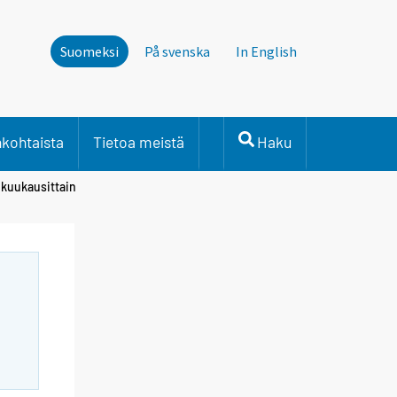
Suomeksi
På svenska
In English
nkohtaista
Tietoa meistä
Haku
 kuukausittain