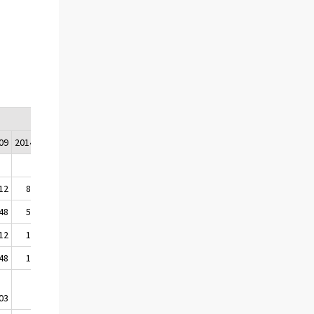
09
2014/10
2014/11
2014/12
12
8 201
7 598
7 690
48
5 039
4 467
4 566
12
1 976
1 976
1 822
48
1 093
1 062
1 208
03
93
93
93