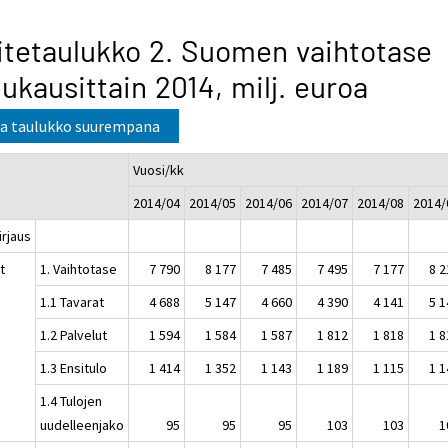
itetaulukko 2. Suomen vaihtotase
ukausittain 2014, milj. euroa
a taulukko suurempana
Vuosi/kk
2014/04
2014/05
2014/06
2014/07
2014/08
2014/
kirjaus
t
1. Vaihtotase
7 790
8 177
7 485
7 495
7 177
8 2
1.1 Tavarat
4 688
5 147
4 660
4 390
4 141
5 1
1.2 Palvelut
1 594
1 584
1 587
1 812
1 818
1 8
1.3 Ensitulo
1 414
1 352
1 143
1 189
1 115
1 1
1.4 Tulojen
uudelleenjako
95
95
95
103
103
1