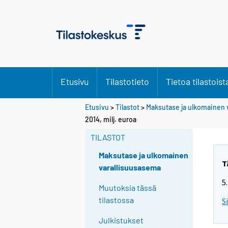
Etusivu
Tilastotieto
Tietoa tilastoist
Etusivu
>
Tilastot
>
Maksutase ja ulkomainen 
2014, milj. euroa
TILASTOT
Maksutase ja ulkomainen
T
varallisuusasema
5
Muutoksia tässä
tilastossa
S
Julkistukset