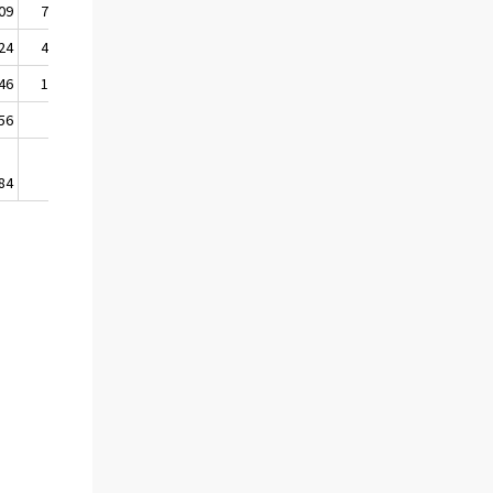
09
7 819
7 431
7 604
24
4 863
4 405
4 431
46
1 930
1 893
1 889
56
805
911
1 063
84
222
222
222