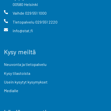
00580
Helsinki
Vaihde
029 551 1000
Tietopalvelu
029 551 2220
info@stat.fi
Kysy meiltä
Neuvonta ja tietopalvelu
Kysy tilastoista
Usein kysytyt kysymykset
Medialle