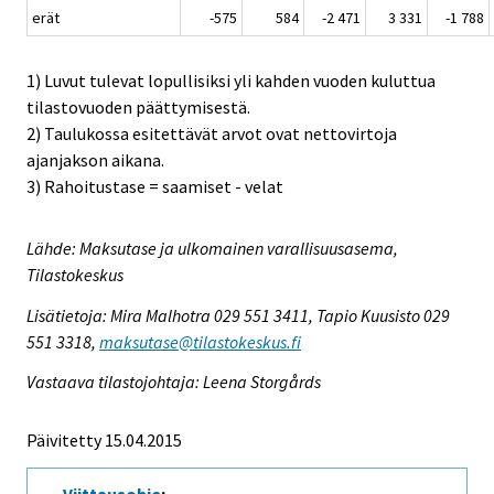
erät
-575
584
-2 471
3 331
-1 788
1) Luvut tulevat lopullisiksi yli kahden vuoden kuluttua
tilastovuoden päättymisestä.
2) Taulukossa esitettävät arvot ovat nettovirtoja
ajanjakson aikana.
3) Rahoitustase = saamiset - velat
Lähde: Maksutase ja ulkomainen varallisuusasema,
Tilastokeskus
Lisätietoja: Mira Malhotra 029 551 3411, Tapio Kuusisto 029
551 3318,
maksutase@tilastokeskus.fi
Vastaava tilastojohtaja: Leena Storgårds
Päivitetty 15.04.2015