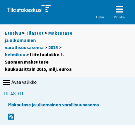
Valikko
Haku
Etusivu
>
Tilastot
>
Maksutase
ja ulkomainen
varallisuusasema
>
2015
>
helmikuu
> Liitetaulukko 1.
Suomen maksutase
kuukausittain 2015, milj. euroa
Avaa valikko
TILASTOT
Maksutase ja ulkomainen varallisuusasema