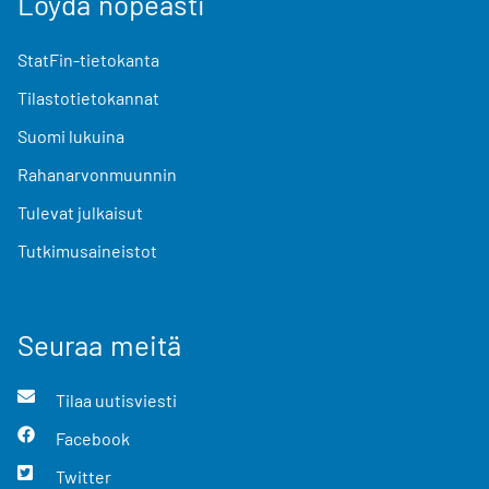
Löydä nopeasti
StatFin-tietokanta
Tilastotietokannat
Suomi lukuina
Rahanarvonmuunnin
Tulevat julkaisut
Tutkimusaineistot
Seuraa meitä
Tilaa uutisviesti
Facebook
Twitter