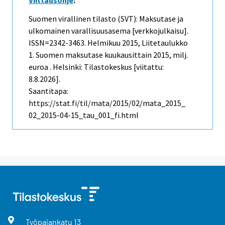
Viittausohje
:
Suomen virallinen tilasto (SVT): Maksutase ja
ulkomainen varallisuusasema [verkkojulkaisu].
ISSN=2342-3463.
Helmikuu
2015, Liitetaulukko
1. Suomen maksutase kuukausittain 2015, milj.
euroa . Helsinki: Tilastokeskus [viitattu:
8.8.2026].
Saantitapa:
https://stat.fi/til/mata/2015/02/mata_2015_
02_2015-04-15_tau_001_fi.html
Työpajankatu
13