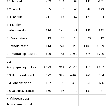
1.1 Tavarat
409
174
108
143
-161
1.2 Palvelut
-35
-70
-40
-42
-143
1.3 Ensitulo
211
167
162
177
93
1.4 Tulojen
uudelleenjako
-136
-141
-141
-141
-373
2. Pääomatase
13
29
29
29
12
3. Rahoitustase
-114
743
-2 353
3 497
-2 359
3.1 Suorat sijoitukset
-809
143
-2 750
1 675
-4 285
3.2
Arvopaperisijoitukset
2 373
902
-3 520
1 112
2 157
3.3 Muut sijoitukset
-1 372
-325
4 465
458
394
3.4 Johdannaiset
-152
39
-478
68
-656
3.5 Valuuttavaranto
-155
-16
-70
183
31
4. Virheelliset ja
tunnistamattomat