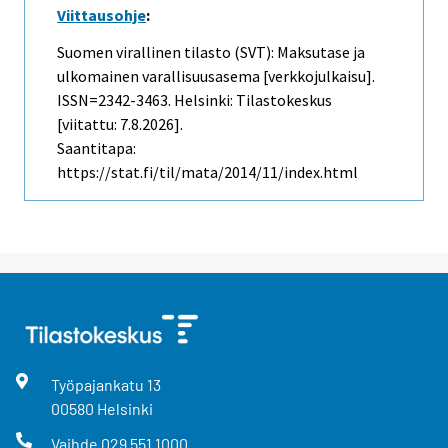
Viittausohje
:
Suomen virallinen tilasto (SVT): Maksutase ja
ulkomainen varallisuusasema [verkkojulkaisu].
ISSN=2342-3463. Helsinki: Tilastokeskus
[viitattu: 7.8.2026].
Saantitapa:
https://stat.fi/til/mata/2014/11/index.html
Työpajankatu
13
00580
Helsinki
Vaihde
029 551 1000