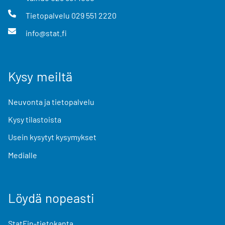
Tietopalvelu
029 551 2220
info@stat.fi
Kysy meiltä
Neuvonta ja tietopalvelu
Kysy tilastoista
Usein kysytyt kysymykset
Medialle
Löydä nopeasti
StatFin-tietokanta