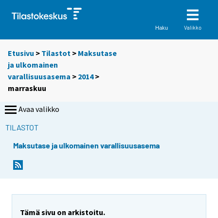
Valikko
Haku
Etusivu
>
Tilastot
>
Maksutase
ja ulkomainen
varallisuusasema
>
2014
>
marraskuu
Avaa valikko
TILASTOT
Maksutase ja ulkomainen varallisuusasema
Tämä sivu on arkistoitu.