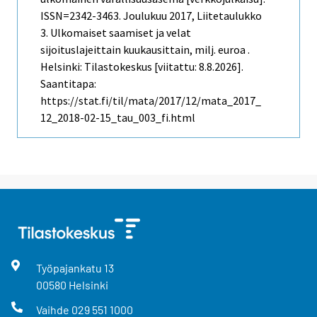
ISSN=2342-3463.
Joulukuu
2017, Liitetaulukko
3. Ulkomaiset saamiset ja velat
sijoituslajeittain kuukausittain, milj. euroa .
Helsinki: Tilastokeskus [viitattu: 8.8.2026].
Saantitapa:
https://stat.fi/til/mata/2017/12/mata_2017_
12_2018-02-15_tau_003_fi.html
Työpajankatu
13
00580
Helsinki
Vaihde
029 551 1000