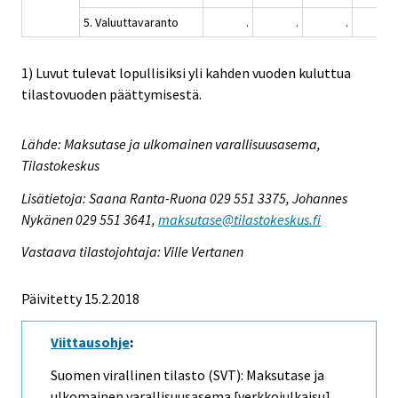
5. Valuuttavaranto
.
.
.
.
1) Luvut tulevat lopullisiksi yli kahden vuoden kuluttua
tilastovuoden päättymisestä.
Lähde: Maksutase ja ulkomainen varallisuusasema,
Tilastokeskus
Lisätietoja: Saana Ranta-Ruona 029 551 3375, Johannes
Nykänen 029 551 3641,
maksutase@tilastokeskus.fi
Vastaava tilastojohtaja: Ville Vertanen
Päivitetty 15.2.2018
Viittausohje
:
Suomen virallinen tilasto (SVT): Maksutase ja
ulkomainen varallisuusasema [verkkojulkaisu].