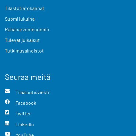
Tilastotietokannat
Suomi lukuina
Rahanarvonmuunnin
Tulevat julkaisut
Tutkimusaineistot
Seuraa meitä
Tilaa uutisviesti
Facebook
Twitter
LinkedIn
YouTube