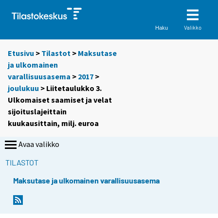
Valikko
Haku
Etusivu
>
Tilastot
>
Maksutase
ja ulkomainen
varallisuusasema
>
2017
>
joulukuu
> Liitetaulukko 3.
Ulkomaiset saamiset ja velat
sijoituslajeittain
kuukausittain, milj. euroa
Avaa valikko
TILASTOT
Maksutase ja ulkomainen varallisuusasema