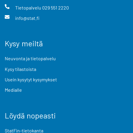
Tietopalvelu
029 551 2220
info@stat.fi
Kysy meiltä
Neuvonta ja tietopalvelu
Kysy tilastoista
Usein kysytyt kysymykset
Medialle
Löydä nopeasti
StatFin-tietokanta