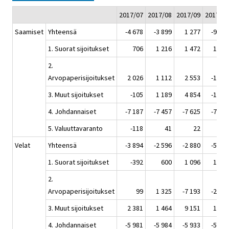
2017/07
2017/08
2017/09
2017/10
Saamiset
Yhteensä
-4 678
-3 899
1 277
-9 392
1. Suorat sijoitukset
706
1 216
1 472
1 394
2.
Arvopaperisijoitukset
2 026
1 112
2 553
-1 583
3. Muut sijoitukset
-105
1 189
4 854
-1 739
4. Johdannaiset
-7 187
-7 457
-7 625
-7 393
5. Valuuttavaranto
-118
41
22
-71
Velat
Yhteensä
-3 894
-2 596
-2 880
-5 425
1. Suorat sijoitukset
-392
600
1 096
1 386
2.
Arvopaperisijoitukset
99
1 325
-7 193
-2 714
3. Muut sijoitukset
2 381
1 464
9 151
1 887
4. Johdannaiset
-5 981
-5 984
-5 933
-5 984