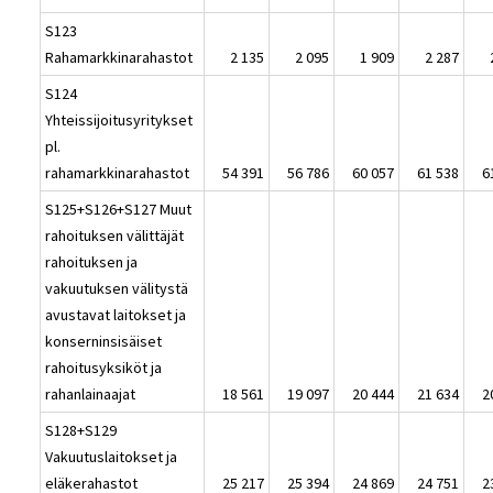
S123
Rahamarkkinarahastot
2 135
2 095
1 909
2 287
S124
Yhteissijoitusyritykset
pl.
rahamarkkinarahastot
54 391
56 786
60 057
61 538
6
S125+S126+S127 Muut
rahoituksen välittäjät
rahoituksen ja
vakuutuksen välitystä
avustavat laitokset ja
konserninsisäiset
rahoitusyksiköt ja
rahanlainaajat
18 561
19 097
20 444
21 634
2
S128+S129
Vakuutuslaitokset ja
eläkerahastot
25 217
25 394
24 869
24 751
2