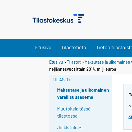
Etusivu
Tilastotieto
Tietoa tilastoist
Etusivu
>
Tilastot
>
Maksutase ja ulkomainen 
neljännesvuosittain 2014, milj. euroa
TILASTOT
Maksutase ja ulkomainen
T
varallisuusasema
5
Muutoksia tässä
tilastossa
S
Julkistukset