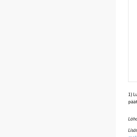
1) L
pää
Lähd
Lisä