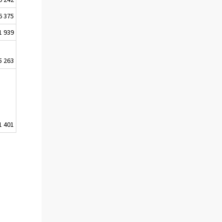
6 375
1 939
5 263
1 401