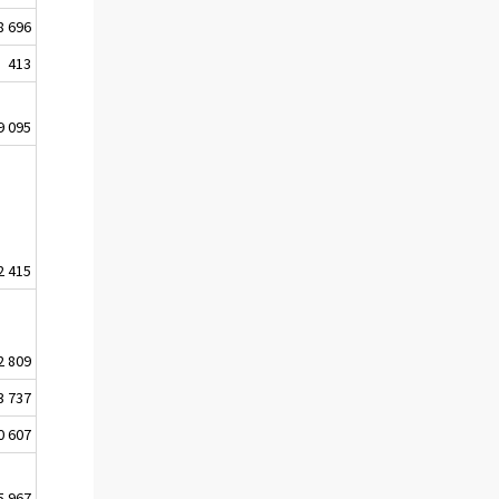
8 696
413
9 095
2 415
2 809
3 737
0 607
5 967