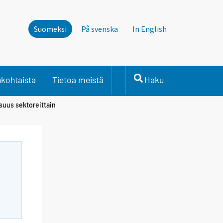
Suomeksi
På svenska
In English
nkohtaista
Tietoa meistä
Haku
isuus sektoreittain