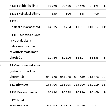
S1311 Valtionhallinto
19 069
20 490
22 566
21 168
1
S1313 Paikallishallinto
355
366
398
406
S1314
Sosiaaliturvarahastot
104 325
107 264
113 807
118 802
11
S14+S15 Kotitaloudet
ja kotitalouksia
palvelevat voittoa
tavoittelemattomat
yhteisöt
11 726
11 716
12 117
12 353
1
at
S1 Koko kansantalous
(kotimaiset sektorit
yhteensä)
641 678
658 028
681 559
713 326
72
S11 Yritykset
169 760
172 668
175 566
181 019
18
S121 Keskuspankki
10 630
10 579
10 330
10 469
1
S122 Muut
rahalaitokset
317 282
323 154
338 949
361 693
36