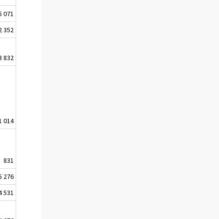
5 071
2 352
3 832
1 014
831
5 276
4 531