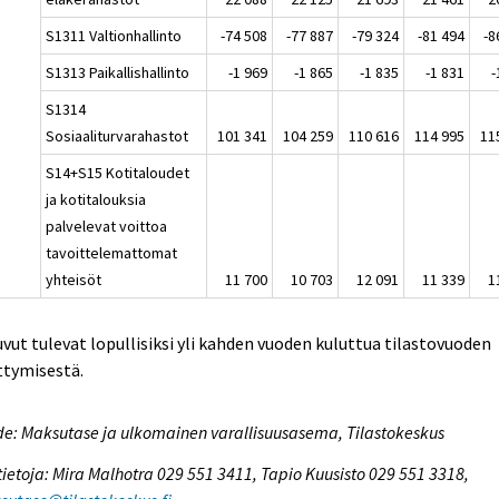
S1311 Valtionhallinto
-74 508
-77 887
-79 324
-81 494
-8
S1313 Paikallishallinto
-1 969
-1 865
-1 835
-1 831
-
S1314
Sosiaaliturvarahastot
101 341
104 259
110 616
114 995
11
S14+S15 Kotitaloudet
ja kotitalouksia
palvelevat voittoa
tavoittelemattomat
yhteisöt
11 700
10 703
12 091
11 339
1
uvut tulevat lopullisiksi yli kahden vuoden kuluttua tilastovuoden
ttymisestä.
e: Maksutase ja ulkomainen varallisuusasema, Tilastokeskus
tietoja: Mira Malhotra 029 551 3411, Tapio Kuusisto 029 551 3318,