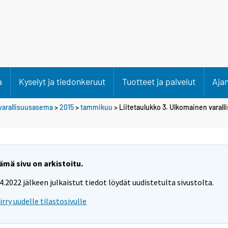
a
Kyselyt ja tiedonkeruut
Tuotteet ja palvelut
Aja
varallisuusasema
>
2015
>
tammikuu
> Liitetaulukko 3. Ulkomainen varall
ämä sivu on arkistoitu.
.4.2022 jälkeen julkaistut tiedot löydät uudistetulta sivustolta.
iirry uudelle tilastosivulle