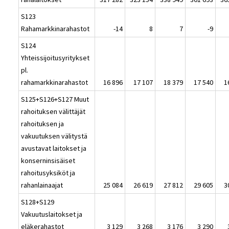
S123
Rahamarkkinarahastot
-14
8
7
-9
S124
Yhteissijoitusyritykset
pl.
rahamarkkinarahastot
16 896
17 107
18 379
17 540
1
S125+S126+S127 Muut
rahoituksen välittäjät
rahoituksen ja
vakuutuksen välitystä
avustavat laitokset ja
konserninsisäiset
rahoitusyksiköt ja
rahanlainaajat
25 084
26 619
27 812
29 605
3
S128+S129
Vakuutuslaitokset ja
eläkerahastot
3 129
3 268
3 176
3 290