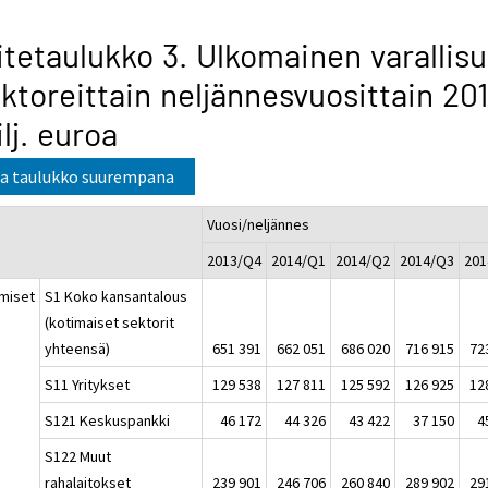
itetaulukko 3. Ulkomainen varallis
ktoreittain neljännesvuosittain 20
lj. euroa
a taulukko suurempana
Vuosi/neljännes
2013/Q4
2014/Q1
2014/Q2
2014/Q3
201
miset
S1 Koko kansantalous
(kotimaiset sektorit
yhteensä)
651 391
662 051
686 020
716 915
72
S11 Yritykset
129 538
127 811
125 592
126 925
12
S121 Keskuspankki
46 172
44 326
43 422
37 150
4
S122 Muut
rahalaitokset
239 901
246 706
260 840
289 902
29