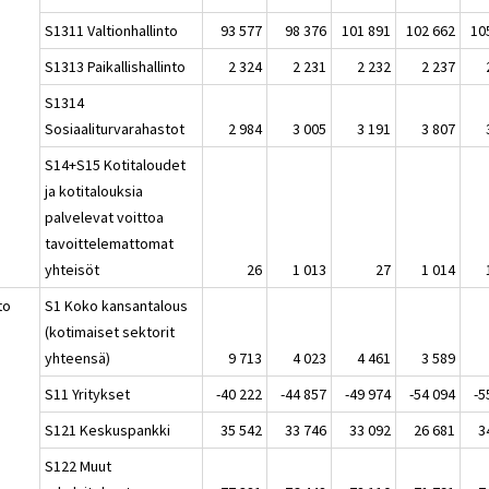
S1311 Valtionhallinto
93 577
98 376
101 891
102 662
10
S1313 Paikallishallinto
2 324
2 231
2 232
2 237
S1314
Sosiaaliturvarahastot
2 984
3 005
3 191
3 807
S14+S15 Kotitaloudet
ja kotitalouksia
palvelevat voittoa
tavoittelemattomat
yhteisöt
26
1 013
27
1 014
to
S1 Koko kansantalous
(kotimaiset sektorit
yhteensä)
9 713
4 023
4 461
3 589
S11 Yritykset
-40 222
-44 857
-49 974
-54 094
-5
S121 Keskuspankki
35 542
33 746
33 092
26 681
3
S122 Muut