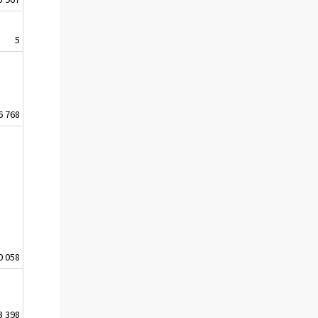
5
6 768
0 058
3 398