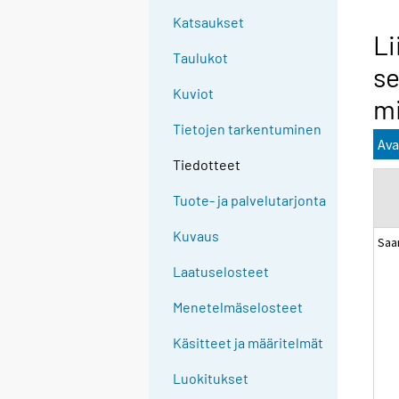
Katsaukset
Li
Taulukot
se
Kuviot
mi
Tietojen tarkentuminen
Ava
Tiedotteet
Tuote- ja palvelutarjonta
Kuvaus
Saa
Laatuselosteet
Menetelmäselosteet
Käsitteet ja määritelmät
Luokitukset