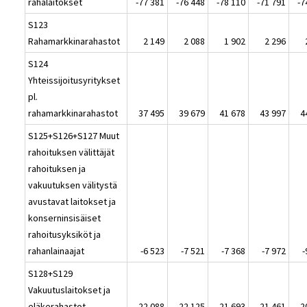
rahalaitokset
-77 381
-76 448
-78 110
-71 791
-7
S123
Rahamarkkinarahastot
2 149
2 088
1 902
2 296
S124
Yhteissijoitusyritykset
pl.
rahamarkkinarahastot
37 495
39 679
41 678
43 997
4
S125+S126+S127 Muut
rahoituksen välittäjät
rahoituksen ja
vakuutuksen välitystä
avustavat laitokset ja
konserninsisäiset
rahoitusyksiköt ja
rahanlainaajat
-6 523
-7 521
-7 368
-7 972
-
S128+S129
Vakuutuslaitokset ja
eläkerahastot
22 088
22 125
21 693
21 461
2