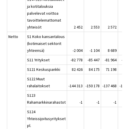
ja kotitalouksia
palvelevat voittoa
tavoittelemattomat
yhteisöt
2 452
2 553
2 572
2 
Netto
S1 Koko kansantalous
(kotimaiset sektorit
yhteensä)
-2 004
-1 104
8 689
3 
S11 Yritykset
-82 778
-85 447
-81 964
-62 
S121 Keskuspankki
82 426
84 175
71 198
76 
S122 Muut
rahalaitokset
-144 313
-150 178
-137 468
-126 
S123
Rahamarkkinarahastot
-1
-1
-1
S124
Yhteissijoitusyritykset
pl.