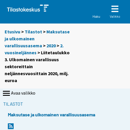
Valikko
Haku
Etusivu
>
Tilastot
>
Maksutase
ja ulkomainen
varallisuusasema
>
2020
>
2.
vuosineljännes
> Liitetaulukko
3. Ulkomainen varallisuus
sektoreittain
neljännesvuosittain 2020, milj.
euroa
Avaa valikko
TILASTOT
Maksutase ja ulkomainen varallisuusasema