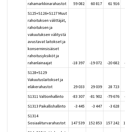
rahamarkkinarahastot
59 082
60 817
61 916
52 
S125+S126+S127 Muut
rahoituksen välittäjät,
rahoituksen ja
vakuutuksen välitystä
avustavat laitokset ja
konserninsisäiset
rahoitusyksiköt ja
rahanlainaajat
-18 397
-19 072
-20 682
-17 
S128+S129
Vakuutuslaitokset ja
eläkerahastot
29 033
29 039
28 723
26 
S1311 Valtionhallinto
-83 307
-81 902
-79 676
-90 
S1313 Paikallishallinto
-3 445
-3 447
-3 628
-3 
S1314
Sosiaaliturvarahastot
147 539
152 853
157 242
139 