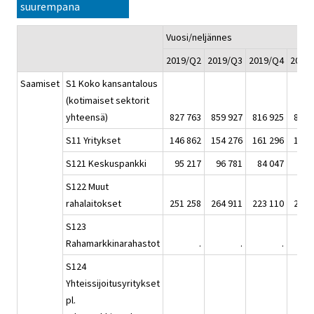
suurempana
Vuosi/neljännes
2019/Q2
2019/Q3
2019/Q4
2020
Saamiset
S1 Koko kansantalous
(kotimaiset sektorit
yhteensä)
827 763
859 927
816 925
847 
S11 Yritykset
146 862
154 276
161 296
166 
S121 Keskuspankki
95 217
96 781
84 047
89 
S122 Muut
rahalaitokset
251 258
264 911
223 110
275 
S123
Rahamarkkinarahastot
.
.
.
S124
Yhteissijoitusyritykset
pl.