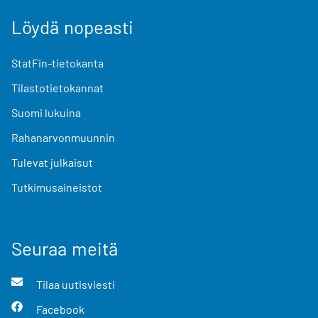
Löydä nopeasti
StatFin-tietokanta
Tilastotietokannat
Suomi lukuina
Rahanarvonmuunnin
Tulevat julkaisut
Tutkimusaineistot
Seuraa meitä
Tilaa uutisviesti
Facebook