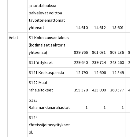
ja kotitalouksia
palvelevat voittoa
tavoittelemattomat
yhteisöt
14 610
14 612
15 601
13 
Velat
S1 Koko kansantalous
(kotimaiset sektorit
yhteensä)
829 766
861 031
808 236
843 
S11 Yritykset
229 640
239 724
243 260
229 
S121 Keskuspankki
12 790
12 606
12 849
13 
S122 Muut
rahalaitokset
395 570
415 090
360 577
402 
S123
Rahamarkkinarahastot
1
1
1
S124
Yhteissijoitusyritykset
pl.