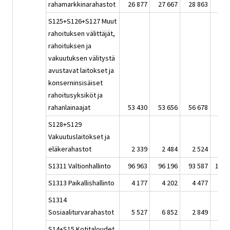
rahamarkkinarahastot
26 877
27 667
28 863
24 
S125+S126+S127 Muut
rahoituksen välittäjät,
rahoituksen ja
vakuutuksen välitystä
avustavat laitokset ja
konserninsisäiset
rahoitusyksiköt ja
rahanlainaajat
53 430
53 656
56 678
53 
S128+S129
Vakuutuslaitokset ja
eläkerahastot
2 339
2 484
2 524
2 
S1311 Valtionhallinto
96 963
96 196
93 587
104 
S1313 Paikallishallinto
4 177
4 202
4 477
4 
S1314
Sosiaaliturvarahastot
5 527
6 852
2 849
4 
S14+S15 Kotitaloudet