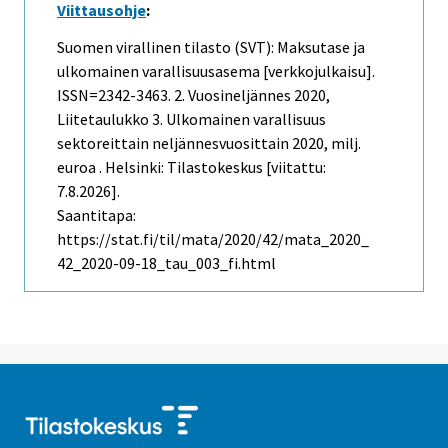
Viittausohje
:
Suomen virallinen tilasto (SVT): Maksutase ja
ulkomainen varallisuusasema [verkkojulkaisu].
ISSN=2342-3463.
2. Vuosineljännes
2020,
Liitetaulukko 3. Ulkomainen varallisuus
sektoreittain neljännesvuosittain 2020, milj.
euroa . Helsinki: Tilastokeskus [viitattu:
7.8.2026].
Saantitapa:
https://stat.fi/til/mata/2020/42/mata_2020_
42_2020-09-18_tau_003_fi.html