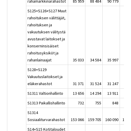
rahamarkkinarahastot
85 959
88 484
90 779
77 
S125+S126+S127 Muut
rahoituksen välittäjät,
rahoituksen ja
vakuutuksen välitystä
avustavat laitokset ja
konserninsisäiset
rahoitusyksiköt ja
rahanlainaajat
35 033
34 584
35 997
35 
S128+S129
Vakuutuslaitokset ja
eläkerahastot
31 371
31 524
31 247
29 
S1311 Valtionhallinto
13 656
14 294
13 911
13 
S1313 Paikallishallinto
732
755
848
S1314
Sosiaaliturvarahastot
153 066
159 705
160 090
144 
S14+S15 Kotitaloudet