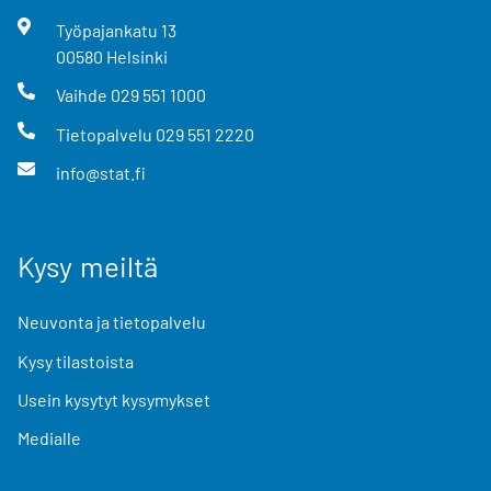
Työpajankatu
13
00580
Helsinki
Vaihde
029 551 1000
Tietopalvelu
029 551 2220
info@stat.fi
Kysy meiltä
Neuvonta ja tietopalvelu
Kysy tilastoista
Usein kysytyt kysymykset
Medialle