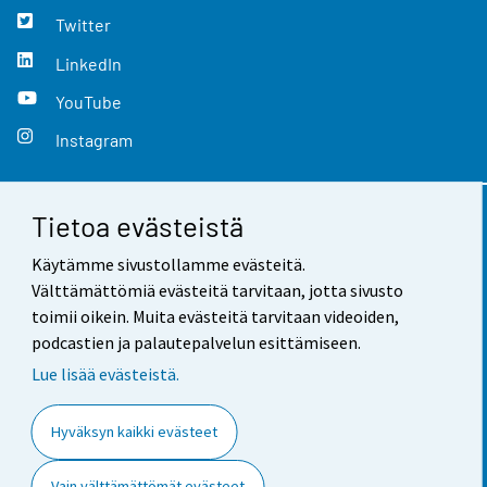
Twitter
LinkedIn
YouTube
Instagram
Tietoa evästeistä
Yhteystiedot
Käytämme sivustollamme evästeitä.
Palaute
Välttämättömiä evästeitä tarvitaan, jotta sivusto
toimii oikein. Muita evästeitä tarvitaan videoiden,
Käyttöehdot
podcastien ja palautepalvelun esittämiseen.
Tietosuoja
Lue lisää evästeistä.
Saavutettavuus
Hyväksyn kaikki evästeet
Tietoa sivustosta
Vain välttämättömät evästeet