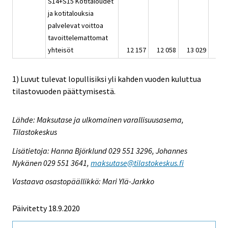
S14+S15 Kotitaloudet
ja kotitalouksia
palvelevat voittoa
tavoittelemattomat
yhteisöt
12 157
12 058
13 029
10 
1) Luvut tulevat lopullisiksi yli kahden vuoden kuluttua
tilastovuoden päättymisestä.
Lähde: Maksutase ja ulkomainen varallisuusasema,
Tilastokeskus
Lisätietoja: Hanna Björklund 029 551 3296, Johannes
Nykänen 029 551 3641,
maksutase@tilastokeskus.fi
Vastaava osastopäällikkö: Mari Ylä-Jarkko
Päivitetty 18.9.2020