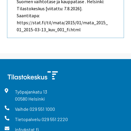
Suomen vaihtotase ja kauppatase . Helsinki:
Tilastokeskus [viitattu: 7.8.2026].
Saantitapa:
https://stat.fi/til/mata/2015/01/mata_2015_
01_2015-03-13_kuv_001_fi.html
Työpajankatu
13
00580
Helsinki
Vaihde
029 551 1000
Tietopalvelu
029 551 2220
info@stat.fi