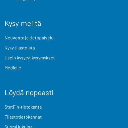
Kysy meiltä
Neuvonta ja tietopalvelu
Kysy tilastoista
Usein kysytyt kysymykset
Medialle
Löydä nopeasti
StatFin-tietokanta
Tilastotietokannat
Suomi lukuina