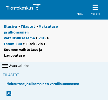
Valikko
Haku
Etusivu
>
Tilastot
>
Maksutase
ja ulkomainen
varallisuusasema
>
2015
>
tammikuu
> Liitekuvio 1.
Suomen vaihtotase ja
kauppatase
Avaa valikko
TILASTOT
Maksutase ja ulkomainen varallisuusasema