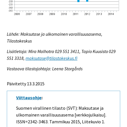
Lähde: Maksutase ja ulkomainen varallisuusasema,
Tilastokeskus
Lisätietoja: Mira Malhotra 029 551 3411, Tapio Kuusisto 029
551 3318,
maksutase@tilastokeskus.fi
Vastaava tilastojohtaja: Leena Storgårds
Päivitetty 13.3.2015
Viittausohje
:
Suomen virallinen tilasto (SVT): Maksutase ja
ulkomainen varallisuusasema [verkkojulkaisu].
ISSN=2342-3463.
Tammikuu
2015, Liitekuvio 1.