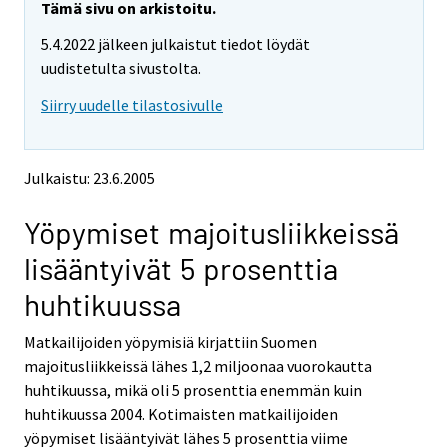
y
y
Tämä sivu on arkistoitu.
t
t
5.4.2022 jälkeen julkaistut tiedot löydät
t
t
o
o
uudistetulta sivustolta.
i
i
Siirry uudelle tilastosivulle
s
s
e
e
e
e
n
n
Julkaistu: 23.6.2005
p
p
a
a
Yöpymiset majoitusliikkeissä
l
l
v
v
lisääntyivät 5 prosenttia
e
e
l
l
huhtikuussa
u
u
u
u
Matkailijoiden yöpymisiä kirjattiin Suomen
n
n
majoitusliikkeissä lähes 1,2 miljoonaa vuorokautta
.
.
huhtikuussa, mikä oli 5 prosenttia enemmän kuin
huhtikuussa 2004. Kotimaisten matkailijoiden
yöpymiset lisääntyivät lähes 5 prosenttia viime