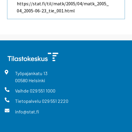
https://stat.fi/til/matk/2005/04/matk_2005_
04_2005-06-23_tie_001.html
Työpajankatu
13
00580
Helsinki
Vaihde
029 551 1000
Tietopalvelu
029 551 2220
info@stat.fi