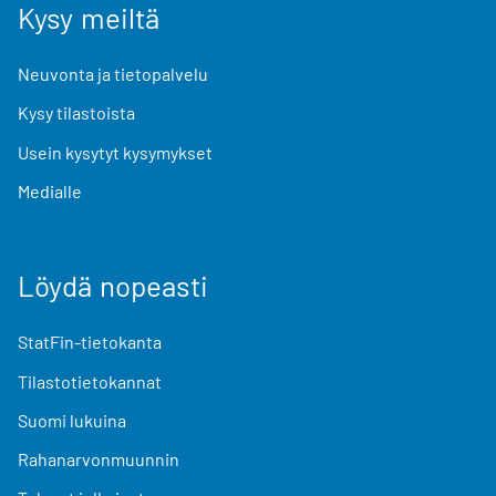
Kysy meiltä
Neuvonta ja tietopalvelu
Kysy tilastoista
Usein kysytyt kysymykset
Medialle
Löydä nopeasti
StatFin-tietokanta
Tilastotietokannat
Suomi lukuina
Rahanarvonmuunnin