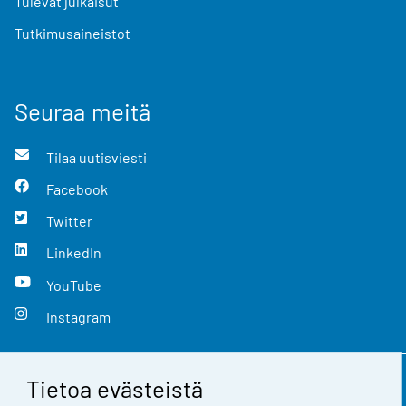
Tulevat julkaisut
Tutkimusaineistot
Seuraa meitä
Tilaa uutisviesti
Facebook
Twitter
LinkedIn
YouTube
Instagram
Tietoa evästeistä
Yhteystiedot