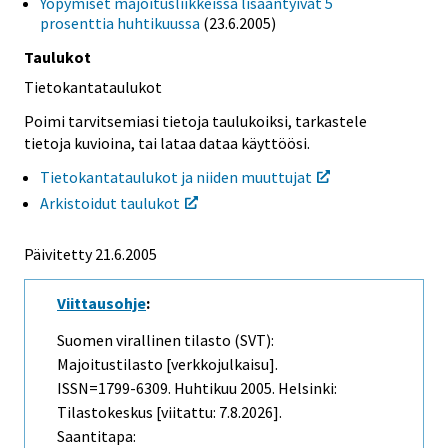
Yöpymiset majoitusliikkeissä lisääntyivät 5
prosenttia huhtikuussa
(23.6.2005)
Taulukot
Tietokantataulukot
Poimi tarvitsemiasi tietoja taulukoiksi, tarkastele
tietoja kuvioina, tai lataa dataa käyttöösi.
Tietokantataulukot ja niiden muuttujat
Arkistoidut taulukot
Päivitetty
21.6.2005
Viittausohje
:
Suomen virallinen tilasto (SVT):
Majoitustilasto [verkkojulkaisu].
ISSN=1799-6309.
Huhtikuu
2005. Helsinki:
Tilastokeskus [viitattu: 7.8.2026].
Saantitapa: