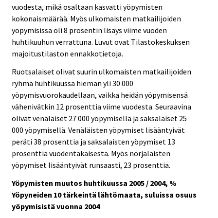
vuodesta, mikä osaltaan kasvatti yöpymisten
kokonaismäärää. Myös ulkomaisten matkailijoiden
yöpymisissä oli 8 prosentin lisäys viime vuoden
huhtikuuhun verrattuna. Luvut ovat Tilastokeskuksen
majoitustilaston ennakkotietoja.
Ruotsalaiset olivat suurin ulkomaisten matkailijoiden
ryhmä huhtikuussa hieman yli 30 000
yöpymisvuorokaudellaan, vaikka heidän yöpymisensä
vähenivätkin 12 prosenttia viime vuodesta. Seuraavina
olivat venäläiset 27 000 yöpymisellä ja saksalaiset 25
000 yöpymisellä. Venäläisten yöpymiset lisääntyivät
peräti 38 prosenttia ja saksalaisten yöpymiset 13
prosenttia vuodentakaisesta. Myös norjalaisten
yöpymiset lisääntyivät runsaasti, 23 prosenttia.
Yöpymisten muutos huhtikuussa 2005 / 2004, %
Yöpyneiden 10 tärkeintä lähtömaata, suluissa osuus
yöpymisistä vuonna 2004