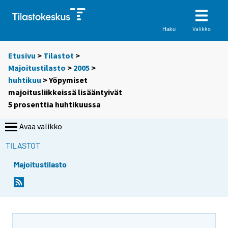
Valikko
Haku
Etusivu
>
Tilastot
>
Majoitustilasto
>
2005
>
huhtikuu
> Yöpymiset
majoitusliikkeissä lisääntyivät
5 prosenttia huhtikuussa
Avaa valikko
TILASTOT
Majoitustilasto
S
S
i
i
i
i
r
r
r
r