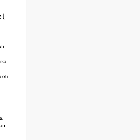
et
li
ikä
 oli
a.
ran