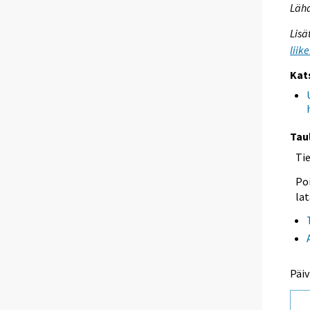
Lähd
Lisä
liik
Kat
Tau
Ti
Poi
lat
Päiv