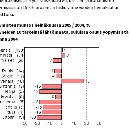
entakaisesta. Myös ranskalaisten, brittien ja italialaisten
misissä oli 15 -16 prosentin lasku viime vuoden heinäkuuhun
attuna.
ymisten muutos heinäkuussa 2005 / 2004, %
yneiden 10 tärkeintä lähtömaata, suluissa osuus yöpymisistä
nna 2004