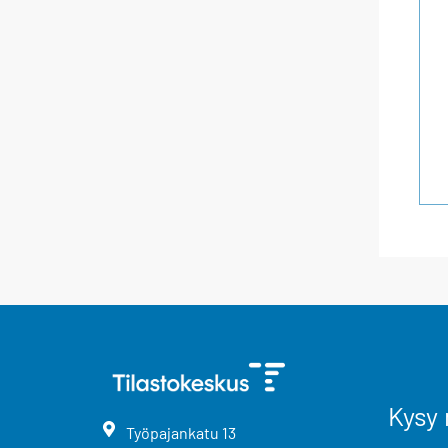
Kysy 
Työpajankatu
13