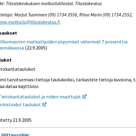
e: Tilastokeskuksen matkailutilastot. Tilastokeskus
tietoja: Marjut Tuominen (09) 1734 3556, Ritva Marin (09) 1734 2552,
enne.matkailu@tilastokeskus.fi
saukset
Ulkomaisten matkailijoiden yöpymiset vähenivät 7 prosenttia
heinäkuussa
(22.9.2005)
lukot
etokantataulukot
mi tarvitsemiasi tietoja taulukoiksi, tarkastele tietoja kuvioina, t
aa dataa käyttöösi.
Tietokantataulukot ja niiden muuttujat
Arkistoidut taulukot
itetty
21.9.2005
Viittausohje
: