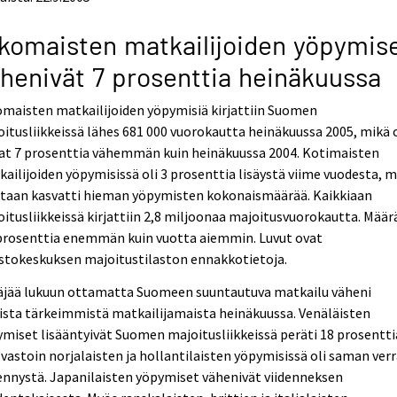
komaisten matkailijoiden yöpymis
henivät 7 prosenttia heinäkuussa
maisten matkailijoiden yöpymisiä kirjattiin Suomen
itusliikkeissä lähes 681 000 vuorokautta heinäkuussa 2005, mikä o
aat 7 prosenttia vähemmän kuin heinäkuussa 2004. Kotimaisten
ailijoiden yöpymisissä oli 3 prosenttia lisäystä viime vuodesta, m
ltaan kasvatti hieman yöpymisten kokonaismäärää. Kaikkiaan
itusliikkeissä kirjattiin 2,8 miljoonaa majoitusvuorokautta. Määrä
 prosenttia enemmän kuin vuotta aiemmin. Luvut ovat
stokeskuksen majoitustilaston ennakkotietoja.
äjää lukuun ottamatta Suomeen suuntautuva matkailu väheni
ista tärkeimmistä matkailijamaista heinäkuussa. Venäläisten
miset lisääntyivät Suomen majoitusliikkeissä peräti 18 prosentti
 vastoin norjalaisten ja hollantilaisten yöpymisissä oli saman ver
nnystä. Japanilaisten yöpymiset vähenivät viidenneksen