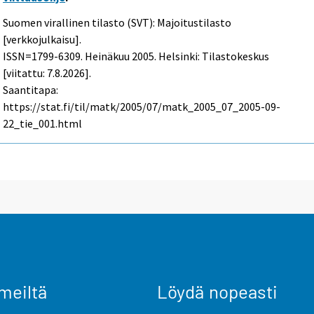
Suomen virallinen tilasto (SVT): Majoitustilasto
[verkkojulkaisu].
ISSN=1799-6309.
Heinäkuu
2005. Helsinki: Tilastokeskus
[viitattu: 7.8.2026].
Saantitapa:
https://stat.fi/til/matk/2005/07/matk_2005_07_2005-09-
22_tie_001.html
meiltä
Löydä nopeasti