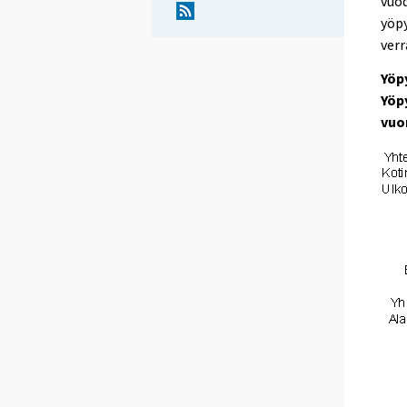
vuod
yöpy
verr
Yöp
Yöp
vuo