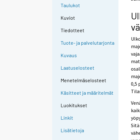
n
n
Taulukot
p
p
Ul
a
a
Kuviot
l
l
vä
v
v
Tiedotteet
e
e
Ulko
l
l
Tuote- ja palvelutarjonta
majo
u
u
u
u
vaj
Kuvaus
n
n
matk
.
.
Laatuselosteet
osa
majo
Menetelmäselosteet
0,5
Tila
Käsitteet ja määritelmät
Ven
Luokitukset
kaik
yöpy
Linkit
Sitä
Lisätietoja
vähe