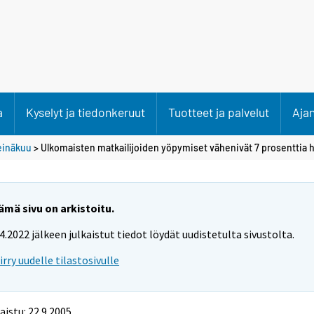
a
Kyselyt ja tiedonkeruut
Tuotteet ja palvelut
Aja
einäkuu
> Ulkomaisten matkailijoiden yöpymiset vähenivät 7 prosenttia
ämä sivu on arkistoitu.
.4.2022 jälkeen julkaistut tiedot löydät uudistetulta sivustolta.
iirry uudelle tilastosivulle
aistu: 22.9.2005