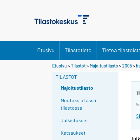
Etusivu
Tilastotieto
Tietoa tilastoist
S
S
Etusivu
>
Tilastot
>
Majoitustilasto
>
2005
>
h
i
i
i
i
TILASTOT
r
r
r
r
Majoitustilasto
y
y
T
t
t
Muutoksia tässä
5
t
t
tilastossa
o
o
S
i
i
Julkistukset
s
s
e
e
Katsaukset
e
e
Julk