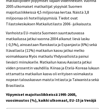
matkailijoiden yöpymiset vajaan viidenneksen. Vuonna
2005 ulkomaiset matkailijat yöpyivät Suomen
majoitusliikkeissä 4,5 miljoonaa kertaa. Näistä 3,8
miljoonaa oli hotelliyöpymisiä. Tiedot ovat
Tilastokeskuksen Matkailutilasto 2006 -julkaisusta.
Vanhoista EU-maista Suomeen suuntautuvassa
matkailussa jatkui vuonna 2004 alkanut lievä lasku
(-0,5%), ainoastaan Ranskasta ja Espanjasta (6%) sekä
Itävallasta (11%) matkailun kasvu jatkui melko
voimakkaana Myös matkailu Yhdysvalloista painui
lievästi miinukselle. Matkailun kasvu Aasiasta jatkui
viiden prosentin vauhdilla. Kiinaa ja Etelä-Koreaa lukuun
ottamatta matkailun kasvu oli erityisen voimakasta
nopean talouskasvun maista Intiasta ja Taiwanista sekä
Brasiliasta.
Yöpymiset majoitusliikkeissä 1995-2005,
vuosimuutos (%), kaikki ulkomaat, EU-15 ja Venäjä