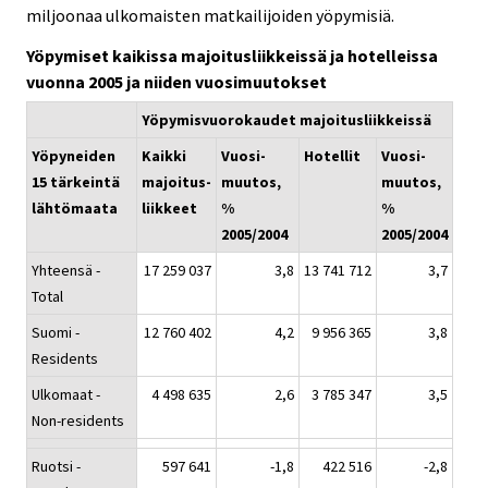
miljoonaa ulkomaisten matkailijoiden yöpymisiä.
Yöpymiset kaikissa majoitusliikkeissä ja hotelleissa
vuonna 2005 ja niiden vuosimuutokset
Yöpymisvuorokaudet majoitusliikkeissä
Yöpyneiden
Kaikki
Vuosi-
Hotellit
Vuosi-
15 tärkeintä
majoitus-
muutos,
muutos,
lähtömaata
liikkeet
%
%
2005/2004
2005/2004
Yhteensä -
17 259 037
3,8
13 741 712
3,7
Total
Suomi -
12 760 402
4,2
9 956 365
3,8
Residents
Ulkomaat -
4 498 635
2,6
3 785 347
3,5
Non-residents
Ruotsi -
597 641
-1,8
422 516
-2,8