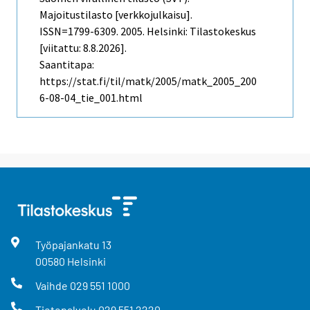
Majoitustilasto [verkkojulkaisu].
ISSN=1799-6309. 2005. Helsinki: Tilastokeskus
[viitattu: 8.8.2026].
Saantitapa:
https://stat.fi/til/matk/2005/matk_2005_200
6-08-04_tie_001.html
Työpajankatu
13
00580
Helsinki
Vaihde
029 551 1000
Tietopalvelu
029 551 2220