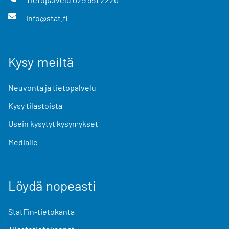
info@stat.fi
Kysy meiltä
Neuvonta ja tietopalvelu
Kysy tilastoista
Usein kysytyt kysymykset
Medialle
Löydä nopeasti
StatFin-tietokanta