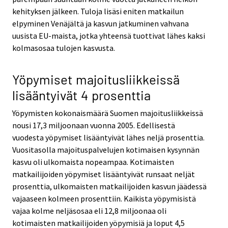
kehityksen jälkeen. Tuloja lisäsi eniten matkailun
elpyminen Venäjältä ja kasvun jatkuminen vahvana
uusista EU-maista, jotka yhteensä tuottivat lähes kaksi
kolmasosaa tulojen kasvusta.
Yöpymiset majoitusliikkeissä
lisääntyivät 4 prosenttia
Yöpymisten kokonaismäärä Suomen majoitusliikkeissä
nousi 17,3 miljoonaan vuonna 2005. Edellisestä
vuodesta yöpymiset lisääntyivät lähes neljä prosenttia.
Vuositasolla majoituspalvelujen kotimaisen kysynnän
kasvu oli ulkomaista nopeampaa. Kotimaisten
matkailijoiden yöpymiset lisääntyivät runsaat neljät
prosenttia, ulkomaisten matkailijoiden kasvun jäädessä
vajaaseen kolmeen prosenttiin. Kaikista yöpymisistä
vajaa kolme neljäsosaa eli 12,8 miljoonaa oli
kotimaisten matkailijoiden yöpymisiä ja loput 4,5