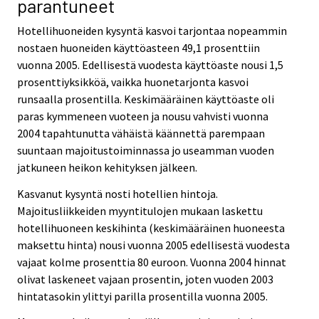
parantuneet
Hotellihuoneiden kysyntä kasvoi tarjontaa nopeammin
nostaen huoneiden käyttöasteen 49,1 prosenttiin
vuonna 2005. Edellisestä vuodesta käyttöaste nousi 1,5
prosenttiyksikköä, vaikka huonetarjonta kasvoi
runsaalla prosentilla. Keskimääräinen käyttöaste oli
paras kymmeneen vuoteen ja nousu vahvisti vuonna
2004 tapahtunutta vähäistä käännettä parempaan
suuntaan majoitustoiminnassa jo useamman vuoden
jatkuneen heikon kehityksen jälkeen.
Kasvanut kysyntä nosti hotellien hintoja.
Majoitusliikkeiden myyntitulojen mukaan laskettu
hotellihuoneen keskihinta (keskimääräinen huoneesta
maksettu hinta) nousi vuonna 2005 edellisestä vuodesta
vajaat kolme prosenttia 80 euroon. Vuonna 2004 hinnat
olivat laskeneet vajaan prosentin, joten vuoden 2003
hintatasokin ylittyi parilla prosentilla vuonna 2005.