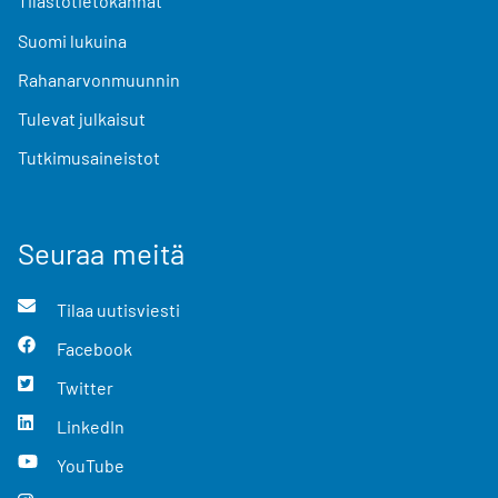
Tilastotietokannat
Suomi lukuina
Rahanarvonmuunnin
Tulevat julkaisut
Tutkimusaineistot
Seuraa meitä
Tilaa uutisviesti
Facebook
Twitter
LinkedIn
YouTube