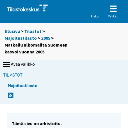
Valikko
Haku
Etusivu
>
Tilastot
>
Majoitustilasto
>
2005
>
Matkailu ulkomailta Suomeen
kasvoi vuonna 2005
Avaa valikko
TILASTOT
Majoitustilasto
S
S
i
i
i
i
r
r
r
r
y
y
Tämä sivu on arkistoitu.