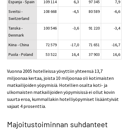
Espanja - Spain
109 114
6,3
97 345
7,9
Sveitsi -
108 668
-4,5
80 589
-6,6
Switzerland
Tanska -
100 546
-3,6
91 220
-3,4
Denmark
Kiina - China
72 579
-17,0
71 651
-16,7
Puola - Poland
53 522
16,4
37 903
16,6
Vuonna 2005 hotelleissa yövyttiin yhteensä 13,7
miljoonaa kertaa, joista 10 miljoonaa oli kotimaisten
matkailijoiden yöpymisiä. Hotellien osalta koti- ja
ulkomaisten matkailijoiden yöpymisissä ei ollut kovin
suurta eroa, kummallakin hotelliyöpymiset lisääntyivät
vajaat 4 prosenttia.
Majoitustoiminnan suhdanteet