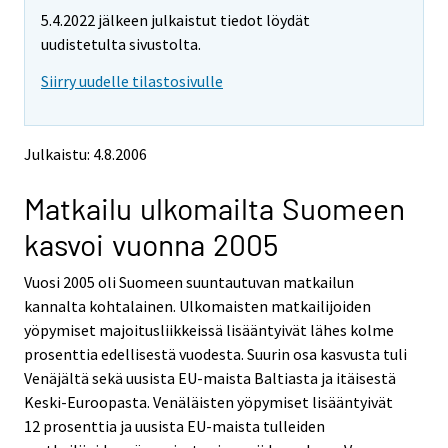
t
t
5.4.2022 jälkeen julkaistut tiedot löydät
t
t
o
o
uudistetulta sivustolta.
i
i
Siirry uudelle tilastosivulle
s
s
e
e
e
e
n
n
Julkaistu: 4.8.2006
p
p
a
a
Matkailu ulkomailta Suomeen
l
l
v
v
kasvoi vuonna 2005
e
e
l
l
Vuosi 2005 oli Suomeen suuntautuvan matkailun
u
u
u
u
kannalta kohtalainen. Ulkomaisten matkailijoiden
n
n
yöpymiset majoitusliikkeissä lisääntyivät lähes kolme
.
.
prosenttia edellisestä vuodesta. Suurin osa kasvusta tuli
Venäjältä sekä uusista EU-maista Baltiasta ja itäisestä
Keski-Euroopasta. Venäläisten yöpymiset lisääntyivät
12 prosenttia ja uusista EU-maista tulleiden