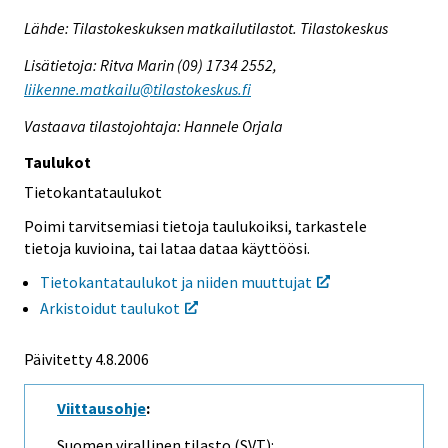
Lähde: Tilastokeskuksen matkailutilastot. Tilastokeskus
Lisätietoja: Ritva Marin (09) 1734 2552,
liikenne.matkailu@tilastokeskus.fi
Vastaava tilastojohtaja: Hannele Orjala
Taulukot
Tietokantataulukot
Poimi tarvitsemiasi tietoja taulukoiksi, tarkastele
tietoja kuvioina, tai lataa dataa käyttöösi.
Tietokantataulukot ja niiden muuttujat
Arkistoidut taulukot
Päivitetty
4.8.2006
Viittausohje
:
Suomen virallinen tilasto (SVT):