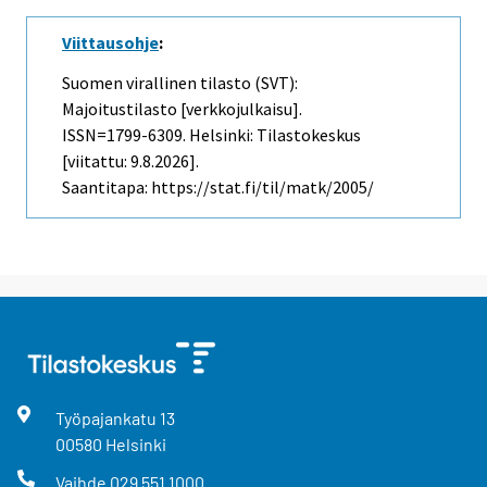
Viittausohje
:
Suomen virallinen tilasto (SVT):
Majoitustilasto [verkkojulkaisu].
ISSN=1799-6309. Helsinki: Tilastokeskus
[viitattu: 9.8.2026].
Saantitapa: https://stat.fi/til/matk/2005/
Työpajankatu
13
00580
Helsinki
Vaihde
029 551 1000