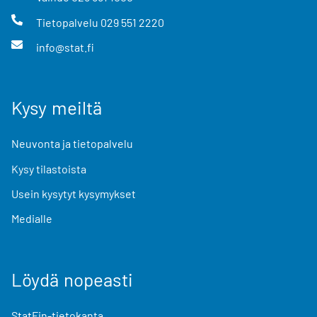
Tietopalvelu
029 551 2220
info@stat.fi
Kysy meiltä
Neuvonta ja tietopalvelu
Kysy tilastoista
Usein kysytyt kysymykset
Medialle
Löydä nopeasti
StatFin-tietokanta