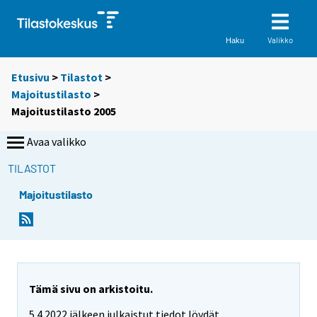
Valikko
Haku
Etusivu
>
Tilastot
>
Majoitustilasto
>
Majoitustilasto 2005
Avaa valikko
TILASTOT
Majoitustilasto
Tämä sivu on arkistoitu.
5.4.2022 jälkeen julkaistut tiedot löydät