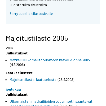
uudistetulta sivustolta.
Siirry uudelle tilastosivulle
Majoitustilasto 2005
2005
Julkistukset
Matkailu ulkomailta Suomeen kasvoi vuonna 2005
(4.8.2006)
Laatuselosteet
Majoitustilasto: laatuseloste
(28.4.2005)
joulukuu
Julkistukset
Ulkomaisten matkailijoiden yöpymiset lisääntyivät
lähes 9 prosenttia joulukuussa
(16.2.2006)