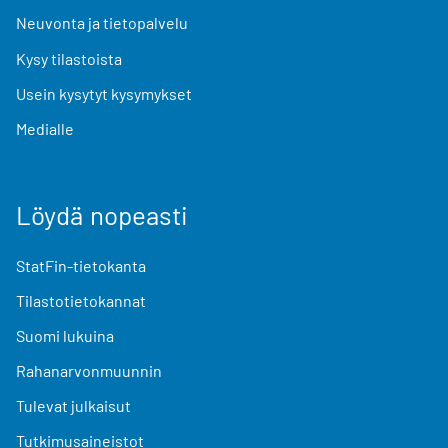
Neuvonta ja tietopalvelu
Kysy tilastoista
Usein kysytyt kysymykset
Medialle
Löydä nopeasti
StatFin-tietokanta
Tilastotietokannat
Suomi lukuina
Rahanarvonmuunnin
Tulevat julkaisut
Tutkimusaineistot