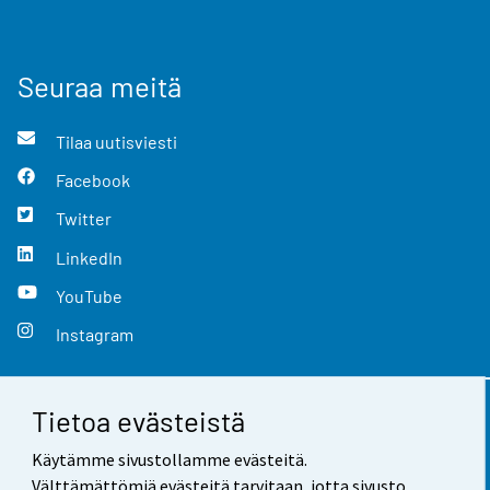
Seuraa meitä
Tilaa uutisviesti
Facebook
Twitter
LinkedIn
YouTube
Instagram
Tietoa evästeistä
Yhteystiedot
Käytämme sivustollamme evästeitä.
Palaute
Välttämättömiä evästeitä tarvitaan, jotta sivusto