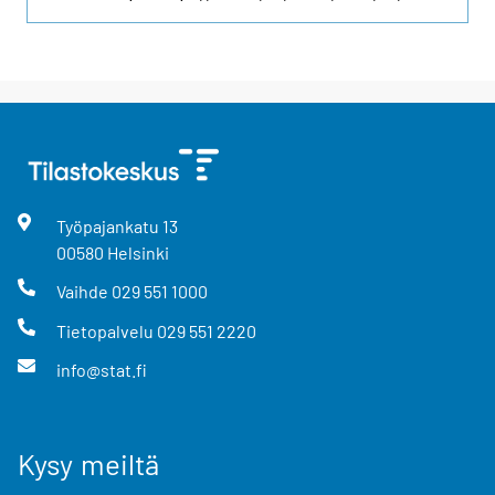
Työpajankatu
13
00580
Helsinki
Vaihde
029 551 1000
Tietopalvelu
029 551 2220
info@stat.fi
Kysy meiltä