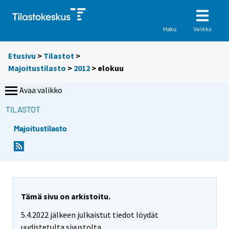
Valikko
Haku
Etusivu
>
Tilastot
>
Majoitustilasto
>
2012
>
elokuu
Avaa valikko
TILASTOT
Majoitustilasto
Tämä sivu on arkistoitu.
5.4.2022 jälkeen julkaistut tiedot löydät
uudistetulta sivustolta.