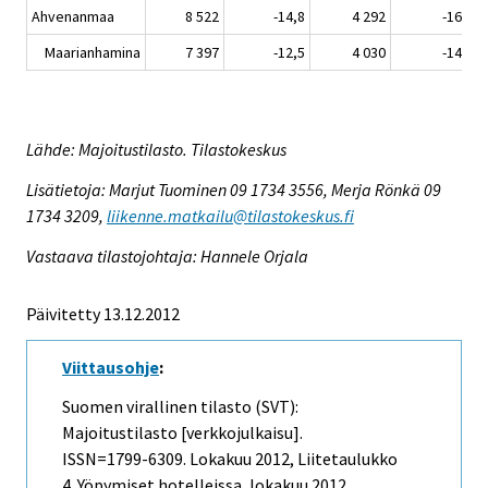
Ahvenanmaa
8 522
-14,8
4 292
-16,1
Maarianhamina
7 397
-12,5
4 030
-14,7
Lähde: Majoitustilasto. Tilastokeskus
Lisätietoja: Marjut Tuominen 09 1734 3556, Merja Rönkä 09
1734 3209,
liikenne.matkailu@tilastokeskus.fi
Vastaava tilastojohtaja: Hannele Orjala
Päivitetty 13.12.2012
Viittausohje
:
Suomen virallinen tilasto (SVT):
Majoitustilasto [verkkojulkaisu].
ISSN=1799-6309.
Lokakuu
2012, Liitetaulukko
4. Yöpymiset hotelleissa, lokakuu 2012 .