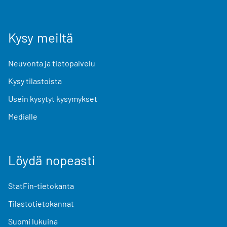
Kysy meiltä
Neuvonta ja tietopalvelu
Kysy tilastoista
Usein kysytyt kysymykset
Medialle
Löydä nopeasti
StatFin-tietokanta
Tilastotietokannat
Suomi lukuina