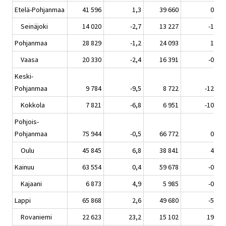
Etelä-Pohjanmaa
41 596
1,3
39 660
0,6
Seinäjoki
14 020
-2,7
13 227
-1,5
Pohjanmaa
28 829
-1,2
24 093
1,0
Vaasa
20 330
-2,4
16 391
-0,4
Keski-
Pohjanmaa
9 784
-9,5
8 722
-12,6
Kokkola
7 821
-6,8
6 951
-10,4
Pohjois-
Pohjanmaa
75 944
-0,5
66 772
0,6
Oulu
45 845
6,8
38 841
4,6
Kainuu
63 554
0,4
59 678
-0,3
Kajaani
6 873
4,9
5 985
-0,6
Lappi
65 868
2,6
49 680
-5,1
Rovaniemi
22 623
23,2
15 102
19,3