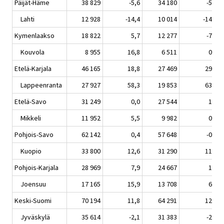
Päijät-Häme
38 829
-5,6
34 180
-5,4
Lahti
12 928
-14,4
10 014
-14,6
Kymenlaakso
18 822
5,7
12 277
-7,7
Kouvola
8 955
16,8
6 511
0,0
Etelä-Karjala
46 165
18,8
27 469
29,1
Lappeenranta
27 927
58,3
19 853
63,4
Etelä-Savo
31 249
0,0
27 544
1,5
Mikkeli
11 952
5,5
9 982
0,3
Pohjois-Savo
62 142
0,4
57 648
-0,9
Kuopio
33 800
12,6
31 290
11,5
Pohjois-Karjala
28 969
7,9
24 667
1,8
Joensuu
17 165
15,9
13 708
6,6
Keski-Suomi
70 194
11,8
64 291
12,0
Jyväskylä
35 614
-2,1
31 383
-2,6