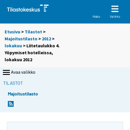
Valikko
Haku
Etusivu
>
Tilastot
>
Majoitustilasto
>
2012
>
lokakuu
> Liitetaulukko 4.
Yöpymiset hotelleissa,
lokakuu 2012
Avaa valikko
TILASTOT
Majoitustilasto