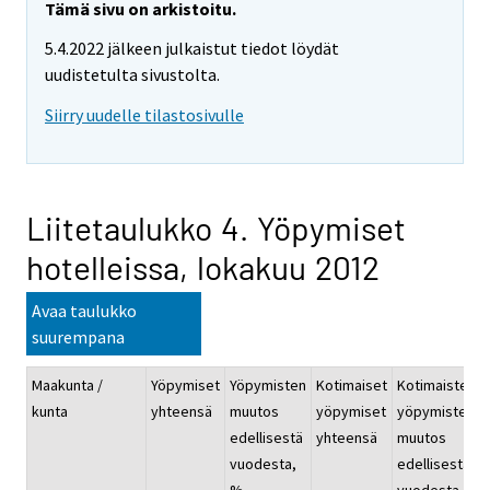
Tämä sivu on arkistoitu.
5.4.2022 jälkeen julkaistut tiedot löydät
uudistetulta sivustolta.
Siirry uudelle tilastosivulle
Liitetaulukko 4. Yöpymiset
hotelleissa, lokakuu 2012
Avaa taulukko
suurempana
Maakunta /
Yöpymiset
Yöpymisten
Kotimaiset
Kotimaisten
kunta
yhteensä
muutos
yöpymiset
yöpymisten
edellisestä
yhteensä
muutos
vuodesta,
edellisestä