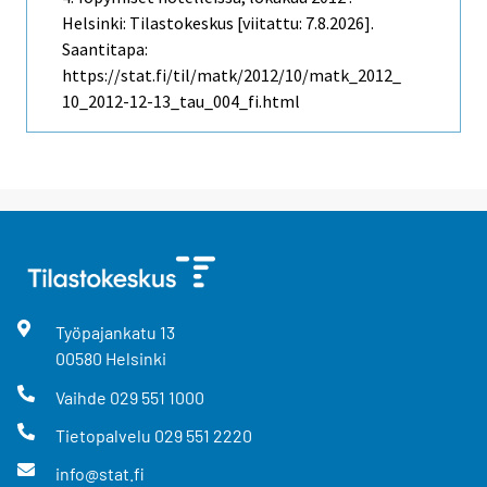
Helsinki: Tilastokeskus [viitattu: 7.8.2026].
Saantitapa:
https://stat.fi/til/matk/2012/10/matk_2012_
10_2012-12-13_tau_004_fi.html
Työpajankatu
13
00580
Helsinki
Vaihde
029 551 1000
Tietopalvelu
029 551 2220
info@stat.fi