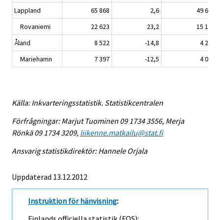
Lappland
65 868
2,6
49 680
Rovaniemi
22 623
23,2
15 102
Åland
8 522
-14,8
4 292
Mariehamn
7 397
-12,5
4 030
Källa: Inkvarteringsstatistik. Statistikcentralen
Förfrågningar: Marjut Tuominen 09 1734 3556, Merja
Rönkä 09 1734 3209,
liikenne.matkailu@stat.fi
Ansvarig statistikdirektör: Hannele Orjala
Uppdaterad 13.12.2012
Instruktion för hänvisning
:
Finlands officiella statistik (FOS):