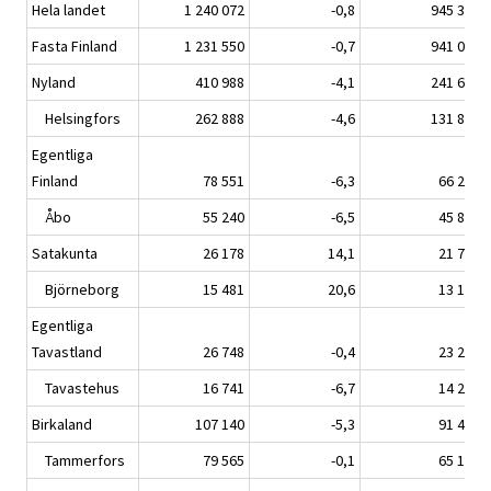
Hela landet
1 240 072
-0,8
945 318
Fasta Finland
1 231 550
-0,7
941 026
Nyland
410 988
-4,1
241 638
Helsingfors
262 888
-4,6
131 890
Egentliga
Finland
78 551
-6,3
66 225
Åbo
55 240
-6,5
45 825
Satakunta
26 178
14,1
21 730
Björneborg
15 481
20,6
13 189
Egentliga
Tavastland
26 748
-0,4
23 272
Tavastehus
16 741
-6,7
14 232
Birkaland
107 140
-5,3
91 480
Tammerfors
79 565
-0,1
65 123