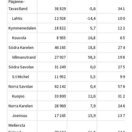
Päijänne-
Tavastland
38 829
-5,6
34 180
Lahtis
12 928
-14,4
10 014
Kymmenedalen
18 822
5,7
12 277
Kouvola
8 955
16,8
6 511
Södra Karelen
46 165
18,8
27 469
Villmanstrand
27 927
58,3
19 853
Södra Savolax
31 249
0,0
27 544
S:t Michel
11 952
5,5
9 982
Norra Savolax
62 142
0,4
57 648
Kuopio
33 800
12,6
31 290
Norra Karelen
28 969
7,9
24 667
Joensuu
17 165
15,9
13 708
Mellersta