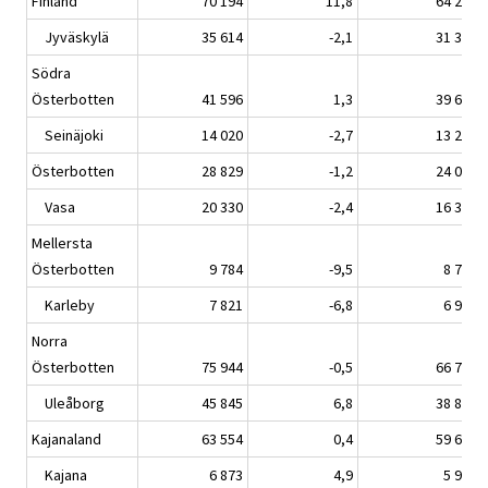
Finland
70 194
11,8
64 291
Jyväskylä
35 614
-2,1
31 383
Södra
Österbotten
41 596
1,3
39 660
Seinäjoki
14 020
-2,7
13 227
Österbotten
28 829
-1,2
24 093
Vasa
20 330
-2,4
16 391
Mellersta
Österbotten
9 784
-9,5
8 722
Karleby
7 821
-6,8
6 951
Norra
Österbotten
75 944
-0,5
66 772
Uleåborg
45 845
6,8
38 841
Kajanaland
63 554
0,4
59 678
Kajana
6 873
4,9
5 985