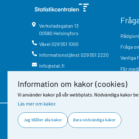
Fråg
Verkstadsgatan
13
00580
Helsingfors
Rådgivni
Växel
029 551 1000
Fråga om
Informationstjänst
029 551 2220
Vanliga 
info@stat.fi
För med
Information om kakor (cookies)
Vi använder kakor på vår webbplats. Nödvändiga kakor beh
Läs mer om kakor.
Kontaktinformation
Respons
A
Jag tillåter alla kakor
Bara nödvändiga kakor