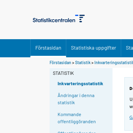
Förstasidan
Statistiska uppgifter
Sta
Förstasidan
>
Statistik
>
Inkvarteringsstatisti
STATISTIK
Inkvarteringsstatistik
D
Ändringar i denna
U
statistik
w
Kommande
G
offentliggöranden