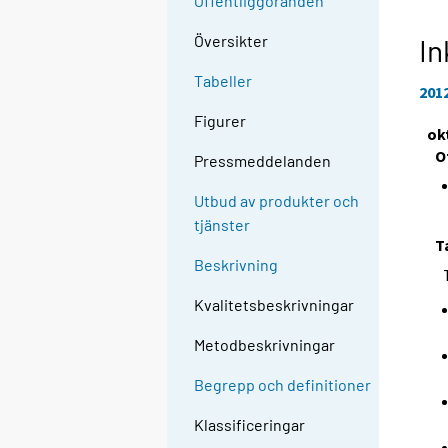
Offentliggöranden
Översikter
In
Tabeller
201
Figurer
ok
O
Pressmeddelanden
Utbud av produkter och
tjänster
T
Beskrivning
Kvalitetsbeskrivningar
Metodbeskrivningar
Begrepp och definitioner
Klassificeringar