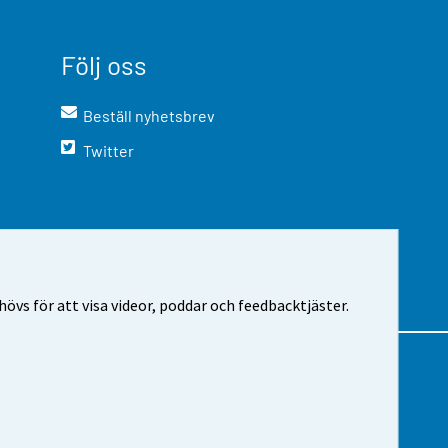
Följ oss
Beställ nyhetsbrev
Twitter
vs för att visa videor, poddar och feedbacktjäster.
m webbplatsen
Cookie-inställningar