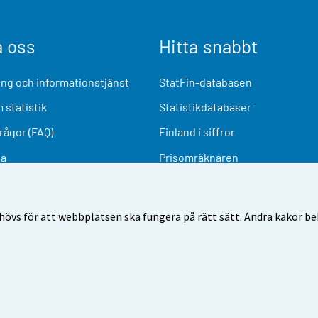
a oss
Hitta snabbt
ng och informationstjänst
StatFin-databasen
 statistik
Statistikdatabaser
frågor (FAQ)
Finland i siffror
ia
Prisomräknaren
Kommande publiceringar
Undersökningsmaterial
övs för att webbplatsen ska fungera på rätt sätt. Andra kakor behö
nvändarvillkor
Dataskydd
Tillgänglighet
Information o