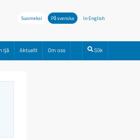
Suomeksi
På svenska
In English
 tjä
Aktuellt
Om oss
Sök