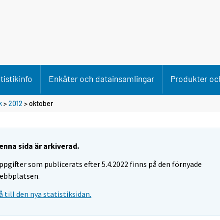
tistikinfo
Enkäter och datainsamlingar
Produkter och
k
>
2012
>
oktober
enna sida är arkiverad.
ppgifter som publicerats efter 5.4.2022 finns på den förnyade
ebbplatsen.
å till den nya statistiksidan.