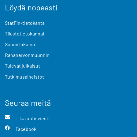
Löydä nopeasti
StatFin-tietokanta
Tilastotietokannat
Suomi lukuina
Rahanarvonmuunnin
Tulevat julkaisut
Tutkimusaineistot
Seuraa meitä
Tilaa uutisviesti
Facebook