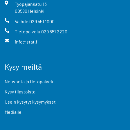
Työpajankatu
13
00580
Helsinki
Vaihde
029 551 1000
Tietopalvelu
029 551 2220
info@stat.fi
Kysy meiltä
Neuvonta ja tietopalvelu
Kysy tilastoista
Usein kysytyt kysymykset
Medialle