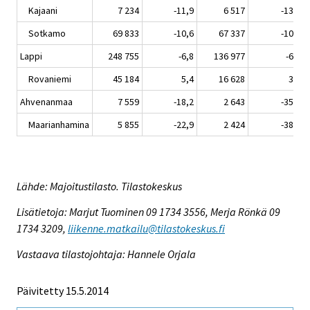
Kajaani
7 234
-11,9
6 517
-13,9
Sotkamo
69 833
-10,6
67 337
-10,0
Lappi
248 755
-6,8
136 977
-6,1
Rovaniemi
45 184
5,4
16 628
3,0
Ahvenanmaa
7 559
-18,2
2 643
-35,7
Maarianhamina
5 855
-22,9
2 424
-38,1
Lähde: Majoitustilasto. Tilastokeskus
Lisätietoja: Marjut Tuominen 09 1734 3556, Merja Rönkä 09
1734 3209,
liikenne.matkailu@tilastokeskus.fi
Vastaava tilastojohtaja: Hannele Orjala
Päivitetty 15.5.2014