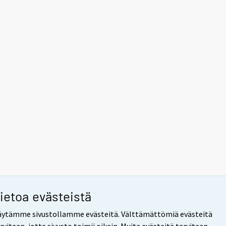
ietoa evästeistä
ytämme sivustollamme evästeitä. Välttämättömiä evästeitä
rvitaan, jotta sivusto toimii oikein. Muita evästeitä tarvitaan