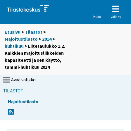
Valikko
Haku
Etusivu
>
Tilastot
>
Majoitustilasto
>
2014
>
huhtikuu
> Liitetaulukko 1.2.
Kaikkien majoitusliikkeiden
kapasiteetti ja sen käyttö,
tammi-huhtikuu 2014
Avaa valikko
TILASTOT
Majoitustilasto