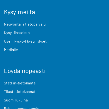
Kysy meiltä
Neuvonta ja tietopalvelu
Kysy tilastoista
Usein kysytyt kysymykset
Medialle
Löydä nopeasti
StatFin-tietokanta
Tilastotietokannat
Suomi lukuina
Rahanarvonmuunnin