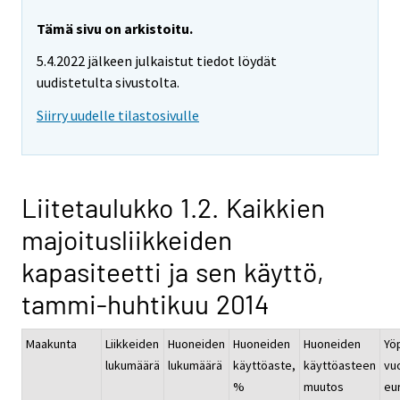
Tämä sivu on arkistoitu.
5.4.2022 jälkeen julkaistut tiedot löydät
uudistetulta sivustolta.
Siirry uudelle tilastosivulle
Liitetaulukko 1.2. Kaikkien
majoitusliikkeiden
kapasiteetti ja sen käyttö,
tammi-huhtikuu 2014
Maakunta
Liikkeiden
Huoneiden
Huoneiden
Huoneiden
Yö
lukumäärä
lukumäärä
käyttöaste,
käyttöasteen
vu
%
muutos
eur