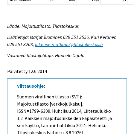
Lähde: Majoitustilasto. Tilastokeskus
Lisätietoja: Marjut Tuominen 029 551 3556, Kari Keränen
029 551 3208,
liikenne.matkailu@tilastokeskus.fi
Vastaava tilastojohtaja: Hannele Orjala
Päivitetty 12.6.2014
Viittausohje
:
Suomen virallinen tilasto (SVT):
Majoitustilasto [verkkojulkaisu].
ISSN=1799-6309.
Huhtikuu
2014, Liitetaulukko
1.2. Kaikkien majoitusliikkeiden kapasiteetti ja
sen käyttö, tammi-huhtikuu 2014 . Helsinki:
Tilastokeskus [viitattu: 8.8.2026].