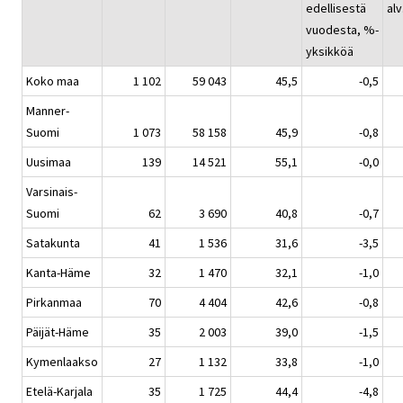
edellisestä
alv
vuodesta, %-
yksikköä
Koko maa
1 102
59 043
45,5
-0,5
Manner-
Suomi
1 073
58 158
45,9
-0,8
Uusimaa
139
14 521
55,1
-0,0
Varsinais-
Suomi
62
3 690
40,8
-0,7
Satakunta
41
1 536
31,6
-3,5
Kanta-Häme
32
1 470
32,1
-1,0
Pirkanmaa
70
4 404
42,6
-0,8
Päijät-Häme
35
2 003
39,0
-1,5
Kymenlaakso
27
1 132
33,8
-1,0
Etelä-Karjala
35
1 725
44,4
-4,8