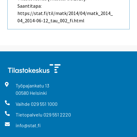
Saantitapa:
https://stat.fi/til/matk/2014/04/matk_2014_
04_2014-06-12_tau_002_fi.html
Työpajankatu
13
00580
Helsinki
Vaihde
029 551 1000
Tietopalvelu
029 551 2220
info@stat.fi