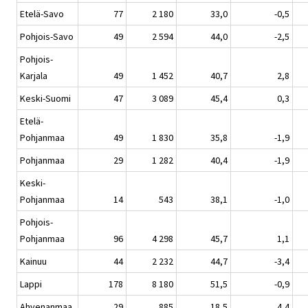
Etelä-Savo
77
2 180
33,0
-0,5
Pohjois-Savo
49
2 594
44,0
-2,5
Pohjois-
Karjala
49
1 452
40,7
2,8
Keski-Suomi
47
3 089
45,4
0,3
Etelä-
Pohjanmaa
49
1 830
35,8
-1,9
Pohjanmaa
29
1 282
40,4
-1,9
Keski-
Pohjanmaa
14
543
38,1
-1,0
Pohjois-
Pohjanmaa
96
4 298
45,7
1,1
Kainuu
44
2 232
44,7
-3,4
Lappi
178
8 180
51,5
-0,9
Ahvenanmaa
29
885
18,5
4,4