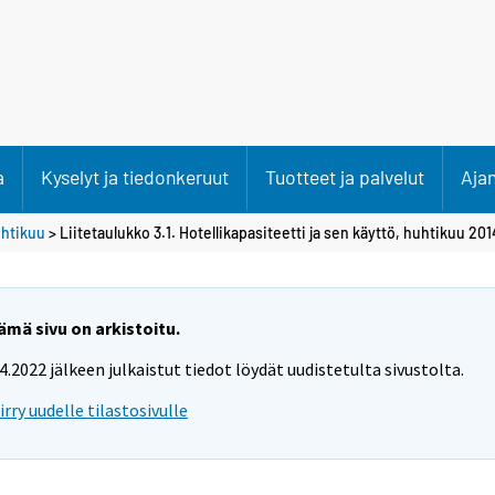
a
Kyselyt ja tiedonkeruut
Tuotteet ja palvelut
Aja
htikuu
> Liitetaulukko 3.1. Hotellikapasiteetti ja sen käyttö, huhtikuu 201
ämä sivu on arkistoitu.
.4.2022 jälkeen julkaistut tiedot löydät uudistetulta sivustolta.
iirry uudelle tilastosivulle