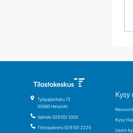
Kysy 
Työpajankatu
13
00580
Helsinki
Neuvonta
Vaihde
029 551 1000
Kysy tila
Tietopalvelu
029 551 2220
Usein ky