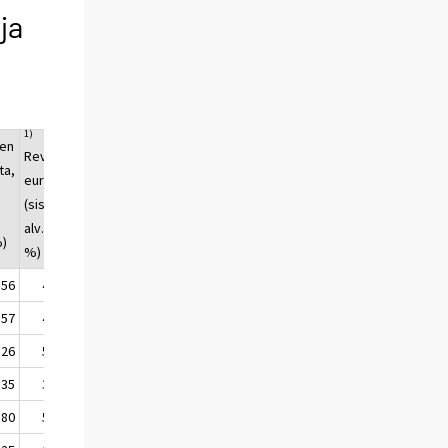
ja
1)
en
RevPAR,
ta,
euroa
(sisältää
ä
alv. 10
%)
%)
,56
40,95
,57
41,19
,26
51,01
,35
35,66
,80
56,45