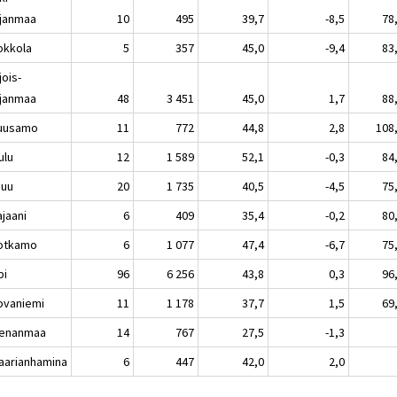
janmaa
10
495
39,7
-8,5
78
kkola
5
357
45,0
-9,4
83
jois-
janmaa
48
3 451
45,0
1,7
88
usamo
11
772
44,8
2,8
108
lu
12
1 589
52,1
-0,3
84
nuu
20
1 735
40,5
-4,5
75
aani
6
409
35,4
-0,2
80
tkamo
6
1 077
47,4
-6,7
75
pi
96
6 256
43,8
0,3
96
vaniemi
11
1 178
37,7
1,5
69
enanmaa
14
767
27,5
-1,3
rianhamina
6
447
42,0
2,0