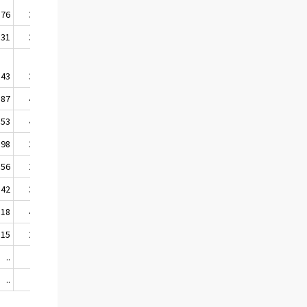
,76
31,25
,31
37,47
,43
39,80
,87
48,76
,53
44,08
,98
30,80
,56
28,49
,42
35,74
,18
42,12
,15
26,05
..
..
..
..