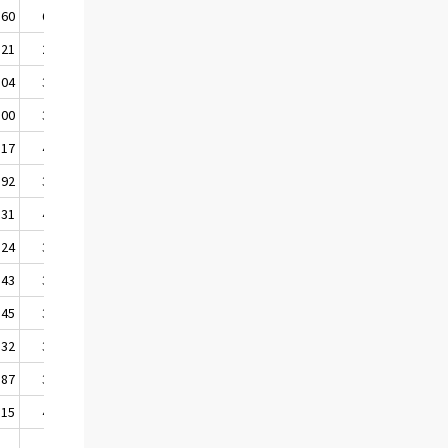
,60
60,54
,21
26,33
,04
33,95
,00
36,26
,17
41,99
,92
32,58
,31
41,35
,24
34,18
,43
39,02
,45
30,61
,32
35,15
,87
37,68
,15
44,93