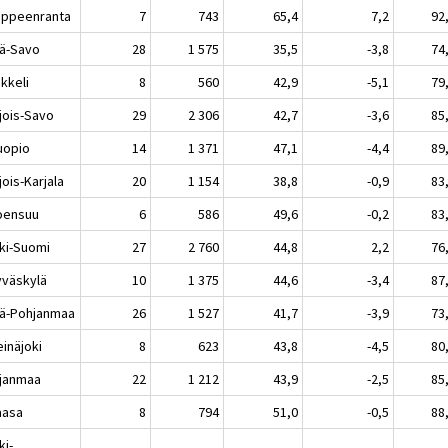
peenranta
7
743
65,4
7,2
92
lä-Savo
28
1 575
35,5
-3,8
74
keli
8
560
42,9
-5,1
79
jois-Savo
29
2 306
42,7
-3,6
85
opio
14
1 371
47,1
-4,4
89
ois-Karjala
20
1 154
38,8
-0,9
83
ensuu
6
586
49,6
-0,2
83
ki-Suomi
27
2 760
44,8
2,2
76
äskylä
10
1 375
44,6
-3,4
87
lä-Pohjanmaa
26
1 527
41,7
-3,9
73
näjoki
8
623
43,8
-4,5
80
janmaa
22
1 212
43,9
-2,5
85
asa
8
794
51,0
-0,5
88
ki-