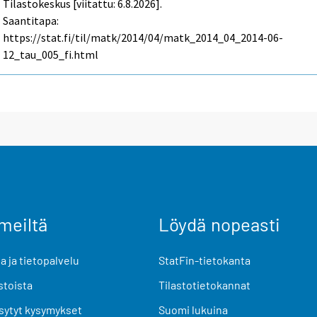
Tilastokeskus [viitattu: 6.8.2026].
Saantitapa:
https://stat.fi/til/matk/2014/04/matk_2014_04_2014-06-
12_tau_005_fi.html
meiltä
Löydä nopeasti
 ja tietopalvelu
StatFin-tietokanta
stoista
Tilastotietokannat
sytyt kysymykset
Suomi lukuina