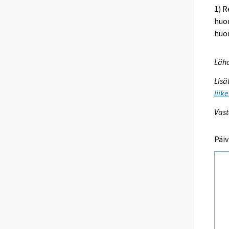
1) R
huo
huo
Lähd
Lisä
liik
Vast
Päiv