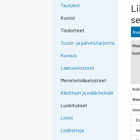
Taulukot
Li
se
Kuviot
Tiedotteet
Ava
Tuote- ja palvelutarjonta
Maa
kun
Kuvaus
Laatuselosteet
Menetelmäselosteet
Kok
Käsitteet ja määritelmät
Man
Luokitukset
Uus
Linkit
Es
Lisätietoja
Hel