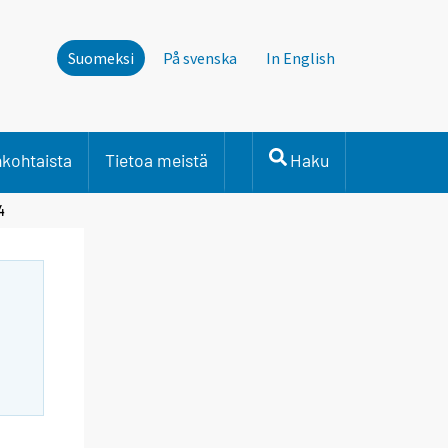
Suomeksi
På svenska
In English
nkohtaista
Tietoa meistä
Haku
4