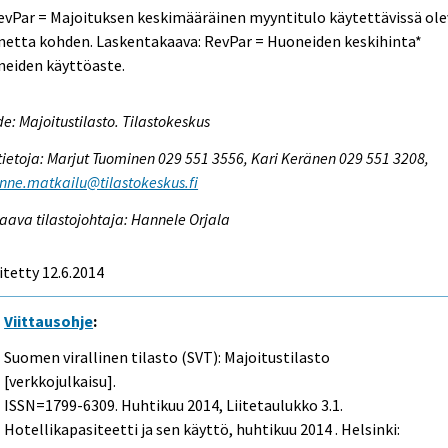
evPar = Majoituksen keskimääräinen myyntitulo käytettävissä ol
netta kohden. Laskentakaava: RevPar = Huoneiden keskihinta*
neiden käyttöaste.
e: Majoitustilasto. Tilastokeskus
tietoja: Marjut Tuominen 029 551 3556, Kari Keränen 029 551 3208,
enne.matkailu@tilastokeskus.fi
aava tilastojohtaja: Hannele Orjala
itetty 12.6.2014
Viittausohje
:
Suomen virallinen tilasto (SVT): Majoitustilasto
[verkkojulkaisu].
ISSN=1799-6309.
Huhtikuu
2014, Liitetaulukko 3.1.
Hotellikapasiteetti ja sen käyttö, huhtikuu 2014 . Helsinki: