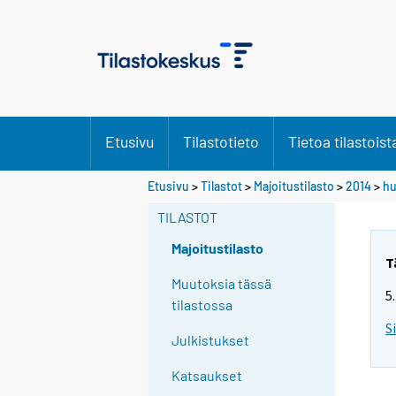
Etusivu
Tilastotieto
Tietoa tilastoist
Etusivu
>
Tilastot
>
Majoitustilasto
>
2014
>
hu
TILASTOT
Majoitustilasto
T
Muutoksia tässä
5
tilastossa
S
Julkistukset
Katsaukset