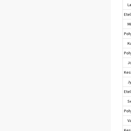
Lap
Ete
Mik
Poh
Ku
Pohj
Jo
Kes
Jyv
Ete
Sei
Poh
Va
Kes