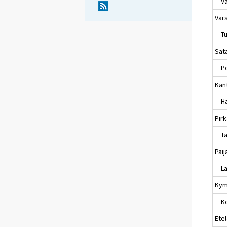
Va
Var
Tu
Sat
Po
Kan
Hä
Pir
Ta
Päi
La
Kym
Ko
Etel