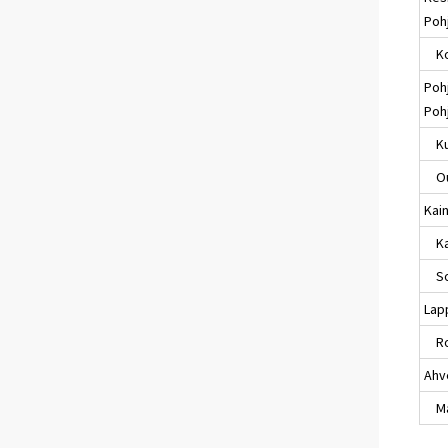
Poh
Ko
Poh
Poh
Ku
Ou
Kai
Kaj
So
Lap
Ro
Ahv
Maa