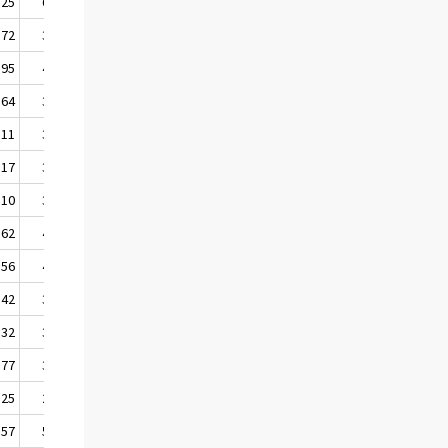
,25
62,47
,72
37,85
,95
43,41
,64
31,20
,11
30,90
,17
32,76
,10
35,57
,62
40,96
,56
45,65
,42
35,05
,32
38,24
,77
31,20
,25
27,67
,57
52,22