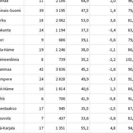
ntaa
11
2 186
64,9
2,0
96
sinais-Suomi
39
3 195
47,5
1,4
79
rku
18
2 062
53,0
3,6
81
akunta
24
1 194
37,3
-3,4
83
ri
9
686
39,1
-5,6
79
ta-Häme
19
1 246
38,0
-1,1
86
meenlinna
8
739
35,2
-2,2
101
kanmaa
42
3 836
45,2
-1,6
90
mpere
24
2 828
49,9
-3,3
91
jät-Häme
16
1 814
40,6
1,3
86
hti
6
700
41,9
-5,8
91
enlaakso
17
945
35,5
-2,5
87
uvola
7
437
33,6
-3,6
82
ä-Karjala
17
1 351
55,2
4,8
94