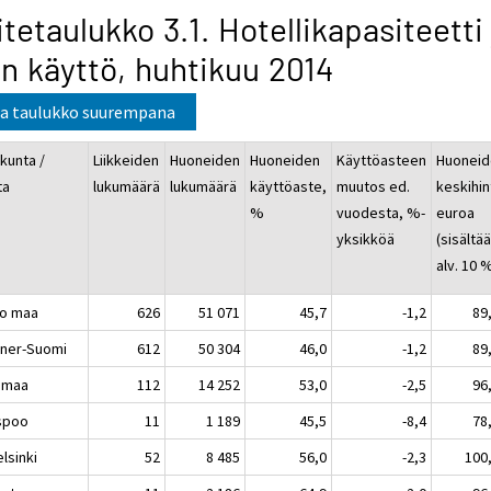
itetaulukko 3.1. Hotellikapasiteetti 
n käyttö, huhtikuu 2014
a taulukko suurempana
kunta /
Liikkeiden
Huoneiden
Huoneiden
Käyttöasteen
Huoneid
ta
lukumäärä
lukumäärä
käyttöaste,
muutos ed.
keskihin
%
vuodesta, %-
euroa
yksikköä
(sisältä
alv. 10 
o maa
626
51 071
45,7
-1,2
89
ner-Suomi
612
50 304
46,0
-1,2
89
imaa
112
14 252
53,0
-2,5
96
poo
11
1 189
45,5
-8,4
78
sinki
52
8 485
56,0
-2,3
100