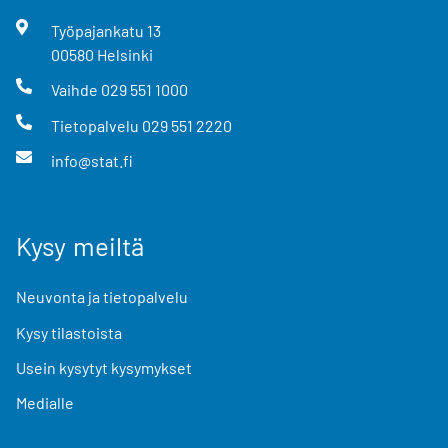
Työpajankatu
13
00580
Helsinki
Vaihde
029 551 1000
Tietopalvelu
029 551 2220
info@stat.fi
Kysy meiltä
Neuvonta ja tietopalvelu
Kysy tilastoista
Usein kysytyt kysymykset
Medialle