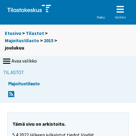
Valikko
Haku
Etusivu
>
Tilastot
>
Majoitustilasto
>
2015
>
joulukuu
Avaa valikko
TILASTOT
Majoitustilasto
Tämä sivu on arkistoitu.
5.4.2022 jälkeen julkaistut tiedot löydät