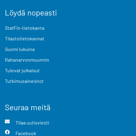
Löydä nopeasti
StatFin-tietokanta
Tilastotietokannat
Suomi lukuina
Rahanarvonmuunnin
Tulevat julkaisut
Tutkimusaineistot
Seuraa meitä
Tilaa uutisviesti
Facebook