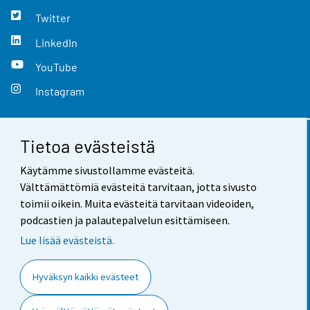
Twitter
LinkedIn
YouTube
Instagram
Tietoa evästeistä
Yhteystiedot
Käytämme sivustollamme evästeitä.
Palaute
Välttämättömiä evästeitä tarvitaan, jotta sivusto
toimii oikein. Muita evästeitä tarvitaan videoiden,
Käyttöehdot
podcastien ja palautepalvelun esittämiseen.
Tietosuoja
Lue lisää evästeistä.
Saavutettavuus
Hyväksyn kaikki evästeet
Tietoa sivustosta