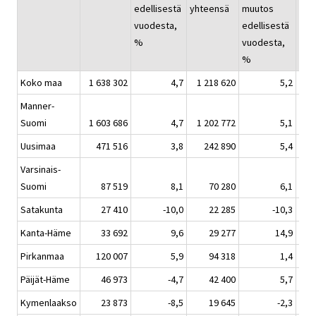
edellisestä
yhteensä
muutos
yht
vuodesta,
edellisestä
%
vuodesta,
%
Koko maa
1 638 302
4,7
1 218 620
5,2
Manner-
Suomi
1 603 686
4,7
1 202 772
5,1
Uusimaa
471 516
3,8
242 890
5,4
Varsinais-
Suomi
87 519
8,1
70 280
6,1
Satakunta
27 410
-10,0
22 285
-10,3
Kanta-Häme
33 692
9,6
29 277
14,9
Pirkanmaa
120 007
5,9
94 318
1,4
Päijät-Häme
46 973
-4,7
42 400
5,7
Kymenlaakso
23 873
-8,5
19 645
-2,3