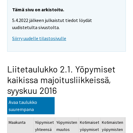
Tämä sivu on arkistoitu.
5.4.2022 jälkeen julkaistut tiedot löydät
uudistetulta sivustolta.
Siirry uudelle tilastosivulle
Liitetaulukko 2.1. Yöpymiset
kaikissa majoitusliikkeissä,
syyskuu 2016
Avaa taulukko
suurempana
Maakunta
Yöpymiset
Yöpymisten
Kotimaiset
Kotimaisten
Ulk
yhteensä
muutos
yöpymiset
yöpymisten
yöp