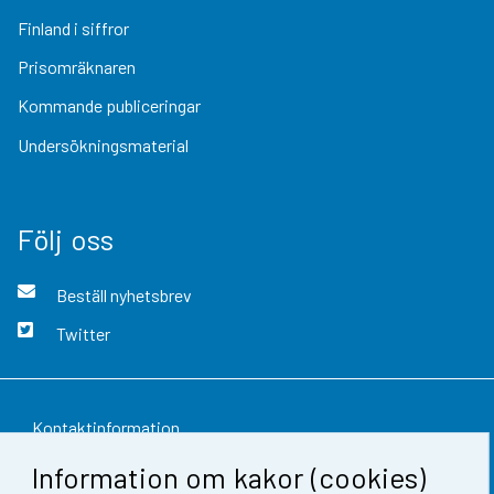
Finland i siffror
Prisomräknaren
Kommande publiceringar
Undersökningsmaterial
Följ oss
Beställ nyhetsbrev
Twitter
Kontaktinformation
Information om kakor (cookies)
Respons