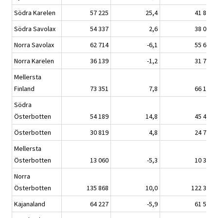
Södra Karelen
57 225
25,4
41 808
Södra Savolax
54 337
2,6
38 055
Norra Savolax
62 714
-6,1
55 692
Norra Karelen
36 139
-1,2
31 720
Mellersta
Finland
73 351
7,8
66 192
Södra
Österbotten
54 189
14,8
45 483
Österbotten
30 819
4,8
24 746
Mellersta
Österbotten
13 060
-5,3
10 325
Norra
Österbotten
135 868
10,0
122 311
Kajanaland
64 227
-5,9
61 568