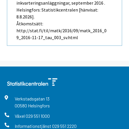
inkvarteringsanläggningar, september 2016 .
Helsingfors: Statistikcentralen [hänvisat:
8.8.2026].
Åtkomstsätt:
http://stat.fi/til/matk/2016/09/matk_2016_0
9_2016-11-17_tau_003_sv.html
Verkstadsgatan
13
00580
Helsingfors
Växel
029 551 1000
Informationstjänst
029 551 2220