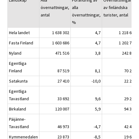
Landskap
Alla
Förändring av
Övernattningarna
övernattningar,
alla
av finländska
antal
övernattningar,
turister, antal
%
Hela landet
1 638 302
4,7
1 218 620
Fasta Finland
1 603 686
4,7
1 202 772
Nyland
471 516
3,8
242 890
Egentliga
Finland
87 519
8,1
70 280
Satakunta
27 410
-10,0
22 285
Egentliga
Tavastland
33 692
9,6
29 277
Birkaland
120 007
5,9
94 318
Päijänne-
Tavastland
46 973
-4,7
42 400
Kymmenedalen
23 873
-8,5
19 645