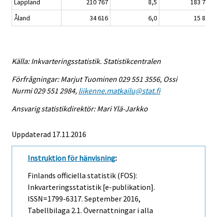
Lappland
210 767
8,5
183 777
Åland
34 616
6,0
15 848
Källa: Inkvarteringsstatistik. Statistikcentralen
Förfrågningar: Marjut Tuominen 029 551 3556, Ossi
Nurmi 029 551 2984,
liikenne.matkailu@stat.fi
Ansvarig statistikdirektör: Mari Ylä-Jarkko
Uppdaterad 17.11.2016
Instruktion för hänvisning
:
Finlands officiella statistik (FOS):
Inkvarteringsstatistik [e-publikation].
ISSN=1799-6317.
September
2016,
Tabellbilaga 2.1. Övernattningar i alla