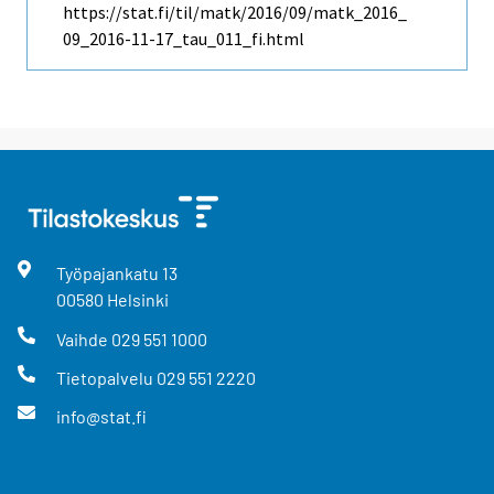
https://stat.fi/til/matk/2016/09/matk_2016_
09_2016-11-17_tau_011_fi.html
Työpajankatu
13
00580
Helsinki
Vaihde
029 551 1000
Tietopalvelu
029 551 2220
info@stat.fi