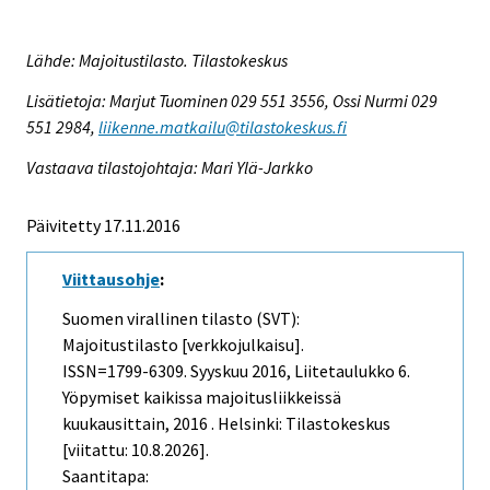
Lähde: Majoitustilasto. Tilastokeskus
Lisätietoja: Marjut Tuominen 029 551 3556, Ossi Nurmi 029
551 2984,
liikenne.matkailu@tilastokeskus.fi
Vastaava tilastojohtaja: Mari Ylä-Jarkko
Päivitetty 17.11.2016
Viittausohje
:
Suomen virallinen tilasto (SVT):
Majoitustilasto [verkkojulkaisu].
ISSN=1799-6309.
Syyskuu
2016, Liitetaulukko 6.
Yöpymiset kaikissa majoitusliikkeissä
kuukausittain, 2016 . Helsinki: Tilastokeskus
[viitattu: 10.8.2026].
Saantitapa: