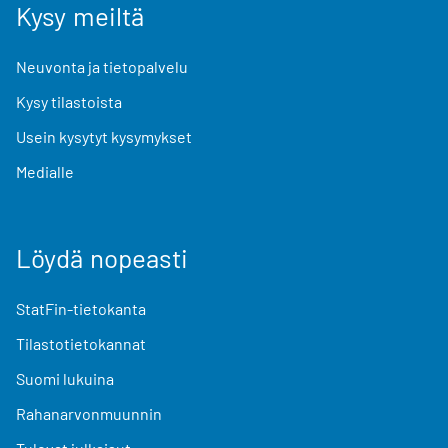
Kysy meiltä
Neuvonta ja tietopalvelu
Kysy tilastoista
Usein kysytyt kysymykset
Medialle
Löydä nopeasti
StatFin-tietokanta
Tilastotietokannat
Suomi lukuina
Rahanarvonmuunnin