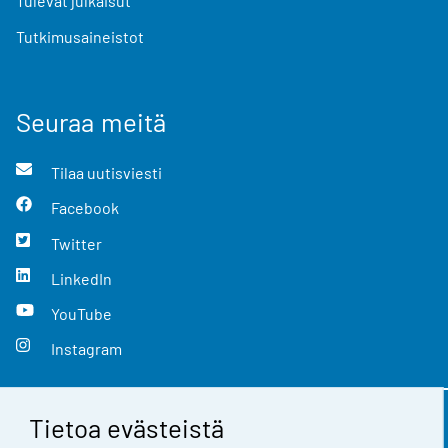
Tulevat julkaisut
Tutkimusaineistot
Seuraa meitä
Tilaa uutisviesti
Facebook
Twitter
LinkedIn
YouTube
Instagram
Tietoa evästeistä
Yhteystiedot