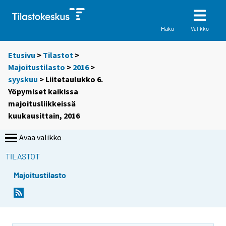
Valikko
Haku
Etusivu
>
Tilastot
>
Majoitustilasto
>
2016
>
syyskuu
> Liitetaulukko 6.
Yöpymiset kaikissa
majoitusliikkeissä
kuukausittain, 2016
Avaa valikko
TILASTOT
Majoitustilasto