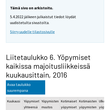
Tämä sivu on arkistoitu.
5.4.2022 jälkeen julkaistut tiedot löydät
uudistetulta sivustolta.
Siirry uudelle tilastosivulle
Liitetaulukko 6. Yöpymiset
kaikissa majoitusliikkeissä
kuukausittain, 2016
Avaa taulukko
suurempana
Kuukausi
Yöpymiset
Yöpymisten
Kotimaiset
Kotimaisten
Ulkoma
yhteensä
muutos
yöpymiset
yöpymisten
yöpymi