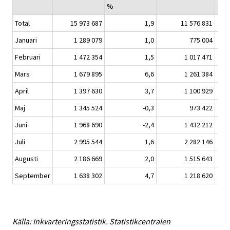
%
turi
Total
15 973 687
1,9
11 576 831
Januari
1 289 079
1,0
775 004
Februari
1 472 354
1,5
1 017 471
Mars
1 679 895
6,6
1 261 384
April
1 397 630
3,7
1 100 929
Maj
1 345 524
-0,3
973 422
Juni
1 968 690
-2,4
1 432 212
Juli
2 995 544
1,6
2 282 146
Augusti
2 186 669
2,0
1 515 643
September
1 638 302
4,7
1 218 620
Källa: Inkvarteringsstatistik. Statistikcentralen