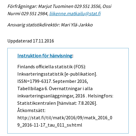
Förfrågningar: Marjut Tuominen 029 551 3556, Ossi
Nurmi 029 551 2984,
liikenne.matkailu@stat.fi
Ansvarig statistikdirektör: Mari Ylä-Jarkko
Uppdaterad 17.11.2016
Instruktion för hänvisning
:
Finlands officiella statistik (FOS):
Inkvarteringsstatistik [e-publikation].
ISSN=1799-6317.
September
2016,
Tabellbilaga 6. Övernattningar i alla
inkvarteringsanläggningar, 2016 . Helsingfors:
Statistikcentralen [hänvisat: 7.8.2026].
Åtkomstsätt:
http://stat.fi/til/matk/2016/09/matk_2016_0
9_2016-11-17_tau_011_sv.html