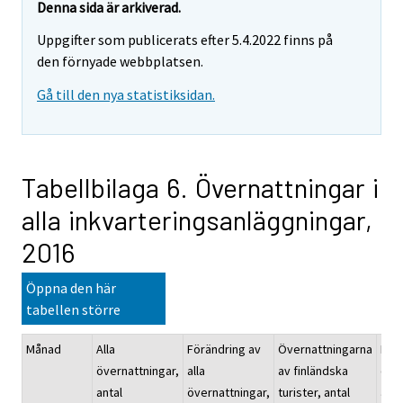
Denna sida är arkiverad.
Uppgifter som publicerats efter 5.4.2022 finns på
den förnyade webbplatsen.
Gå till den nya statistiksidan.
Tabellbilaga 6. Övernattningar i
alla inkvarteringsanläggningar,
2016
Öppna den här
tabellen större
Månad
Alla
Förändring av
Övernattningarna
För
övernattningar,
alla
av finländska
öve
antal
övernattningar,
turister, antal
av f