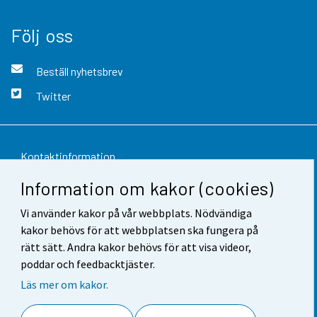
Följ oss
Beställ nyhetsbrev
Twitter
Kontaktinformation
Information om kakor (cookies)
Respons
Vi använder kakor på vår webbplats. Nödvändiga
Användarvillkor
kakor behövs för att webbplatsen ska fungera på
Dataskydd
rätt sätt. Andra kakor behövs för att visa videor,
poddar och feedbacktjäster.
Tillgänglighet
Läs mer om kakor.
Information om webbplatsen