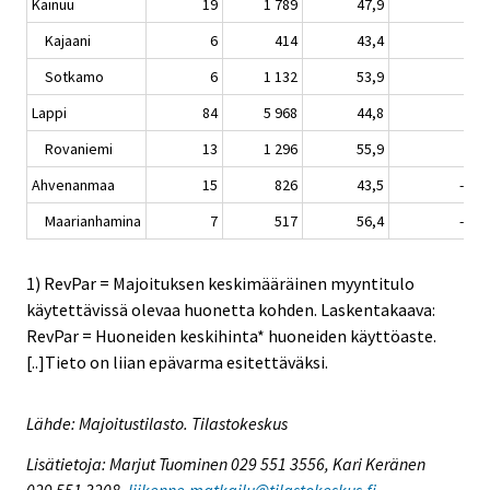
Kainuu
19
1 789
47,9
0,9
Kajaani
6
414
43,4
2,8
Sotkamo
6
1 132
53,9
0,1
Lappi
84
5 968
44,8
1,5
Rovaniemi
13
1 296
55,9
3,0
Ahvenanmaa
15
826
43,5
-2,0
Maarianhamina
7
517
56,4
-3,2
1) RevPar = Majoituksen keskimääräinen myyntitulo
käytettävissä olevaa huonetta kohden. Laskentakaava:
RevPar = Huoneiden keskihinta* huoneiden käyttöaste.
[..]Tieto on liian epävarma esitettäväksi.
Lähde: Majoitustilasto. Tilastokeskus
Lisätietoja: Marjut Tuominen 029 551 3556, Kari Keränen
029 551 3208,
liikenne.matkailu@tilastokeskus.fi