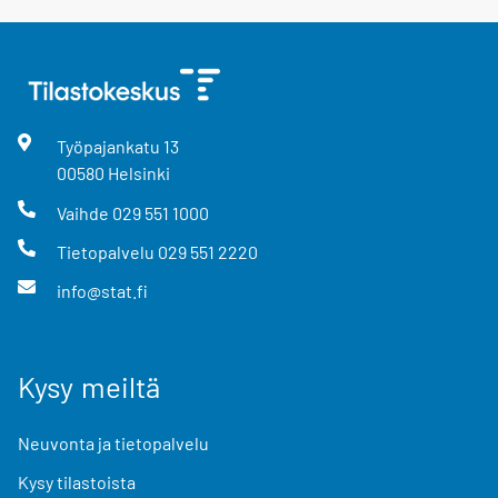
Työpajankatu
13
00580
Helsinki
Vaihde
029 551 1000
Tietopalvelu
029 551 2220
info@stat.fi
Kysy meiltä
Neuvonta ja tietopalvelu
Kysy tilastoista