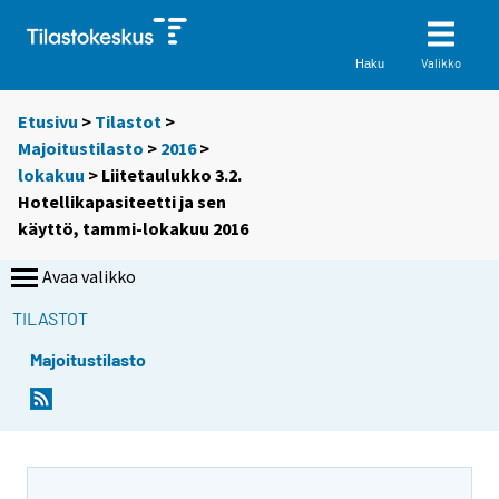
Valikko
Haku
Etusivu
>
Tilastot
>
Majoitustilasto
>
2016
>
lokakuu
> Liitetaulukko 3.2.
Hotellikapasiteetti ja sen
käyttö, tammi-lokakuu 2016
Avaa valikko
TILASTOT
Majoitustilasto