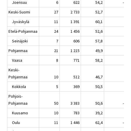
Joensuu
6
622
54,2
-5,6
Keski-Suomi
27
2 733
52,7
1,3
Jyväskylä
11
1 391
60,1
5,3
Etelä-Pohjanmaa
24
1 456
52,6
2,7
Seinäjoki
7
606
57,8
4,6
Pohjanmaa
21
1 215
49,9
0,0
Vaasa
8
771
58,2
1,0
Keski-
Pohjanmaa
10
512
46,7
3,7
Kokkola
5
369
50,5
1,6
Pohjois-
Pohjanmaa
50
3 383
50,6
-2,7
Kuusamo
10
783
39,2
1,7
Oulu
11
1 446
62,4
-5,0