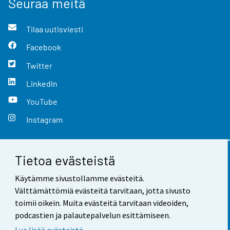
Seuraa meitä
Tilaa uutisviesti
Facebook
Twitter
LinkedIn
YouTube
Instagram
Tietoa evästeistä
Yhteystiedot
Käytämme sivustollamme evästeitä.
Palaute
Välttämättömiä evästeitä tarvitaan, jotta sivusto
toimii oikein. Muita evästeitä tarvitaan videoiden,
Käyttöehdot
podcastien ja palautepalvelun esittämiseen.
Tietosuoja