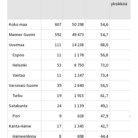
yksikköä
Koko maa
607
50 298
54,6
1,5
Manner-Suomi
592
49 473
54,7
1,6
Uusimaa
111
14 238
68,0
3,4
Espoo
11
1 176
56,8
1,2
Helsinki
53
8 750
73,0
3,0
Vantaa
11
2 247
73,4
3,5
Varsinais-Suomi
39
2 840
56,5
1,6
Turku
19
1 915
61,7
3,4
Satakunta
24
1 139
49,1
0,6
Pori
9
628
47,9
-3,0
Kanta-Häme
17
1 345
42,7
3,2
Hämeenlinna
8
698
44,4
5,3