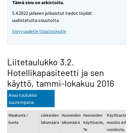
Tämä sivu on arkistoitu.
5.4.2022 jälkeen julkaistut tiedot löydät
uudistetulta sivustolta.
Siirry uudelle tilastosivulle
Liitetaulukko 3.2.
Hotellikapasiteetti ja sen
käyttö, tammi-lokakuu 2016
Avaa taulukko
suurempana
Maakunta /
Liikkeiden
Huoneiden
Huoneiden
Käyttöasteen
kunta
lukumäärä
lukumäärä
käyttöaste,
muutos ed.
%
vuodesta, %-