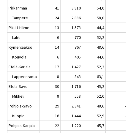
Pirkanmaa
41
3 810
54,0
0,5
Tampere
24
2 886
58,0
0,7
Päijät-Häme
13
1 573
44,4
2,0
Lahti
6
770
52,2
1,7
Kymenlaakso
14
767
48,6
5,9
Kouvola
6
405
44,6
2,3
Etelä-Karjala
17
1 427
52,2
2,9
Lappeenranta
8
843
63,1
4,8
Etelä-Savo
30
1 716
45,2
2,2
Mikkeli
8
558
52,0
2,4
Pohjois-Savo
29
2 341
48,6
-0,7
Kuopio
16
1 444
52,9
-0,3
Pohjois-Karjala
22
1 220
45,7
-4,2