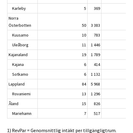
Karleby
5
369
Norra
Österbotten
50
3 383
Kuusamo
10
783
Uleåborg
11
1 446
Kajanaland
19
1 789
Kajana
6
414
Sotkamo
6
1 132
Lappland
84
5 968
Rovaniemi
13
1 296
Åland
15
826
Mariehamn
7
517
1) RevPar = Genomsnittlig intäkt per tillgängligtrum.