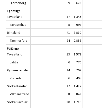
Björneborg
9
628
Egentliga
Tavastland
17
1 345
Tavastehus
8
698
Birkaland
41
3 810
Tammerfors
24
2 886
Päijänne-
Tavastland
13
1 573
Lahtis
6
770
Kymmenedalen
14
767
Kouvola
6
405
Södra Karelen
17
1 427
Villmanstrand
8
843
Södra Savolax
30
1 716