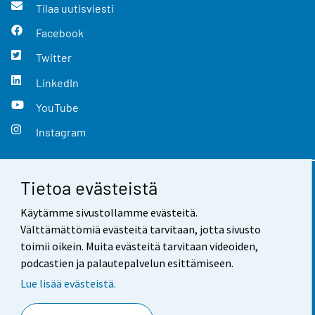
Tilaa uutisviesti
Facebook
Twitter
LinkedIn
YouTube
Instagram
Tietoa evästeistä
Yhteystiedot
Käytämme sivustollamme evästeitä.
Palaute
Välttämättömiä evästeitä tarvitaan, jotta sivusto
toimii oikein. Muita evästeitä tarvitaan videoiden,
Käyttöehdot
podcastien ja palautepalvelun esittämiseen.
Tietosuoja
Lue lisää evästeistä.
Saavutettavuus