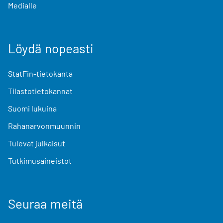
Medialle
Löydä nopeasti
StatFin-tietokanta
Tilastotietokannat
Suomi lukuina
Rahanarvonmuunnin
Tulevat julkaisut
Tutkimusaineistot
Seuraa meitä