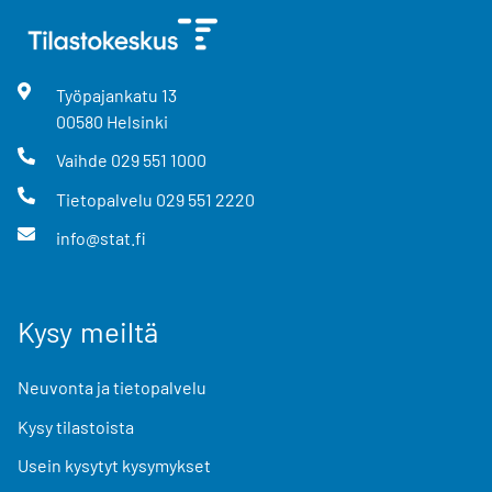
Työpajankatu
13
00580
Helsinki
Vaihde
029 551 1000
Tietopalvelu
029 551 2220
info@stat.fi
Kysy meiltä
Neuvonta ja tietopalvelu
Kysy tilastoista
Usein kysytyt kysymykset