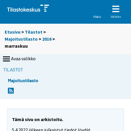
Valikko
Haku
Etusivu
>
Tilastot
>
Majoitustilasto
>
2016
>
marraskuu
Avaa valikko
TILASTOT
Majoitustilasto
Tämä sivu on arkistoitu.
5.4.2022 jälkeen julkaistut tiedot löydät