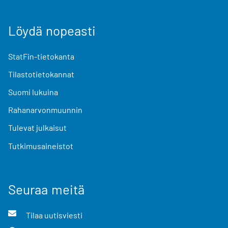
Löydä nopeasti
StatFin-tietokanta
Tilastotietokannat
Suomi lukuina
Rahanarvonmuunnin
Tulevat julkaisut
Tutkimusaineistot
Seuraa meitä
Tilaa uutisviesti