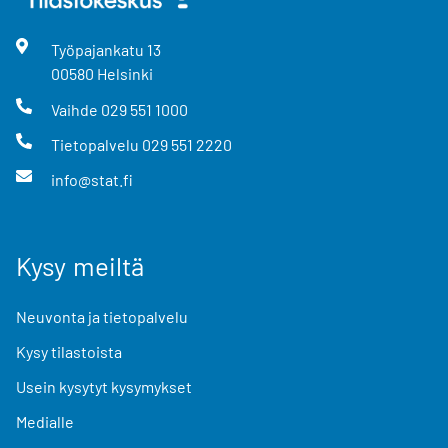
Työpajankatu
13
00580
Helsinki
Vaihde
029 551 1000
Tietopalvelu
029 551 2220
info@stat.fi
Kysy meiltä
Neuvonta ja tietopalvelu
Kysy tilastoista
Usein kysytyt kysymykset
Medialle