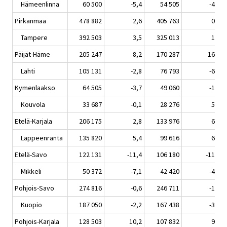
Hämeenlinna
60 500
-5,4
54 505
-4,5
Pirkanmaa
478 882
2,6
405 763
0,8
Tampere
392 503
3,5
325 013
1,6
Päijät-Häme
205 247
8,2
170 287
16,2
Lahti
105 131
-2,8
76 793
-6,2
Kymenlaakso
64 505
-3,7
49 060
-1,2
Kouvola
33 687
-0,1
28 276
5,6
Etelä-Karjala
206 175
2,8
133 976
6,6
Lappeenranta
135 820
5,4
99 616
6,6
Etelä-Savo
122 131
-11,4
106 180
-11,2
Mikkeli
50 372
-7,1
42 420
-4,3
Pohjois-Savo
274 816
-0,6
246 711
-1,4
Kuopio
187 050
-2,2
167 438
-3,6
Pohjois-Karjala
128 503
10,2
107 832
9,8