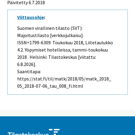
Päivitetty 6.7.2018
Viittausohje
:
Suomen virallinen tilasto (SVT):
Majoitustilasto [verkkojulkaisu].
ISSN=1799-6309.
Toukokuu
2018, Liitetaulukko
4.2. Yöpymiset hotelleissa, tammi-toukokuu
2018 . Helsinki: Tilastokeskus [viitattu:
6.8.2026].
Saantitapa:
https://stat.fi/til/matk/2018/05/matk_2018_
05_2018-07-06_tau_008_fi.html