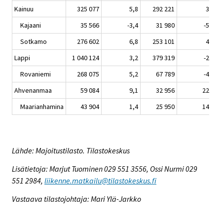
Kainuu
325 077
5,8
292 221
3,3
Kajaani
35 566
-3,4
31 980
-5,5
Sotkamo
276 602
6,8
253 101
4,3
Lappi
1 040 124
3,2
379 319
-2,6
Rovaniemi
268 075
5,2
67 789
-4,7
Ahvenanmaa
59 084
9,1
32 956
22,0
Maarianhamina
43 904
1,4
25 950
14,4
Lähde: Majoitustilasto. Tilastokeskus
Lisätietoja: Marjut Tuominen 029 551 3556, Ossi Nurmi 029
551 2984,
liikenne.matkailu@tilastokeskus.fi
Vastaava tilastojohtaja: Mari Ylä-Jarkko