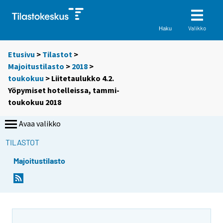
Valikko
Haku
Etusivu
>
Tilastot
>
Majoitustilasto
>
2018
>
toukokuu
> Liitetaulukko 4.2.
Yöpymiset hotelleissa, tammi-
toukokuu 2018
Avaa valikko
TILASTOT
Majoitustilasto