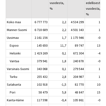
vuodesta,
edellisestä
%
vuodesta,
%
Koko maa
6 777 773
2,2
4 534 299
1,4
Manner-Suomi
6 718 689
2,2
4 501 343
1,3
Uusimaa
2 161 156
1,7
1 175 946
-0,9
Espoo
145 650
11,7
89 747
13,5
Helsinki
1 419 269
0,1
672 304
-4,0
Vantaa
379 941
1,8
240 878
-0,8
Varsinais-Suomi
343 068
0,1
279 544
1,7
Turku
255 432
2,8
204 987
1,9
Satakunta
102 918
-1,5
82 770
10,3
Pori
58 479
5,8
48 847
15,3
Kanta-Häme
117 598
-0,4
105 861
-0,1