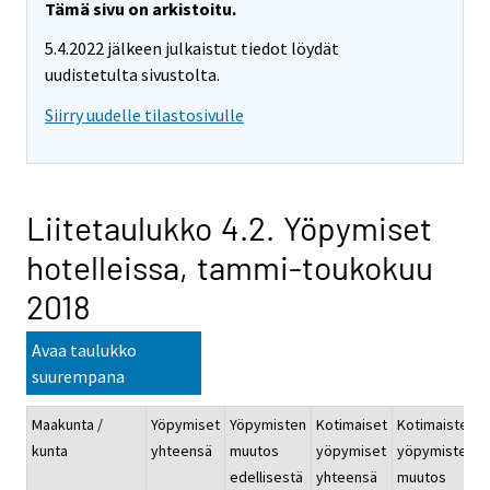
Tämä sivu on arkistoitu.
5.4.2022 jälkeen julkaistut tiedot löydät
uudistetulta sivustolta.
Siirry uudelle tilastosivulle
Liitetaulukko 4.2. Yöpymiset
hotelleissa, tammi-toukokuu
2018
Avaa taulukko
suurempana
Maakunta /
Yöpymiset
Yöpymisten
Kotimaiset
Kotimaisten
kunta
yhteensä
muutos
yöpymiset
yöpymisten
edellisestä
yhteensä
muutos