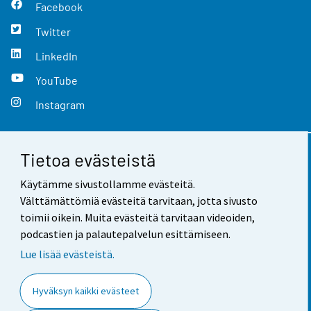
Facebook
Twitter
LinkedIn
YouTube
Instagram
Tietoa evästeistä
Yhteystiedot
Käytämme sivustollamme evästeitä.
Palaute
Välttämättömiä evästeitä tarvitaan, jotta sivusto
toimii oikein. Muita evästeitä tarvitaan videoiden,
Käyttöehdot
podcastien ja palautepalvelun esittämiseen.
Tietosuoja
Lue lisää evästeistä.
Saavutettavuus
Hyväksyn kaikki evästeet
Tietoa sivustosta