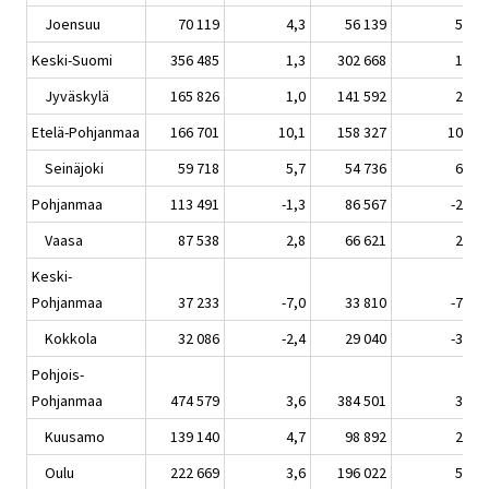
Joensuu
70 119
4,3
56 139
5,8
Keski-Suomi
356 485
1,3
302 668
1,5
Jyväskylä
165 826
1,0
141 592
2,0
Etelä-Pohjanmaa
166 701
10,1
158 327
10,8
Seinäjoki
59 718
5,7
54 736
6,2
Pohjanmaa
113 491
-1,3
86 567
-2,6
Vaasa
87 538
2,8
66 621
2,8
Keski-
Pohjanmaa
37 233
-7,0
33 810
-7,9
Kokkola
32 086
-2,4
29 040
-3,0
Pohjois-
Pohjanmaa
474 579
3,6
384 501
3,8
Kuusamo
139 140
4,7
98 892
2,7
Oulu
222 669
3,6
196 022
5,3