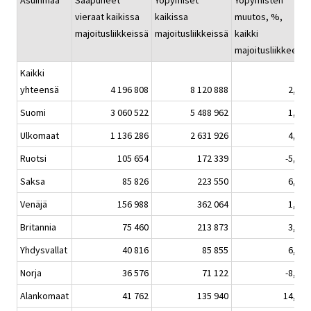
Asuinmaa
Saapuneet
Yöpymiset
Yöpymisten
vieraat kaikissa
kaikissa
muutos, %,
h
majoitusliikkeissä
majoitusliikkeissä
kaikki
majoitusliikkeet
Kaikki
yhteensä
4 196 808
8 120 888
2,6
Suomi
3 060 522
5 488 962
1,6
Ulkomaat
1 136 286
2 631 926
4,9
Ruotsi
105 654
172 339
-5,4
Saksa
85 826
223 550
6,9
Venäjä
156 988
362 064
1,1
Britannia
75 460
213 873
3,4
Yhdysvallat
40 816
85 855
6,8
Norja
36 576
71 122
-8,9
Alankomaat
41 762
135 940
14,8