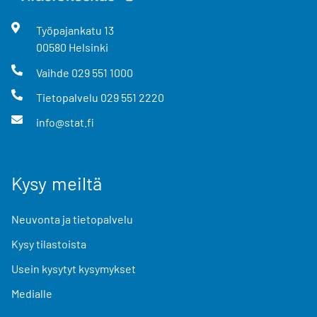
Työpajankatu
13
00580
Helsinki
Vaihde
029 551 1000
Tietopalvelu
029 551 2220
info@stat.fi
Kysy meiltä
Neuvonta ja tietopalvelu
Kysy tilastoista
Usein kysytyt kysymykset
Medialle