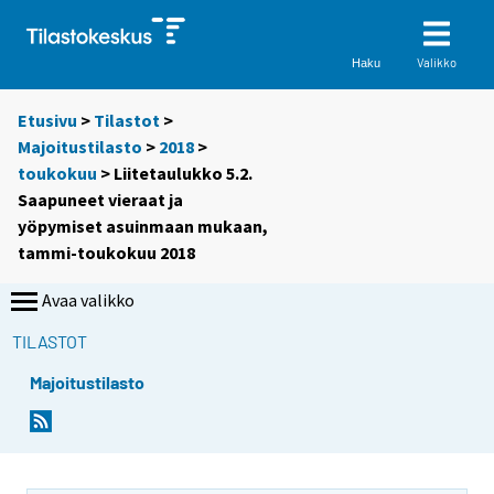
Valikko
Haku
Etusivu
>
Tilastot
>
Majoitustilasto
>
2018
>
toukokuu
> Liitetaulukko 5.2.
Saapuneet vieraat ja
yöpymiset asuinmaan mukaan,
tammi-toukokuu 2018
Avaa valikko
TILASTOT
Majoitustilasto