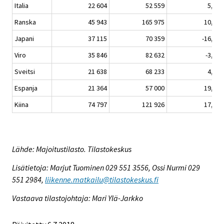
Italia
22 604
52 559
5,2
Ranska
45 943
165 975
10,4
Japani
37 115
70 359
-16,0
Viro
35 846
82 632
-3,4
Sveitsi
21 638
68 233
4,9
Espanja
21 364
57 000
19,2
Kiina
74 797
121 926
17,6
Lähde: Majoitustilasto. Tilastokeskus
Lisätietoja: Marjut Tuominen 029 551 3556, Ossi Nurmi 029
551 2984,
liikenne.matkailu@tilastokeskus.fi
Vastaava tilastojohtaja: Mari Ylä-Jarkko