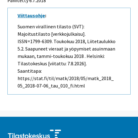
Päivitetty 6.7.2018
Viittausohje
:
Suomen virallinen tilasto (SVT):
Majoitustilasto [verkkojulkaisu].
ISSN=1799-6309.
Toukokuu
2018, Liitetaulukko
5.2. Saapuneet vieraat ja yöpymiset asuinmaan
mukaan, tammi-toukokuu 2018 . Helsinki:
Tilastokeskus [viitattu: 7.8.2026].
Saantitapa:
https://stat.fi/til/matk/2018/05/matk_2018_
05_2018-07-06_tau_010_fi.html