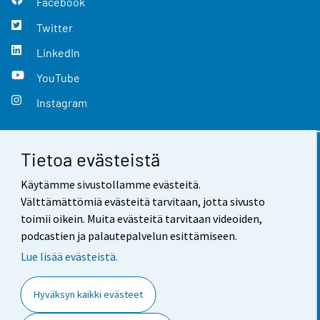
Facebook
Twitter
LinkedIn
YouTube
Instagram
Tietoa evästeistä
Yhteystiedot
Käytämme sivustollamme evästeitä.
Palaute
Välttämättömiä evästeitä tarvitaan, jotta sivusto
toimii oikein. Muita evästeitä tarvitaan videoiden,
Käyttöehdot
podcastien ja palautepalvelun esittämiseen.
Tietosuoja
Lue lisää evästeistä.
Saavutettavuus
Hyväksyn kaikki evästeet
Tietoa sivustosta