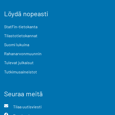
Löydä nopeasti
StatFin-tietokanta
Tilastotietokannat
Suomi lukuina
Rahanarvonmuunnin
Tulevat julkaisut
Tutkimusaineistot
Seuraa meitä
Tilaa uutisviesti