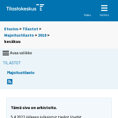
Valikko
Haku
Etusivu
>
Tilastot
>
Majoitustilasto
>
2018
>
kesäkuu
Avaa valikko
TILASTOT
Majoitustilasto
Tämä sivu on arkistoitu.
5.4.2022 jälkeen julkaistut tiedot löydät