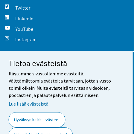
Twitter
LinkedIn
YouTube
Instagram
Tietoa evästeistä
Yhteystiedot
Käytämme sivustollamme evästeitä.
Palaute
Välttämättömiä evästeitä tarvitaan, jotta sivusto
toimii oikein. Muita evästeitä tarvitaan videoiden,
Käyttöehdot
podcastien ja palautepalvelun esittämiseen.
Tietosuoja
Lue lisää evästeistä.
Saavutettavuus
Hyväksyn kaikki evästeet
Tietoa sivustosta