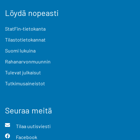
Löydä nopeasti
StatFin-tietokanta
Tilastotietokannat
Suomi lukuina
Rahanarvonmuunnin
Tulevat julkaisut
Tutkimusaineistot
Seuraa meitä
Tilaa uutisviesti
Facebook