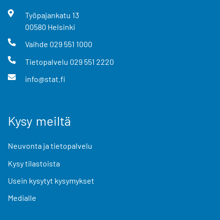
Työpajankatu
13
00580
Helsinki
Vaihde
029 551 1000
Tietopalvelu
029 551 2220
info@stat.fi
Kysy meiltä
Neuvonta ja tietopalvelu
Kysy tilastoista
Usein kysytyt kysymykset
Medialle