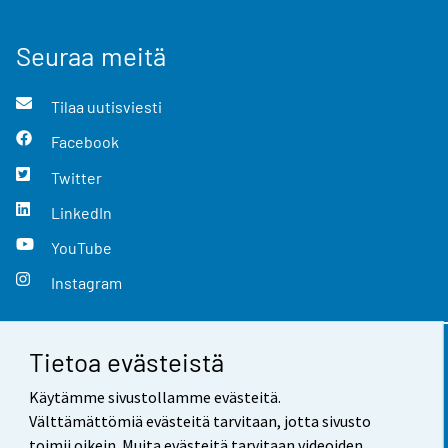
Seuraa meitä
Tilaa uutisviesti
Facebook
Twitter
LinkedIn
YouTube
Instagram
Tietoa evästeistä
Yhteystiedot
Käytämme sivustollamme evästeitä.
Palaute
Välttämättömiä evästeitä tarvitaan, jotta sivusto
toimii oikein. Muita evästeitä tarvitaan videoiden,
Käyttöehdot