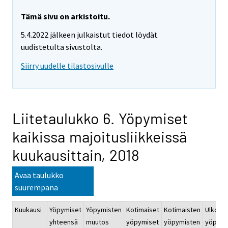
Tämä sivu on arkistoitu.
5.4.2022 jälkeen julkaistut tiedot löydät
uudistetulta sivustolta.
Siirry uudelle tilastosivulle
Liitetaulukko 6. Yöpymiset
kaikissa majoitusliikkeissä
kuukausittain, 2018
Avaa taulukko
suurempana
Kuukausi
Yöpymiset
Yöpymisten
Kotimaiset
Kotimaisten
Ulkoma
yhteensä
muutos
yöpymiset
yöpymisten
yöpymi