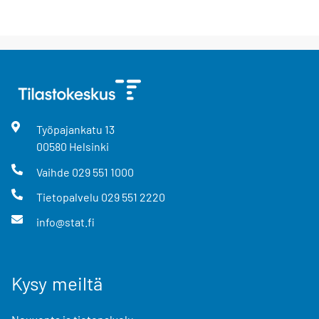
Työpajankatu
13
00580
Helsinki
Vaihde
029 551 1000
Tietopalvelu
029 551 2220
info@stat.fi
Kysy meiltä