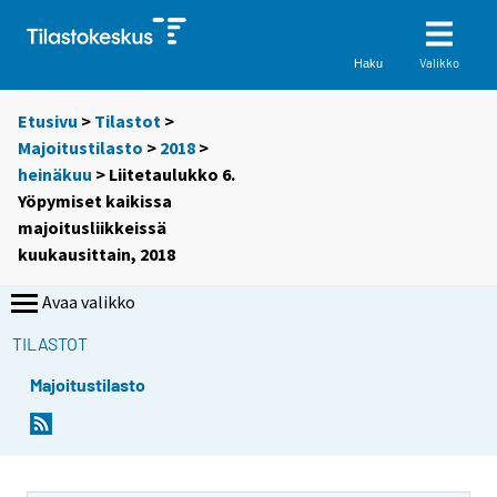
Valikko
Haku
Etusivu
>
Tilastot
>
Majoitustilasto
>
2018
>
heinäkuu
> Liitetaulukko 6.
Yöpymiset kaikissa
majoitusliikkeissä
kuukausittain, 2018
Avaa valikko
TILASTOT
Majoitustilasto