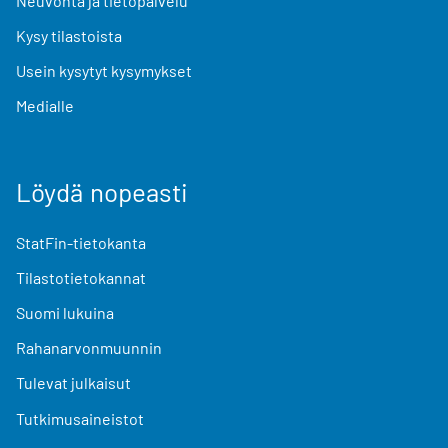
Neuvonta ja tietopalvelu
Kysy tilastoista
Usein kysytyt kysymykset
Medialle
Löydä nopeasti
StatFin-tietokanta
Tilastotietokannat
Suomi lukuina
Rahanarvonmuunnin
Tulevat julkaisut
Tutkimusaineistot