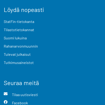
Löydä nopeasti
StatFin-tietokanta
Tilastotietokannat
Suomi lukuina
Rahanarvonmuunnin
Tulevat julkaisut
Tutkimusaineistot
Seuraa meitä
Tilaa uutisviesti
Facebook