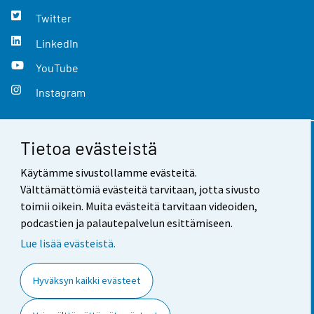
Twitter
LinkedIn
YouTube
Instagram
Tietoa evästeistä
Yhteystiedot
Käytämme sivustollamme evästeitä.
Palaute
Välttämättömiä evästeitä tarvitaan, jotta sivusto
toimii oikein. Muita evästeitä tarvitaan videoiden,
Käyttöehdot
podcastien ja palautepalvelun esittämiseen.
Tietosuoja
Lue lisää evästeistä.
Saavutettavuus
Hyväksyn kaikki evästeet
Tietoa sivustosta