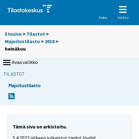
Valikko
Haku
Etusivu
>
Tilastot
>
Majoitustilasto
>
2018
>
heinäkuu
Avaa valikko
TILASTOT
Majoitustilasto
Tämä sivu on arkistoitu.
5.4.2022 jälkeen julkaistut tiedot löydät