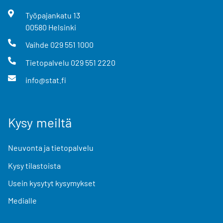
Työpajankatu
13
00580
Helsinki
Vaihde
029 551 1000
Tietopalvelu
029 551 2220
info@stat.fi
Kysy meiltä
Neuvonta ja tietopalvelu
Kysy tilastoista
Usein kysytyt kysymykset
Medialle