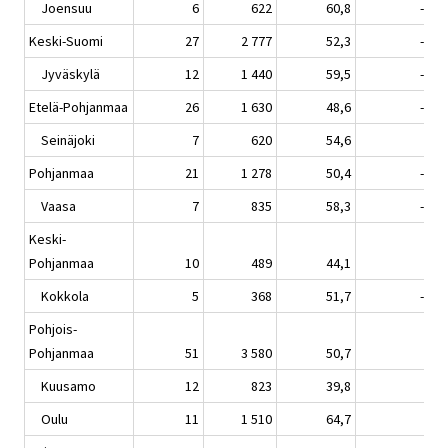
Joensuu
6
622
60,8
-1,8
Keski-Suomi
27
2 777
52,3
-2,7
Jyväskylä
12
1 440
59,5
-3,3
Etelä-Pohjanmaa
26
1 630
48,6
-1,3
Seinäjoki
7
620
54,6
0,3
Pohjanmaa
21
1 278
50,4
-2,3
Vaasa
7
835
58,3
-1,7
Keski-
Pohjanmaa
10
489
44,1
0,8
Kokkola
5
368
51,7
-0,1
Pohjois-
Pohjanmaa
51
3 580
50,7
0,7
Kuusamo
12
823
39,8
0,4
Oulu
11
1 510
64,7
2,6