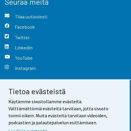
Seuraa meitä
Tilaa uutisviesti
Facebook
Twitter
LinkedIn
YouTube
Instagram
Tietoa evästeistä
Yhteystiedot
Käytämme sivustollamme evästeitä.
Palaute
Välttämättömiä evästeitä tarvitaan, jotta sivusto
toimii oikein. Muita evästeitä tarvitaan videoiden,
Käyttöehdot
podcastien ja palautepalvelun esittämiseen.
Tietosuoja