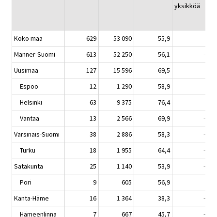
yksikköä
Koko maa
629
53 090
55,9
-0,6
Manner-Suomi
613
52 250
56,1
-0,5
Uusimaa
127
15 596
69,5
0,7
Espoo
12
1 290
58,9
0,3
Helsinki
63
9 375
76,4
3,2
Vantaa
13
2 566
69,9
-3,7
Varsinais-Suomi
38
2 886
58,3
-2,1
Turku
18
1 955
64,4
-0,7
Satakunta
25
1 140
53,9
-0,4
Pori
9
605
56,9
0,4
Kanta-Häme
16
1 364
38,3
-3,1
Hämeenlinna
7
667
45,7
-0,1