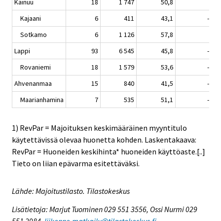
Kainuu
18
1 747
50,8
0,1
Kajaani
6
411
43,1
-0,9
Sotkamo
6
1 126
57,8
1,2
Lappi
93
6 545
45,8
-2,9
Rovaniemi
18
1 579
53,6
-4,5
Ahvenanmaa
15
840
41,5
-3,3
Maarianhamina
7
535
51,1
-2,5
1) RevPar = Majoituksen keskimääräinen myyntitulo
käytettävissä olevaa huonetta kohden. Laskentakaava:
RevPar = Huoneiden keskihinta* huoneiden käyttöaste.[..]
Tieto on liian epävarma esitettäväksi.
Lähde: Majoitustilasto. Tilastokeskus
Lisätietoja: Marjut Tuominen 029 551 3556, Ossi Nurmi 029
551 2984,
liikenne.matkailu@tilastokeskus.fi