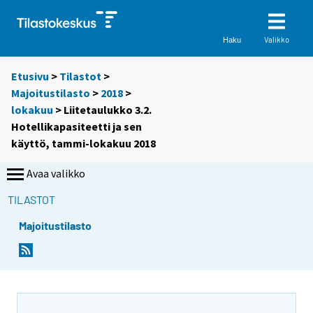
Valikko
Haku
Etusivu
>
Tilastot
>
Majoitustilasto
>
2018
>
lokakuu
> Liitetaulukko 3.2.
Hotellikapasiteetti ja sen
käyttö, tammi-lokakuu 2018
Avaa valikko
TILASTOT
Majoitustilasto