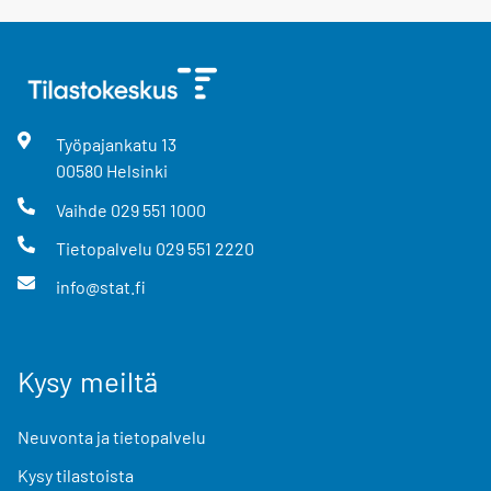
Työpajankatu
13
00580
Helsinki
Vaihde
029 551 1000
Tietopalvelu
029 551 2220
info@stat.fi
Kysy meiltä
Neuvonta ja tietopalvelu
Kysy tilastoista