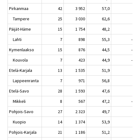
Pirkanmaa
42
3 952
57,0
0,2
Tampere
25
3 030
62,6
1,0
Päijät-Häme
15
1 754
48,2
2,4
Lahti
7
898
55,3
-0,0
Kymenlaakso
15
876
44,5
-7,3
Kouvola
7
423
44,9
-5,0
Etelä-Karjala
13
1 535
51,9
1,3
Lappeenranta
7
971
56,8
1,6
Etelä-Savo
28
1 593
47,6
0,7
Mikkeli
8
567
47,2
-5,8
Pohjois-Savo
27
2 323
49,7
1,8
Kuopio
14
1 374
53,9
1,2
Pohjois-Karjala
21
1 186
51,2
0,7