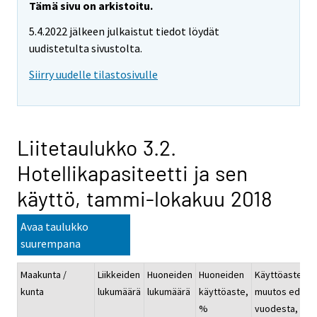
Tämä sivu on arkistoitu.
5.4.2022 jälkeen julkaistut tiedot löydät
uudistetulta sivustolta.
Siirry uudelle tilastosivulle
Liitetaulukko 3.2.
Hotellikapasiteetti ja sen
käyttö, tammi-lokakuu 2018
Avaa taulukko
suurempana
Maakunta /
Liikkeiden
Huoneiden
Huoneiden
Käyttöasteen
kunta
lukumäärä
lukumäärä
käyttöaste,
muutos ed.
%
vuodesta, %-