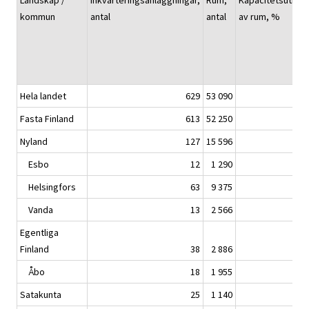
Landskap /
Inkvarteringsanläggningar,
Rum,
Kapacitetsutnyt
kommun
antal
antal
av rum, %
Hela landet
629
53 090
Fasta Finland
613
52 250
Nyland
127
15 596
Esbo
12
1 290
Helsingfors
63
9 375
Vanda
13
2 566
Egentliga
Finland
38
2 886
Åbo
18
1 955
Satakunta
25
1 140