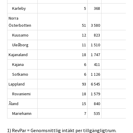
Karleby
5
368
Norra
Österbotten
51
3 580
Kuusamo
12
823
Uleåborg
11
1 510
Kajanaland
18
1 747
Kajana
6
411
Sotkamo
6
1 126
Lappland
93
6 545
Rovaniemi
18
1 579
Åland
15
840
Mariehamn
7
535
1) RevPar = Genomsnittlig intäkt per tillgängligtrum.