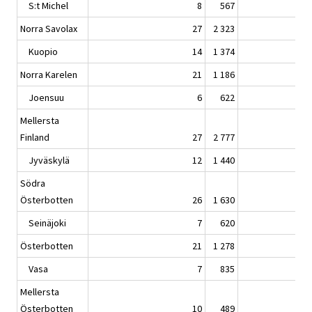
S:t Michel
8
567
Norra Savolax
27
2 323
Kuopio
14
1 374
Norra Karelen
21
1 186
Joensuu
6
622
Mellersta
Finland
27
2 777
Jyväskylä
12
1 440
Södra
Österbotten
26
1 630
Seinäjoki
7
620
Österbotten
21
1 278
Vasa
7
835
Mellersta
Österbotten
10
489