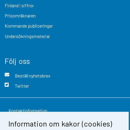
Finland i siffror
Prisomräknaren
Kommande publiceringar
Undersökningsmaterial
Följ oss
Beställ nyhetsbrev
Twitter
Kontaktinformation
Information om kakor (cookies)
Respons