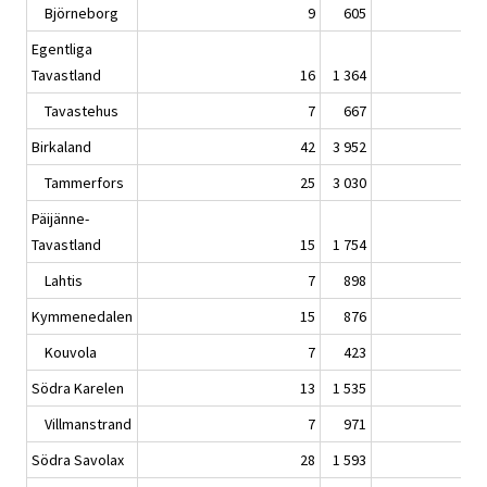
Björneborg
9
605
Egentliga
Tavastland
16
1 364
Tavastehus
7
667
Birkaland
42
3 952
Tammerfors
25
3 030
Päijänne-
Tavastland
15
1 754
Lahtis
7
898
Kymmenedalen
15
876
Kouvola
7
423
Södra Karelen
13
1 535
Villmanstrand
7
971
Södra Savolax
28
1 593