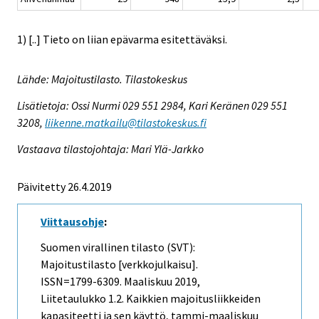
1) [..] Tieto on liian epävarma esitettäväksi.
Lähde: Majoitustilasto. Tilastokeskus
Lisätietoja: Ossi Nurmi 029 551 2984, Kari Keränen 029 551
3208,
liikenne.matkailu@tilastokeskus.fi
Vastaava tilastojohtaja: Mari Ylä-Jarkko
Päivitetty 26.4.2019
Viittausohje
:
Suomen virallinen tilasto (SVT):
Majoitustilasto [verkkojulkaisu].
ISSN=1799-6309.
Maaliskuu
2019,
Liitetaulukko 1.2. Kaikkien majoitusliikkeiden
kapasiteetti ja sen käyttö, tammi-maaliskuu