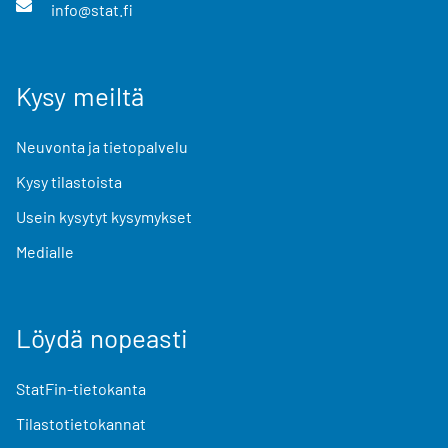
info@stat.fi
Kysy meiltä
Neuvonta ja tietopalvelu
Kysy tilastoista
Usein kysytyt kysymykset
Medialle
Löydä nopeasti
StatFin-tietokanta
Tilastotietokannat