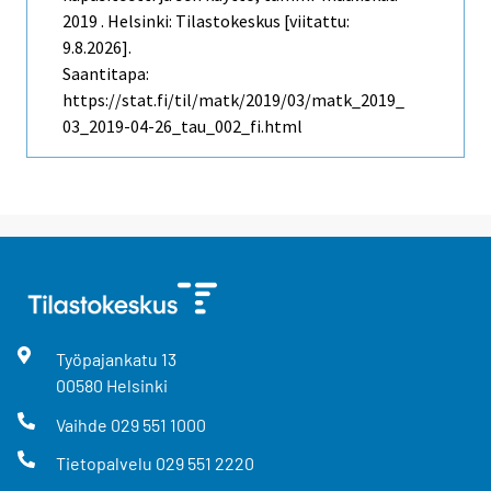
2019 . Helsinki: Tilastokeskus [viitattu:
9.8.2026].
Saantitapa:
https://stat.fi/til/matk/2019/03/matk_2019_
03_2019-04-26_tau_002_fi.html
Työpajankatu
13
00580
Helsinki
Vaihde
029 551 1000
Tietopalvelu
029 551 2220