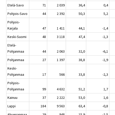
Etelä-Savo
71
2 039
36,4
0,4
Pohjois-Savo
44
2 392
50,3
5,2
Pohjois-
Karjala
47
1 411
44,1
-1,4
Keski-Suomi
48
3 118
47,4
-1,3
Etelä-
Pohjanmaa
44
2 063
32,0
-6,1
Pohjanmaa
27
1 397
38,8
-1,9
Keski-
Pohjanmaa
17
566
33,8
-2,3
Pohjois-
Pohjanmaa
99
4 632
51,2
1,7
Kainuu
37
2 222
53,0
1,6
Lappi
184
9 563
63,4
-0,8
Ahvenanmaa
29
948
15,9
-2,5