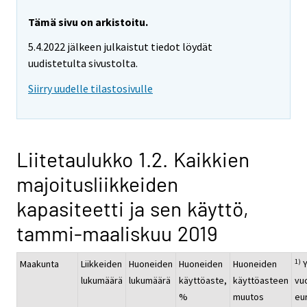
Tämä sivu on arkistoitu.
5.4.2022 jälkeen julkaistut tiedot löydät
uudistetulta sivustolta.
Siirry uudelle tilastosivulle
Liitetaulukko 1.2. Kaikkien
majoitusliikkeiden
kapasiteetti ja sen käyttö,
tammi-maaliskuu 2019
1)
Maakunta
Liikkeiden
Huoneiden
Huoneiden
Huoneiden
Y
lukumäärä
lukumäärä
käyttöaste,
käyttöasteen
vu
%
muutos
eur