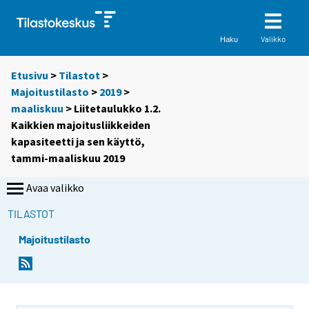
Valikko
Haku
Etusivu
>
Tilastot
>
Majoitustilasto
>
2019
>
maaliskuu
> Liitetaulukko 1.2.
Kaikkien majoitusliikkeiden
kapasiteetti ja sen käyttö,
tammi-maaliskuu 2019
Avaa valikko
TILASTOT
Majoitustilasto