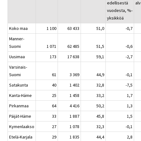
edellisestä
alv
vuodesta, %-
yksikköä
Koko maa
1 100
63 433
51,0
-0,7
Manner-
Suomi
1 071
62 485
51,5
-0,6
Uusimaa
173
17 638
59,1
-2,7
Varsinais-
Suomi
61
3 369
44,9
-0,1
Satakunta
40
1 402
32,8
-7,5
Kanta-Häme
25
1 458
33,2
1,7
Pirkanmaa
64
4 416
50,2
1,3
Päijät-Häme
33
1 887
45,8
1,5
Kymenlaakso
27
1 078
32,3
-0,1
Etelä-Karjala
29
1 835
44,4
2,8