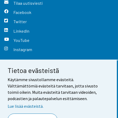
Tilaa uutisviesti
Facebook
Twitter
LinkedIn
YouTube
Instagram
Tietoa evästeistä
Yhteystiedot
Käytämme sivustollamme evästeitä.
Palaute
Välttämättömiä evästeitä tarvitaan, jotta sivusto
toimii oikein. Muita evästeitä tarvitaan videoiden,
Käyttöehdot
podcastien ja palautepalvelun esittämiseen.
Tietosuoja
Lue lisää evästeistä.
Saavutettavuus