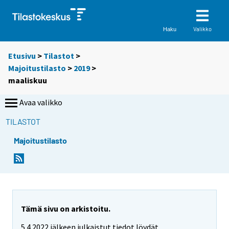
Valikko
Haku
Etusivu
>
Tilastot
>
Majoitustilasto
>
2019
>
maaliskuu
Avaa valikko
TILASTOT
Majoitustilasto
Tämä sivu on arkistoitu.
5.4.2022 jälkeen julkaistut tiedot löydät