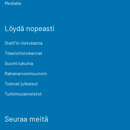
Medialle
Löydä nopeasti
StatFin-tietokanta
Tilastotietokannat
Suomi lukuina
Rahanarvonmuunnin
Tulevat julkaisut
Tutkimusaineistot
Seuraa meitä