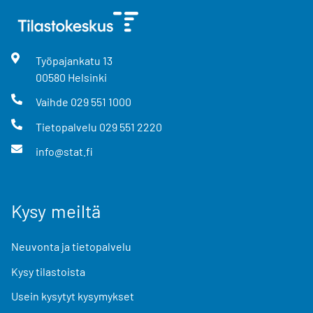
Työpajankatu
13
00580
Helsinki
Vaihde
029 551 1000
Tietopalvelu
029 551 2220
info@stat.fi
Kysy meiltä
Neuvonta ja tietopalvelu
Kysy tilastoista
Usein kysytyt kysymykset