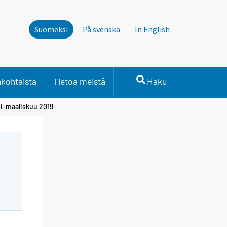
Suomeksi
På svenska
In English
nkohtaista
Tietoa meistä
Haku
mi-maaliskuu 2019