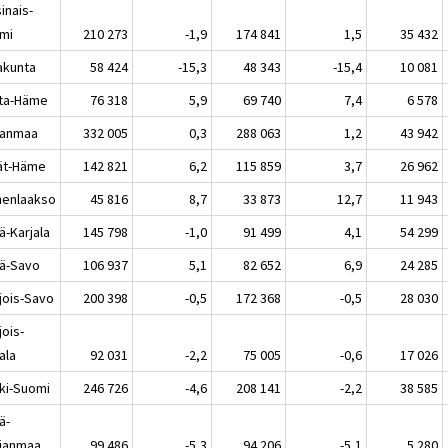
inais-
mi
210 273
-1,9
174 841
1,5
35 432
akunta
58 424
-15,3
48 343
-15,4
10 081
ta-Häme
76 318
5,9
69 740
7,4
6 578
kanmaa
332 005
0,3
288 063
1,2
43 942
jät-Häme
142 821
6,2
115 859
3,7
26 962
enlaakso
45 816
8,7
33 873
12,7
11 943
ä-Karjala
145 798
-1,0
91 499
4,1
54 299
lä-Savo
106 937
5,1
82 652
6,9
24 285
jois-Savo
200 398
-0,5
172 368
-0,5
28 030
jois-
ala
92 031
-2,2
75 005
-0,6
17 026
ki-Suomi
246 726
-4,6
208 141
-2,2
38 585
ä-
janmaa
99 486
-5,3
94 206
-5,1
5 280