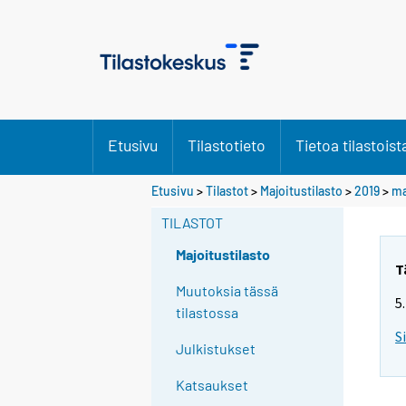
Etusivu
Tilastotieto
Tietoa tilastoist
Etusivu
>
Tilastot
>
Majoitustilasto
>
2019
>
ma
TILASTOT
Majoitustilasto
T
Muutoksia tässä
5
tilastossa
S
Julkistukset
Katsaukset