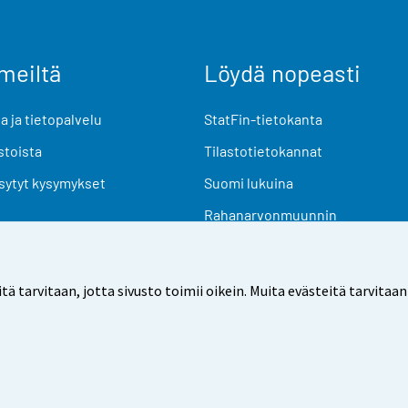
meiltä
Löydä nopeasti
 ja tietopalvelu
StatFin-tietokanta
stoista
Tilastotietokannat
sytyt kysymykset
Suomi lukuina
Rahanarvonmuunnin
Tulevat julkaisut
Tutkimusaineistot
arvitaan, jotta sivusto toimii oikein. Muita evästeitä tarvitaan
Käyttöehdot
Tietosuoja
Saavutettavuus
Tietoa sivu