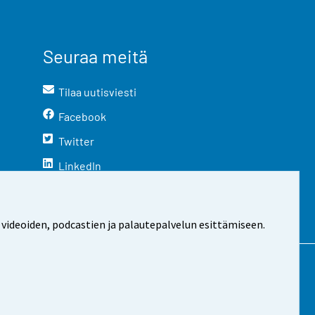
Seuraa meitä
Tilaa uutisviesti
Facebook
Twitter
LinkedIn
YouTube
Instagram
 videoiden, podcastien ja palautepalvelun esittämiseen.
stosta
Evästeasetukset