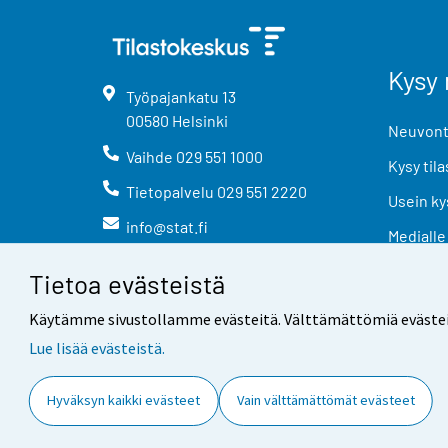
Kysy 
Työpajankatu
13
00580
Helsinki
Neuvonta
Vaihde
029 551 1000
Kysy tila
Tietopalvelu
029 551 2220
Usein ky
info@stat.fi
Medialle
Tietoa evästeistä
Käytämme sivustollamme evästeitä. Välttämättömiä evästeitä t
Lue lisää evästeistä.
Yhteystiedot
Palaute
Hyväksyn kaikki evästeet
Vain välttämättömät evästeet