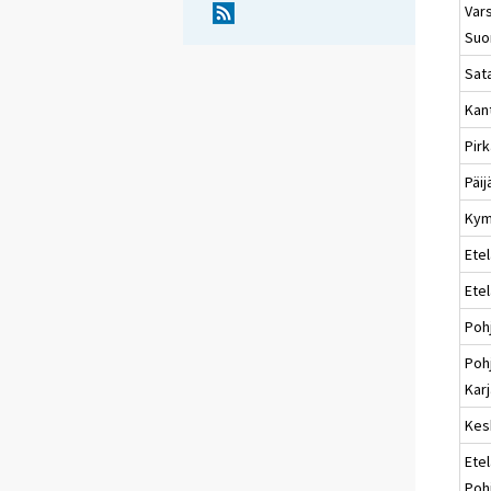
Vars
Suo
Sat
Kan
Pir
Päi
Kym
Etel
Ete
Poh
Poh
Karj
Kes
Etel
Poh