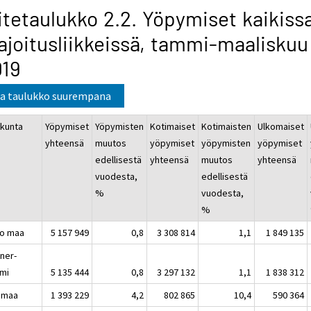
itetaulukko 2.2. Yöpymiset kaikiss
joitusliikkeissä, tammi-maaliskuu
019
a taulukko suurempana
kunta
Yöpymiset
Yöpymisten
Kotimaiset
Kotimaisten
Ulkomaiset
yhteensä
muutos
yöpymiset
yöpymisten
yöpymiset
edellisestä
yhteensä
muutos
yhteensä
vuodesta,
edellisestä
%
vuodesta,
%
o maa
5 157 949
0,8
3 308 814
1,1
1 849 135
ner-
mi
5 135 444
0,8
3 297 132
1,1
1 838 312
imaa
1 393 229
4,2
802 865
10,4
590 364