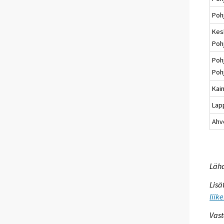
Poh
Kes
Poh
Poh
Poh
Kai
Lap
Ahv
Lähd
Lisä
liik
Vast