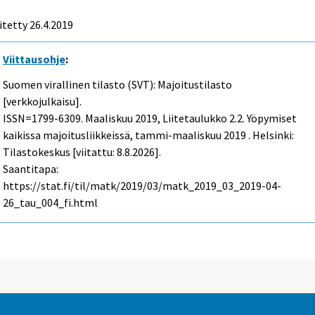
itetty 26.4.2019
Viittausohje
:
Suomen virallinen tilasto (SVT): Majoitustilasto
[verkkojulkaisu].
ISSN=1799-6309.
Maaliskuu
2019, Liitetaulukko 2.2. Yöpymiset
kaikissa majoitusliikkeissä, tammi-maaliskuu 2019 . Helsinki:
Tilastokeskus [viitattu: 8.8.2026].
Saantitapa:
https://stat.fi/til/matk/2019/03/matk_2019_03_2019-04-
26_tau_004_fi.html