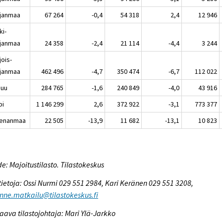
janmaa
67 264
-0,4
54 318
2,4
12 946
ki-
janmaa
24 358
-2,4
21 114
-4,4
3 244
jois-
janmaa
462 496
-4,7
350 474
-6,7
112 022
nuu
284 765
-1,6
240 849
-4,0
43 916
pi
1 146 299
2,6
372 922
-3,1
773 377
enanmaa
22 505
-13,9
11 682
-13,1
10 823
e: Majoitustilasto. Tilastokeskus
tietoja: Ossi Nurmi 029 551 2984, Kari Keränen 029 551 3208,
enne.matkailu@tilastokeskus.fi
aava tilastojohtaja: Mari Ylä-Jarkko