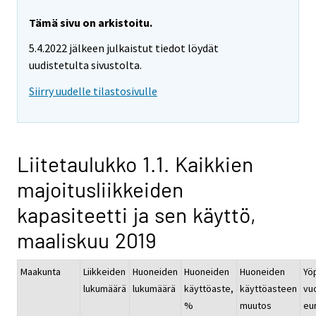
Tämä sivu on arkistoitu.
5.4.2022 jälkeen julkaistut tiedot löydät
uudistetulta sivustolta.
Siirry uudelle tilastosivulle
Liitetaulukko 1.1. Kaikkien
majoitusliikkeiden
kapasiteetti ja sen käyttö,
maaliskuu 2019
Maakunta
Liikkeiden
Huoneiden
Huoneiden
Huoneiden
Yö
lukumäärä
lukumäärä
käyttöaste,
käyttöasteen
vu
%
muutos
eur