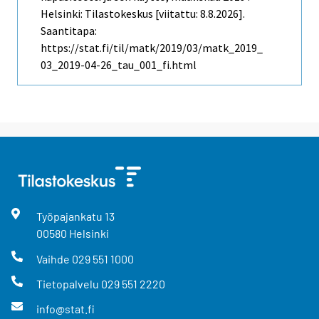
Helsinki: Tilastokeskus [viitattu: 8.8.2026].
Saantitapa:
https://stat.fi/til/matk/2019/03/matk_2019_
03_2019-04-26_tau_001_fi.html
Työpajankatu
13
00580
Helsinki
Vaihde
029 551 1000
Tietopalvelu
029 551 2220
info@stat.fi