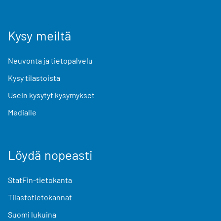
Kysy meiltä
Neuvonta ja tietopalvelu
Kysy tilastoista
Usein kysytyt kysymykset
Medialle
Löydä nopeasti
StatFin-tietokanta
Tilastotietokannat
Suomi lukuina