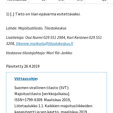
1) [..] Tieto on liian epävarma esitettäväksi.
Lähde: Majoitustilasto. Tilastokeskus
Lisätietoja: Ossi Nurmi 029 551 2984, Kari Keränen 029 551
3208,
liikenne.matkailu@tilastokeskus.fi
Vastaava tilastojohtaja: Mari Ylä-Jarkko
Päivitetty 26.4.2019
Viittausohje
:
Suomen virallinen tilasto (SVT):
Majoitustilasto [verkkojulkaisu].
ISSN=1799-6309.
Maaliskuu
2019,
Liitetaulukko 1.1. Kaikkien majoitusliikkeiden
kapasiteetti ja sen käyttö, maaliskuu 2019 .