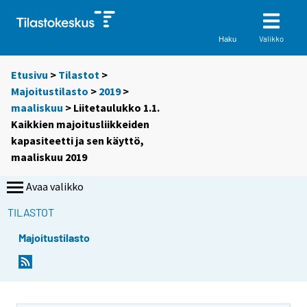
Valikko
Haku
Etusivu
>
Tilastot
>
Majoitustilasto
>
2019
>
maaliskuu
> Liitetaulukko 1.1.
Kaikkien majoitusliikkeiden
kapasiteetti ja sen käyttö,
maaliskuu 2019
Avaa valikko
TILASTOT
Majoitustilasto