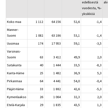
edellisestä
alv
vuodesta, %-
yksikköä
Koko maa
1 112
64 156
52,6
-1,4
Manner-
Suomi
1 082
63 186
53,1
-1,4
Uusimaa
174
17 953
59,1
-3,5
Varsinais-
Suomi
63
3 412
49,9
2,0
Satakunta
40
1 444
33,5
-8,3
Kanta-Häme
25
1 482
36,9
5,3
Pirkanmaa
64
4 441
54,0
-0,4
Päijät-Häme
33
1 882
42,6
-5,3
Kymenlaakso
26
1 064
32,3
2,0
Etelä-Karjala
29
1 835
43,5
1,3