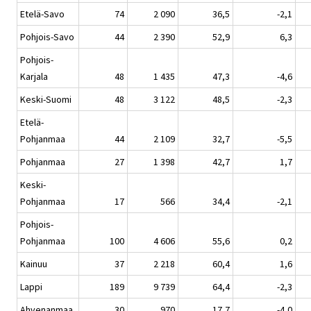
Etelä-Savo
74
2 090
36,5
-2,1
Pohjois-Savo
44
2 390
52,9
6,3
Pohjois-
Karjala
48
1 435
47,3
-4,6
Keski-Suomi
48
3 122
48,5
-2,3
Etelä-
Pohjanmaa
44
2 109
32,7
-5,5
Pohjanmaa
27
1 398
42,7
1,7
Keski-
Pohjanmaa
17
566
34,4
-2,1
Pohjois-
Pohjanmaa
100
4 606
55,6
0,2
Kainuu
37
2 218
60,4
1,6
Lappi
189
9 739
64,4
-2,3
Ahvenanmaa
30
970
17,7
-4,0