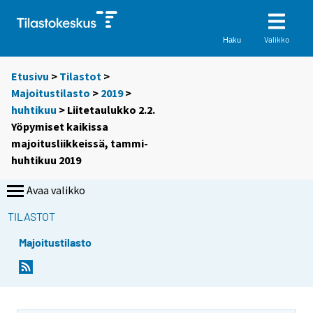
Valikko
Haku
Etusivu
>
Tilastot
>
Majoitustilasto
>
2019
>
huhtikuu
> Liitetaulukko 2.2.
Yöpymiset kaikissa
majoitusliikkeissä, tammi-
huhtikuu 2019
Avaa valikko
TILASTOT
Majoitustilasto