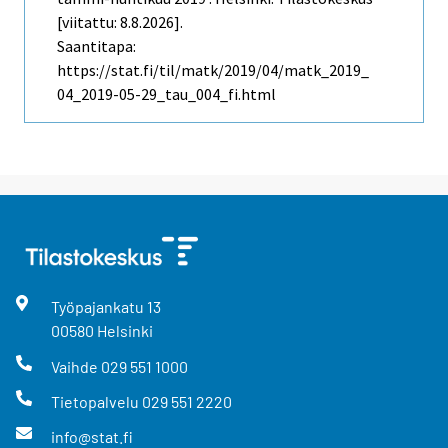
[viitattu: 8.8.2026].
Saantitapa:
https://stat.fi/til/matk/2019/04/matk_2019_
04_2019-05-29_tau_004_fi.html
Työpajankatu
13
00580
Helsinki
Vaihde
029 551 1000
Tietopalvelu
029 551 2220
info@stat.fi