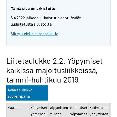
Tämä sivu on arkistoitu.
5.4.2022 jälkeen julkaistut tiedot löydät
uudistetulta sivustolta.
Siirry uudelle tilastosivulle
Liitetaulukko 2.2. Yöpymiset
kaikissa majoitusliikkeissä,
tammi-huhtikuu 2019
Avaa taulukko
suurempana
Maakunta
Yöpymiset
Yöpymisten
Kotimaiset
Kotimaisten
Ulk
yhteensä
muutos
yöpymiset
yöpymisten
yöp