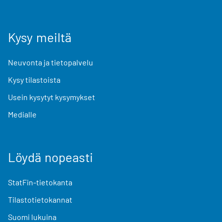
Kysy meiltä
Neuvonta ja tietopalvelu
Kysy tilastoista
Usein kysytyt kysymykset
Medialle
Löydä nopeasti
StatFin-tietokanta
Tilastotietokannat
Suomi lukuina