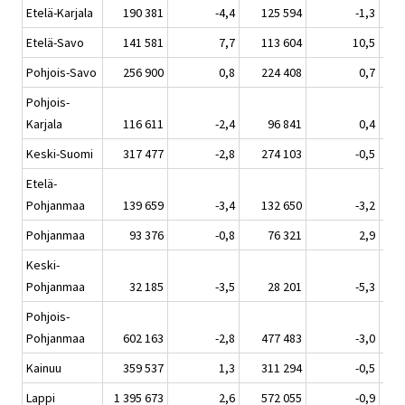
Etelä-Karjala
190 381
-4,4
125 594
-1,3
Etelä-Savo
141 581
7,7
113 604
10,5
Pohjois-Savo
256 900
0,8
224 408
0,7
Pohjois-
Karjala
116 611
-2,4
96 841
0,4
Keski-Suomi
317 477
-2,8
274 103
-0,5
Etelä-
Pohjanmaa
139 659
-3,4
132 650
-3,2
Pohjanmaa
93 376
-0,8
76 321
2,9
Keski-
Pohjanmaa
32 185
-3,5
28 201
-5,3
Pohjois-
Pohjanmaa
602 163
-2,8
477 483
-3,0
Kainuu
359 537
1,3
311 294
-0,5
Lappi
1 395 673
2,6
572 055
-0,9