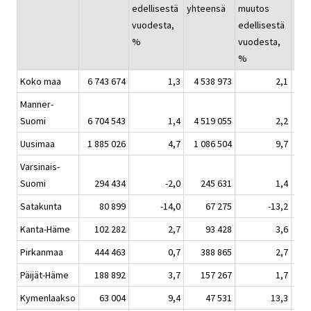
edellisestä
yhteensä
muutos
yht
vuodesta,
edellisestä
%
vuodesta,
%
Koko maa
6 743 674
1,3
4 538 973
2,1
2
Manner-
Suomi
6 704 543
1,4
4 519 055
2,2
2
Uusimaa
1 885 026
4,7
1 086 504
9,7
Varsinais-
Suomi
294 434
-2,0
245 631
1,4
Satakunta
80 899
-14,0
67 275
-13,2
Kanta-Häme
102 282
2,7
93 428
3,6
Pirkanmaa
444 463
0,7
388 865
2,7
Päijät-Häme
188 892
3,7
157 267
1,7
Kymenlaakso
63 004
9,4
47 531
13,3