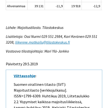
Ahvenanmaa
39 131
-11,9
19 918
-12,9
Lähde: Majoitustilasto. Tilastokeskus
Lisätietoja: Ossi Nurmi 029 551 2984, Kari Keränen 029 551
3208,
liikenne.matkailu@tilastokeskus.fi
Vastaava tilastojohtaja: Mari Ylä-Jarkko
Päivitetty 29.5.2019
Viittausohje
:
Suomen virallinen tilasto (SVT):
Majoitustilasto [verkkojulkaisu].
ISSN=1799-6309.
Huhtikuu
2019, Liitetaulukko
2.2. Yöpymiset kaikissa majoitusliikkeissä,
tammi-huhtikuu 2019 . Helsinki: Tilastokeskus